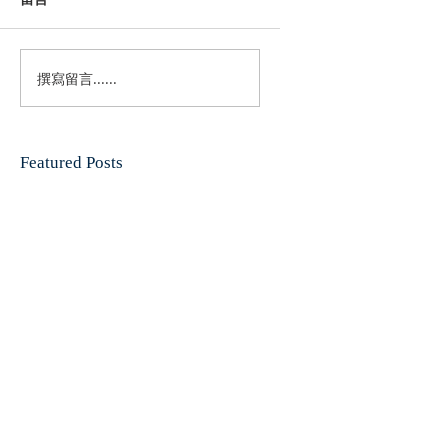
撰寫留言......
Featured Posts
請稍後再來
文章發佈後將於此處顯示。
Recent Posts
希伯来书系列信息（十七）——