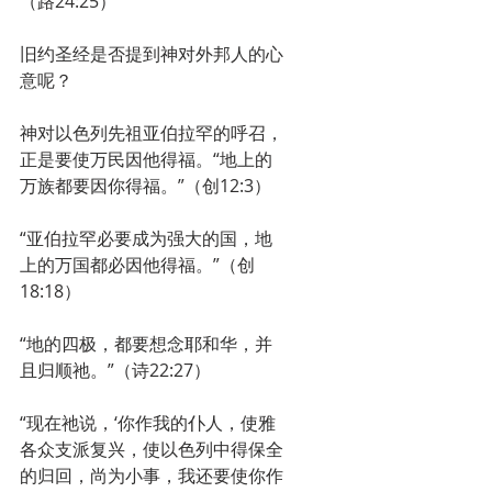
（路24:25）
旧约圣经是否提到神对外邦人的心
意呢？
神对以色列先祖亚伯拉罕的呼召，
正是要使万民因他得福。“地上的
万族都要因你得福。”（创12:3）
“亚伯拉罕必要成为强大的国，地
上的万国都必因他得福。”（创
18:18）
“地的四极，都要想念耶和华，并
且归顺祂。”（诗22:27）
“现在祂说，‘你作我的仆人，使雅
各众支派复兴，使以色列中得保全
的归回，尚为小事，我还要使你作