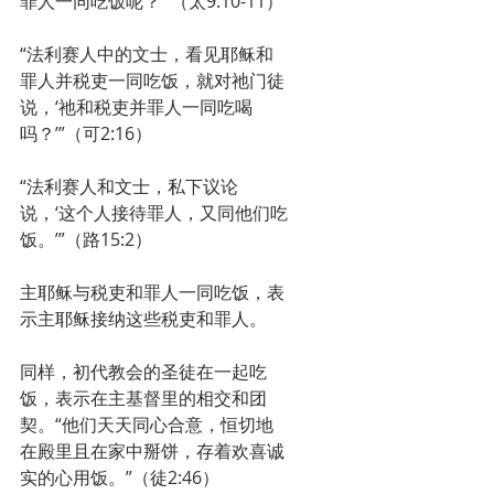
罪人一同吃饭呢？’”（太9:10-11）
“法利赛人中的文士，看见耶稣和
罪人并税吏一同吃饭，就对祂门徒
说，‘祂和税吏并罪人一同吃喝
吗？’”（可2:16）
“法利赛人和文士，私下议论
说，‘这个人接待罪人，又同他们吃
饭。’”（路15:2）
主耶稣与税吏和罪人一同吃饭，表
示主耶稣接纳这些税吏和罪人。
同样，初代教会的圣徒在一起吃
饭，表示在主基督里的相交和团
契。“他们天天同心合意，恒切地
在殿里且在家中掰饼，存着欢喜诚
实的心用饭。”（徒2:46）