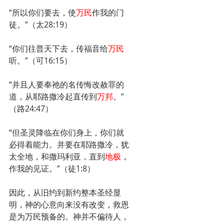
“所以你们要去，使
万民
作我的门
徒。”（太28:19）
“你们往普天下去，传福音给
万民
听。”（可16:15）
“并且人要奉祂的名传悔改赦罪的
道，从耶路撒冷起直传到
万邦
。”
（路24:47）
“但圣灵降临在你们身上，你们就
必得着能力。并要在耶路撒冷，犹
太全地，和撒玛利亚，直到
地极
，
作我的见证。”（徒1:8）
因此，从旧约到新约整本圣经显
明，神的心意向来没有改变，救恩
是为万民预备的。神并不偏待人，