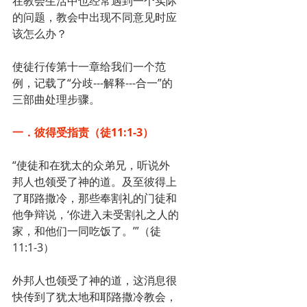
在教会生活中也经常遇到一个实际
的问题，教会中出现不同意见时应
该怎么办？
使徒行传第十一章给我们一个范
例，记载了“分歧---解释---合一”的
三部曲处理步骤。
一．彼得受指责（徒11:1-3）
“使徒和在犹太的众弟兄，听说外
邦人也领受了神的道。及至彼得上
了耶路撒冷，那些奉割礼的门徒和
他争辩说，‘你进入未受割礼之人的
家，和他们一同吃饭了。’”（徒
11:1-3）
外邦人也领受了神的道，这消息很
快传到了犹太地和耶路撒冷教会，