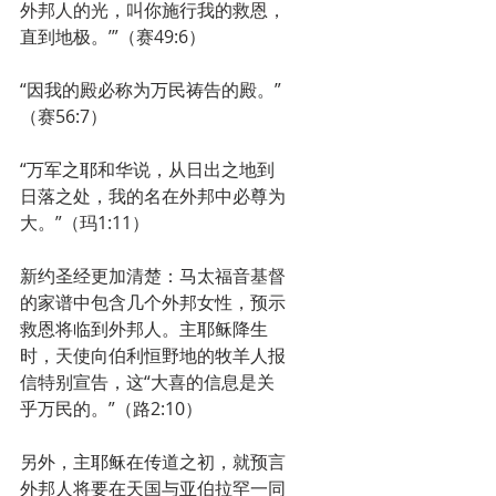
外邦人的光，叫你施行我的救恩，
直到地极。’”（赛49:6）
“因我的殿必称为万民祷告的殿。”
（赛56:7）
“万军之耶和华说，从日出之地到
日落之处，我的名在外邦中必尊为
大。”（玛1:11）
新约圣经更加清楚：马太福音基督
的家谱中包含几个外邦女性，预示
救恩将临到外邦人。主耶稣降生
时，天使向伯利恒野地的牧羊人报
信特别宣告，这“大喜的信息是关
乎万民的。”（路2:10）
另外，主耶稣在传道之初，就预言
外邦人将要在天国与亚伯拉罕一同