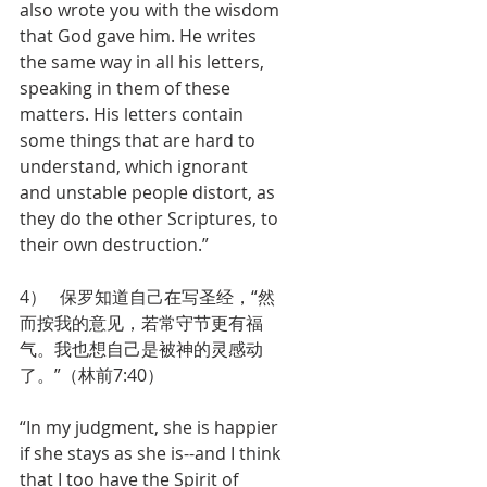
also wrote you with the wisdom 
that God gave him. He writes 
the same way in all his letters, 
speaking in them of these 
matters. His letters contain 
some things that are hard to 
understand, which ignorant 
and unstable people distort, as 
they do the other Scriptures, to 
their own destruction.”
4）   保罗知道自己在写圣经，“然
而按我的意见，若常守节更有福
气。我也想自己是被神的灵感动
了。”（林前7:40）
“In my judgment, she is happier 
if she stays as she is--and I think 
that I too have the Spirit of 