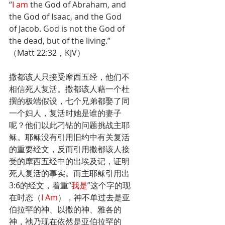
“
I am 
the God of Abraham, and 
the God of Isaac, and the God 
of Jacob. God is not the God of 
the dead, but of the living.”
（Matt 22:32，KJV）
撒都该人只接受摩西五经，他们不
相信死人复活。撒都该人藉一个杜
撰的极端假设，七个兄弟都娶了同
一个妇人，复活时她是谁的妻子
呢？他们以此刁钻的问题挑战主耶
稣。耶稣没有引用旧约中有关复活
的重要经文，反而引用撒都该人接
受的摩西五经中的出埃及记，证明
死人复活的事实。而主耶稣引用出
3:6的经文，着重“
我是
”这个字的现
在时态（
I Am
），神不单过去是亚
伯拉罕的神、以撒的神、雅各的
神，祂乃现在依然是亚伯拉罕的