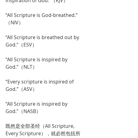
inspiration of God.”（KJV）
“All Scripture is God-breathed.”
（NIV）
“All Scripture is breathed out by 
God.”（ESV）
“All Scripture is inspired by 
God.”（NLT）
“Every scripture is inspired of 
God.”（ASV）
“All Scripture is inspired by 
God.”（NASB）
既然是全部圣经（All Scripture, 
Every Scripture），就必然包括所