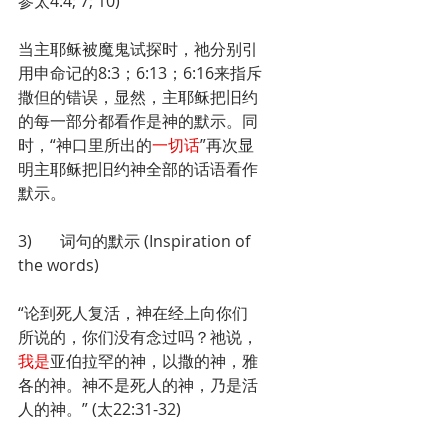
参太4:4; 7; 10)
当主耶稣被魔鬼试探时，祂分别引
用申命记的8:3；6:13；6:16来指斥
撒但的错误，显然，主耶稣把旧约
的每一部分都看作是神的默示。同
时，“神口里所出的
一切话
”再次显
明主耶稣把旧约神全部的话语看作
默示。
3)       词句的默示 (Inspiration of 
the words)
“论到死人复活，神在经上向你们
所说的，你们没有念过吗？祂说，
我是
亚伯拉罕的神，以撒的神，雅
各的神。神不是死人的神，乃是活
人的神。” (太22:31-32)