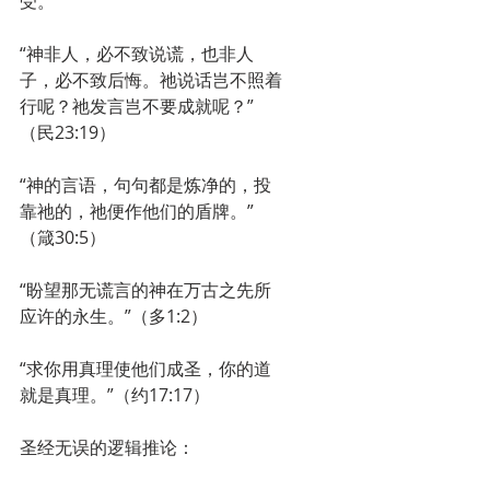
受。”
“神非人，必不致说谎，也非人
子，必不致后悔。祂说话岂不照着
行呢？祂发言岂不要成就呢？”
（民23:19）
“神的言语，句句都是炼净的，投
靠祂的，祂便作他们的盾牌。”
（箴30:5）
“盼望那无谎言的神在万古之先所
应许的永生。”（多1:2）
“求你用真理使他们成圣，你的道
就是真理。”（约17:17）
圣经无误的逻辑推论：