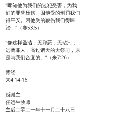
“哪知他为我们的过犯受害，为我
们的罪孽压伤。因他受的刑罚我们
得平安。因他受的鞭伤我们得医
治。”（赛53:5）
“像这样圣洁，无邪恶，无玷污，
远离罪人，高过诸天的大祭司，原
是与我们合宜的。”（来7:26）
背经：
来4:14-16
感谢主
任运生牧师
主后二零二一年十一月二十八日