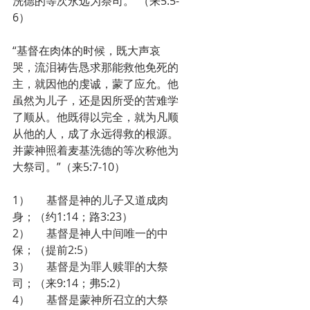
洗德的等次永远为祭司。”（来5:5-
6）
“基督在肉体的时候，既大声哀
哭，流泪祷告恳求那能救他免死的
主，就因他的虔诚，蒙了应允。他
虽然为儿子，还是因所受的苦难学
了顺从。他既得以完全，就为凡顺
从他的人，成了永远得救的根源。
并蒙神照着麦基洗德的等次称他为
大祭司。”（来5:7-10）
1）      基督是神的儿子又道成肉
身；（约1:14；路3:23）
2）      基督是神人中间唯一的中
保；（提前2:5）
3）      基督是为罪人赎罪的大祭
司；（来9:14；弗5:2）
4）      基督是蒙神所召立的大祭