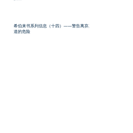
希伯来书系列信息（十四）——警告离弃真
道的危险
希伯来书系列信息（十三）——竭力进到完
全的地步
希伯来书系列信息（十二）——作一个成熟
的基督徒
希伯来书系列信息（十一）——永远的大祭
司