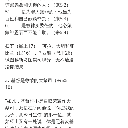
谅那愚蒙和失迷的人；（来5:2）
5）        是为罪人赎罪的：他当为
百姓和自己献赎罪祭；（来5:3）
6）        是被神所委任的：他必须
蒙神恩召而不能自取。（来5:4）
扫罗（撒上17），可拉、大坍和亚
比兰（民16），乌西雅（代下26）
试图越轨贪图祭司职分，无不遭遇
凄惨结局。
2.  基督是尊荣的大祭司（来5:5-
10）
“如此，基督也不是自取荣耀作大
祭司，乃是在乎向他说，‘你是我的
儿子，我今日生你’ 的那一位。就
如经上又有一处说，你是照着麦基