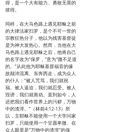
得，是一个大有能力、勇敢无畏的
彼得。
同样，在大马色路上遇见耶稣之前
的大律法家扫罗，是个不可一世的
宗教狂热分子，他以为残害基督徒
是为神大发热心。然而，当他在大
马色路上遇见耶稣之后，他将自己
的名字改为“保罗，”意为“微不足道
的。”从此他为耶稣基督福音的缘
故颠沛流离、东奔西走，成为众人
的仆人：“被人咒骂，我们就祝
福。被人逼迫，我们就忍受。被人
毁谤，我们就善劝。直到如今，人
还把我们看作世界上的污秽，万物
中的渣滓。”（林前4:12-13）所
以，主耶稣不能使用一个大学问家
扫罗，只能使用一个甘愿卑微、在
众人眼里是“万物中的渣滓”的保