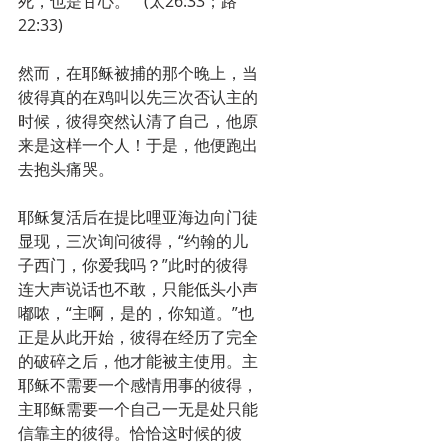
死，也是甘心。”  (太26:33；路
22:33)
然而，在耶稣被捕的那个晚上，当
彼得真的在鸡叫以先三次否认主的
时候，彼得突然认清了自己，他原
来是这样一个人！于是，他便跑出
去抱头痛哭。
耶稣复活后在提比哩亚海边向门徒
显现，三次询问彼得，“约翰的儿
子西门，你爱我吗？”此时的彼得
连大声说话也不敢，只能低头小声
嘟哝，“主啊，是的，你知道。”也
正是从此开始，彼得在经历了完全
的破碎之后，他才能被主使用。主
耶稣不需要一个感情用事的彼得，
主耶稣需要一个自己一无是处只能
信靠主的彼得。恰恰这时候的彼