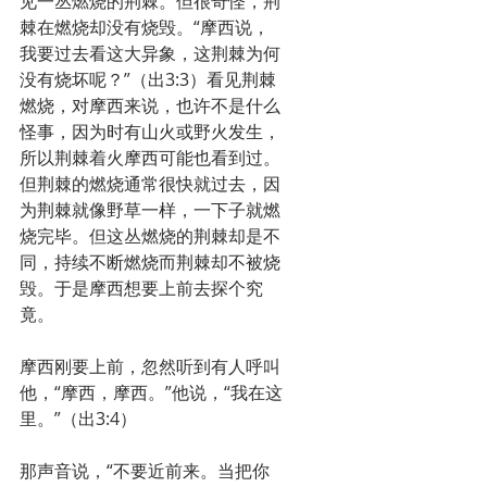
见一丛燃烧的荆棘。但很奇怪，荆
棘在燃烧却没有烧毁。“摩西说，
我要过去看这大异象，这荆棘为何
没有烧坏呢？”（出3:3）看见荆棘
燃烧，对摩西来说，也许不是什么
怪事，因为时有山火或野火发生，
所以荆棘着火摩西可能也看到过。
但荆棘的燃烧通常很快就过去，因
为荆棘就像野草一样，一下子就燃
烧完毕。但这丛燃烧的荆棘却是不
同，持续不断燃烧而荆棘却不被烧
毁。于是摩西想要上前去探个究
竟。
摩西刚要上前，忽然听到有人呼叫
他，“摩西，摩西。”他说，“我在这
里。”（出3:4）
那声音说，“不要近前来。当把你