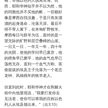
袖，带领以色列人脱离苦海。然
而，耶和华神似乎并不以为然，他
的同胞也并不买他的帐，一切都好
像是摩西自找没趣，于是只有灰溜
溜的起身逃命，沦落天涯。最后不
得不寄人篱下，在米甸旷野牧羊。
摩西每日与群羊为伍，面对的是一
望无际的旷野和层峦叠嶂的山崖。
一日又一日，一年又一年，四十年
的光阴，使他的学问早已废弃，他
的楞角早已磨平，他的血气也早已
荡然无存。直到一个血气方刚、英
俊挺拔的埃及王子沦落为一个老态
龙钟、风烛残年的牧羊老人。
但直到此时，耶和华神才在荆棘火
焰中向他显现说，“我要打发你去
见法老，使你可以将我的百姓以色
列人从埃及领出来。”（出3:10）