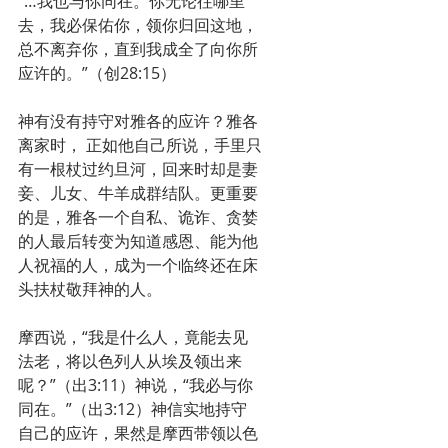
“…我也与你同在。你无论往哪里
去，我必保佑你，领你归回这地，
总不离弃你，直到我成全了向你所
应许的。”（创28:15）
神有没有持守对雅各的应许？雅各
离家时， 正如他自己所说，手里只
有一根杖过约旦河，回来时却是妻
妾、儿女、牛羊成群结队。更重要
的是，雅各一个自私、诡诈、贪婪
的人最后转变为知道感恩、能为他
人祝福的人，成为一个临终还在床
头扶杖敬拜神的人。
摩西说，“我是什么人，竟能去见
法老，将以色列人从埃及领出来
呢？”（出3:11）神说，“我必与你
同在。”（出3:12）神信实地持守
自己的应许，果然是摩西带领以色