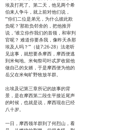
埃及打死了。第二天，他见两个希
伯来人争斗，就上前对他们说，
“‘你们二位是弟兄，为什么彼此欺
负呢？’那欺负邻舍的，把他推开
说，‘谁立你作我们的首领，和审判
官呢？ 难道你要杀我，像昨天杀那
埃及人吗？’”（徒7:26-28）法老听
见这事，就想要杀摩西，摩西便逃
到米甸地。米甸祭司叶忒罗收留他
做自己的女婿，于是摩西便为他的
岳父在米甸旷野牧放羊群。
出埃及记第三章所记的故事的背
景，是在摩西第二段生平接近尾声
的时候，也就是说，摩西现在已经
八十岁。
一日，摩西领羊群到了何烈山，看