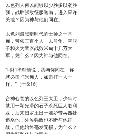
以色列人何以能够以少胜多以弱胜
强，战胜强敌征服迦南，进入应许
美地？因为神与他们同在。
以色列最黑暗时代的士师之一基
甸，带领三百个人，以号角、空瓶
子和火为武器战败米甸十几万大
军，凭什么？因为神与他同在。
“耶和华对他说，我与你同在，你
就必击打米甸人，如击打一人一
样。”（士6:16）
合神心意的以色列王大卫，少年时
就用一颗光滑的石子杀死巨人歌利
亚，后来扫罗王出于嫉妒带兵四处
追杀他，外族强敌也不断与他征
战，但他始终毫发无损，为什么？