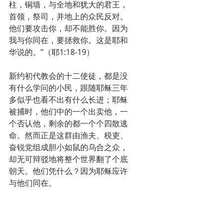
柱，铜墙，与全地和犹大的君王，
首领，祭司，并地上的众民反对。 
他们要攻击你，却不能胜你。因为
我与你同在，要拯救你。这是耶和
华说的。”（耶1:18-19）
新约初代教会的十二使徒，都是没
有什么学问的小民，跟随耶稣三年
多似乎也看不出有什么长进；耶稣
被捕时，他们中的一个出卖他，一
个否认他，剩余的都一个个四散逃
命。然而正是这群由渔夫、税吏、
奋锐党组成胆小如鼠的乌合之众，
却无可辩驳地将整个世界翻了个底
朝天。他们凭什么？因为耶稣应许
与他们同在。
“所以你们要去，使万民作我的门
徒，奉父子圣灵的名，给他们施