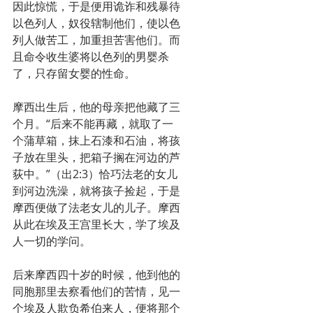
因此惊慌，于是便用诡诈和残暴待
以色列人，奴役辖制他们，使以色
列人做苦工，加重担苦害他们。而
且命令收生婆将以色列的男婴杀
了，只存留女婴的性命。
摩西出生后，他的母亲把他藏了三
个月。“后来不能再藏，就取了一
个蒲草箱，抹上石漆和石油，将孩
子放在里头，把箱子搁在河边的芦
荻中。”（出2:3）恰巧法老的女儿
到河边洗澡，就将孩子捡起，于是
摩西便做了法老女儿的儿子。摩西
从此在埃及王宫里长大，学了埃及
人一切的学问。
后来摩西四十岁的时候，他到他的
同胞那里去察看他们的苦情，见一
个埃及人欺负希伯来人，便将那个