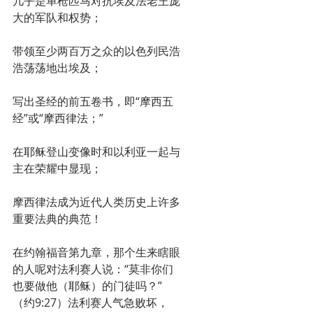
几乎是单枪匹马对抗埃及法老王庞
大的军队和权势；
带领至少两百万之众的以色列民浩
浩荡荡地出埃及；
写出圣经的前五卷书，即“摩西五
经”或“摩西律法；”
在耶稣登山变像时和以利亚一起与
主在荣耀中显现；
摩西律法成为近代人类历史上许多
重要法典的典范！
在约翰福音第九章，那个生来瞎眼
的人呢对法利赛人说：“莫非你们
也要做他（耶稣）的门徒吗？”
（约9:27）法利赛人气急败坏，