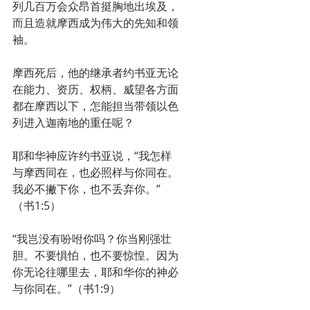
列几百万会众昂首挺胸地出埃及，
而且造就摩西成为伟大的先知和领
袖。
摩西死后，他的继承者约书亚无论
在能力、资历、权柄、威望各方面
都在摩西以下，怎能担当带领以色
列进入迦南地的重任呢？
耶和华神应许约书亚说，“我怎样
与摩西同在，也必照样与你同在。
我必不撇下你，也不丢弃你。”
（书1:5）
“我岂没有吩咐你吗？你当刚强壮
胆。不要惧怕，也不要惊惶。因为
你无论往哪里去，耶和华你的神必
与你同在。”（书1:9）