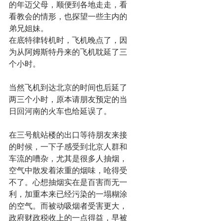
的年迈父母，顺便到各地走走，看
看教会的情形，也探望一些主内的
弟兄姐妹。
在底特律转机时，飞机晚点了，因
为从阿姆斯特丹来的飞机耽延了三
个小时。
当然飞机到达北京的时间也后延了
两三个小时，原本请朋友预定的当
日回河南的火车也给延误了。
在三号航站楼的出口等待朋友来接
的时候，一下子感受到北京人群和
车流的嘈杂，尤其是很多人抽烟，
空气中散发着浓重的烟味，呛得受
不了。心想抽烟实在是百害而无一
利，加重本来已经污染的一塌糊涂
的空气。而被动吸烟者受害更大，
政府财政税收上的一点得益，早被