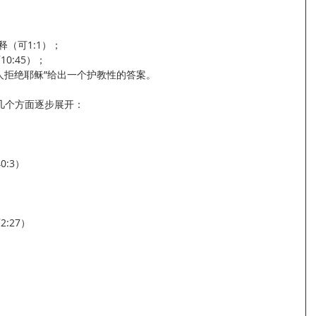
解释（可1:1）；
10:45）；
么犹太人拒绝耶稣”给出一个护教性的答案。
几个方面逐步展开：
40:3）
）
2:27）
）
）
）