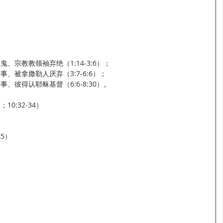
赶鬼、宗教教领袖弃绝（1:14-3:6）；
奇事、被拿撒勒人厌弃（3:7-6:6）；
奇事、彼得认耶稣基督（6:6-8:30）。
2；10:32-34）
45）