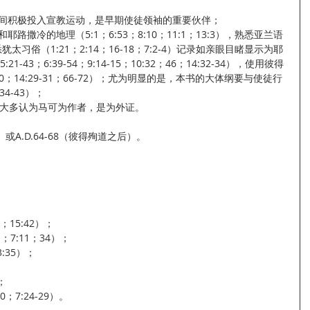
年之间积极投入宣教运动，是早期使徒领袖的重要伙伴；
耶路撒冷的地理（5:1；6:53；8:10；11:1；13:3），熟悉亚兰语
熟悉犹太习俗（1:21；2:14；16-18；7:2-4）记录如亲眼目睹显示为耶
1-43；6:39-54；9:14-15；10:32；46；14:32-34），使用彼得
28-30；14:29-31；66-72）；尤为明显的是，本书的大体纲要与使徒行
4-43）；
as）等大多认为马可为作者，是为外证。
前）或A.D.64-68（彼得殉道之后）。
2；15:42）；
41；7:11；34）；
3:35）；
；
0；7:24-29）。