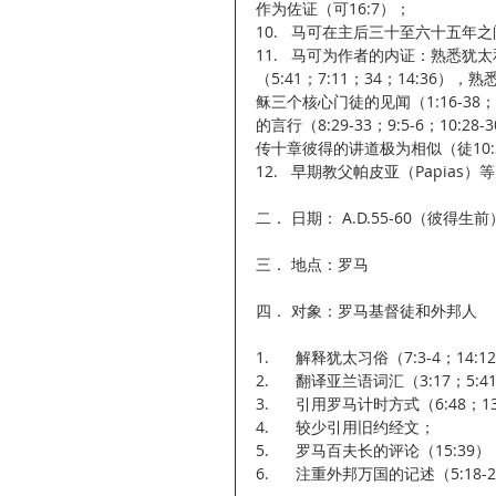
作为佐证（可16:7）；
10.   马可在主后三十至六十五
11.   马可为作者的内证：熟悉犹太和
（5:41；7:11；34；14:36），
稣三个核心门徒的见闻（1:16-38；5:2
的言行（8:29-33；9:5-6；10:
传十章彼得的讲道极为相似（徒10:3
12.   早期教父帕皮亚（Papi
二． 日期： A.D.55-60（彼得生
三． 地点：罗马
四． 对象：罗马基督徒和外邦人
1.      解释犹太习俗（7:3-4；14:1
2.      翻译亚兰语词汇（3:17；5:
3.      引用罗马计时方式（6:48；1
4.      较少引用旧约经文；
5.      罗马百夫长的评论（15:39）
6.      注重外邦万国的记述（5:18-2