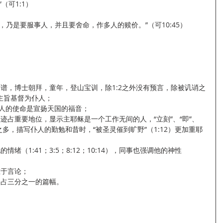
（可1:1）
，乃是要服事人，并且要舍命，作多人的赎价。”（可10:45）
内容：家谱，博士朝拜，童年，登山宝训，除1:2之外没有预言，除被讥诮之
主旨基督为仆人；
说明仆人的使命是宣扬天国的福音；
训，神迹占重要地位，显示主耶稣是一个工作无间的人，“立刻”、“即”、
之多，描写仆人的勤勉和昔时，“被圣灵催到旷野”（1:12）更加重耶
他的情绪（1:41；3:5；8:12；10:14），同事也强调他的神性
动重于言论；
记述，占三分之一的篇幅。