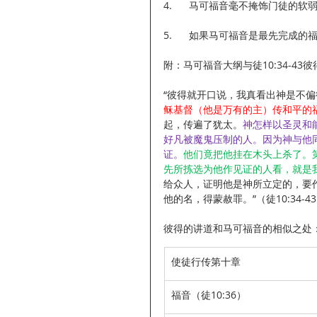
4.      马可福音毫不掩饰门
5.      如果马可福音是最先
附：马可福音大纲与徒10:34-43
“彼得就开口说，我真看出神是不
稣基督（他是万有的主）传和平的
起，传遍了犹太。
神怎样以圣灵和
好凡被魔鬼压制的人。因为神与他
证。
他们竟把他挂在木头上杀了。
先所拣选为他作见证的人看，就是
给众人，证明他是神所立定的，要
他的名，得蒙赦罪。”（徒10:34-4
彼得的讲道和马可福音的相似之处
使徒行传第十章
福音（徒10:36）