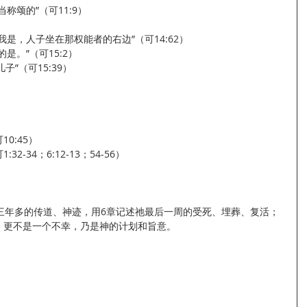
应当称颂的”（可11:9）
是？我是，人子坐在那权能者的右边”（可14:62）
的是。”（可15:2）
真是神的儿子”（可15:39）
10:45）
:32-34；6:12-13；54-56）
记述耶稣三年多的传道、神迹，用6章记述祂最后一周的受死、埋葬、复活；
场意外，更不是一个不幸，乃是神的计划和旨意。