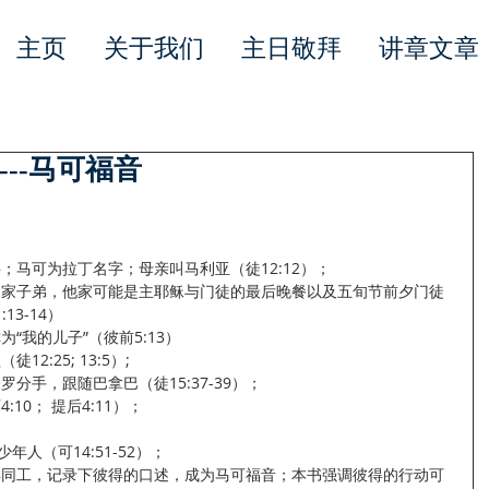
主页
关于我们
主日敬拜
讲章文章
--马可福音
来名字；马可为拉丁名字；母亲叫马利亚（徒12:12）；
的一个富家子弟，他家可能是主耶稣与门徒的最后晚餐以及五旬节前夕门徒
13-14）
称为“我的儿子”（彼前5:13）
12:25; 13:5）; 
与保罗分手，跟随巴拿巴（徒15:37-39）；
4:10； 提后4:11）；
；
位少年人（可14:51-52）；
马与彼得同工，记录下彼得的口述，成为马可福音；本书强调彼得的行动可