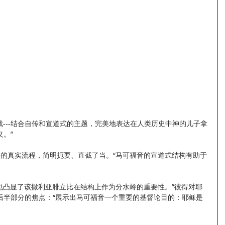
文学体裁---结合自传和宣道式的主题，完美地表达在人类历史中神的儿子拿
。”
按照事件的真实流程，简明扼要、直截了当。“马可福音的宣道式结构有助于
事次序，也凸显了该撒利亚腓立比在结构上作为分水岭的重要性。”彼得对耶
后半部分的焦点：“展示出马可福音一个重要的基督论目的：耶稣是