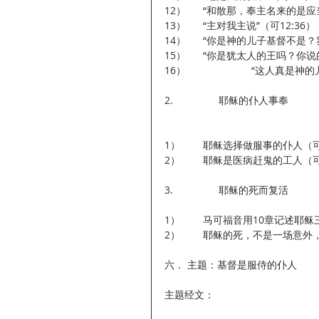
12）      “和散那，奉主名来的是
13）      “主对我主说”（可12:36）
14）      “你是神的儿子基督不
15）      “你是犹太人的王吗？你说
16）                       “这人
2.                耶稣的仆人事奉
1）        耶稣选择做服事的仆人（可
2）        耶稣是医病赶鬼的工人（可1
3.                耶稣的死而复活
1）        马可福音用10章
2）        耶稣的死，不是一
六． 主题：基督是服侍的仆人
主题经文：