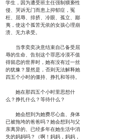
学生，因为遭受班主任强制猥亵性
侵、哭诉无门而患上抑郁症，冤
枉、屈辱、排挤、冷眼、孤立、鄙
夷，使这个孤苦无依的女孩心理崩
溃、无力承受。
　　当李奕奕决意结束自己备受屈
辱的生命、告别这个罪恶冷漠不值
得留恋的世界时，她有没有过一丝
的犹豫？显然是，否则无法解释她
四五个小时的僵持、挣扎和等待。
　　她在那四五个小时里思想什
么？挣扎什么？等待什么？
　　她会想到为她费尽心血、身体
已被拖垮的爸爸吗？她会想到与父
亲离异的、已经多年在她生活中消
失的妈妈吗？（啊！妈妈，妈妈，