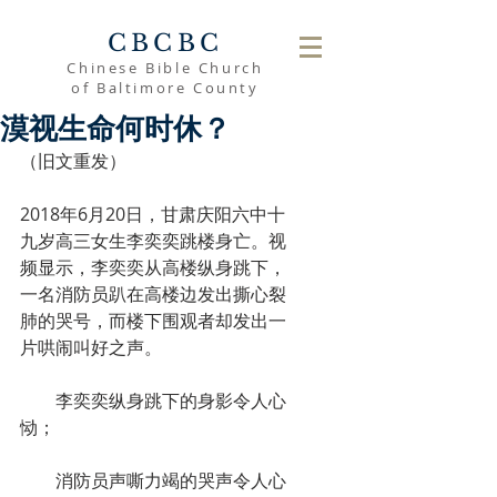
CBCBC
Chinese Bible Church
of Baltimore County
漠视生命何时休？
（旧文重发）
2018年6月20日，甘肃庆阳六中十
九岁高三女生李奕奕跳楼身亡。视
频显示，李奕奕从高楼纵身跳下，
一名消防员趴在高楼边发出撕心裂
肺的哭号，而楼下围观者却发出一
片哄闹叫好之声。
　　李奕奕纵身跳下的身影令人心
恸；
　　消防员声嘶力竭的哭声令人心