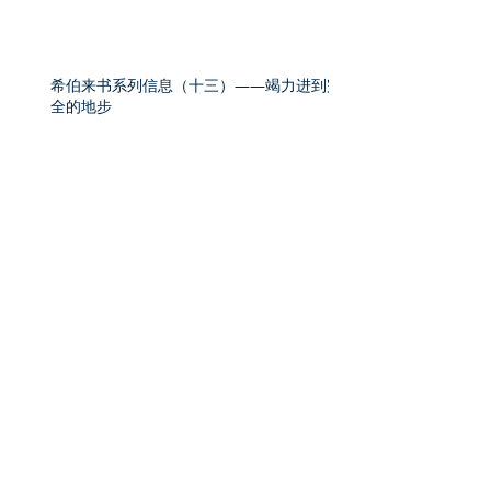
希伯来书系列信息（十三）——竭力进到完
全的地步
希伯来书系列信息（十二）——作一个成熟
的基督徒
希伯来书系列信息（十一）——永远的大祭
司
希伯来书系列信息（十）——尊荣的大祭
司