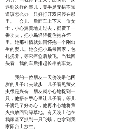
为力。当我停下车来，因为第一次
遇到这样的事儿，竟手足无措不知
道该怎么办，只好打开双闪停在那
里。一会儿，后面车上下来一位女
士，小心翼翼地走过去，挺费了一
番功夫，把小鸟轻轻捉住抱在怀
里。她那神情就如同怀抱一个刚出
生的婴儿。她会把小鸟带回家，包
扎抚养，等它痊愈后放飞。当我回
头看，我的车后排起长串的车龙。
　　我的一位朋友一天傍晚带他四
岁的儿子出去散步，儿子看见萤火
虫很是兴奋，朋友就小心地捉到一
只，他捂在手心里让儿子看，等儿
子满足了好奇心，他再小心地将萤
火虫放回到绿草地。有天晚上他在
我家甚至抓到一只飞蛾，也拿到我
家阳台上放生。