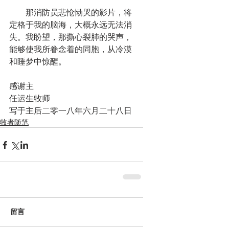
　　那消防员悲怆恸哭的影片，将
定格于我的脑海，大概永远无法消
失。我盼望，那撕心裂肺的哭声，
能够使我所眷念着的同胞，从冷漠
和睡梦中惊醒。
感谢主
任运生牧师
写于主后二零一八年六月二十八日
牧者随笔
留言