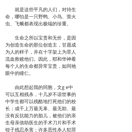
　　就是这些平凡的人们，对待生
命，哪怕是一只野鸭、小鸟、萤火
虫、飞蛾都表现出极端的珍重。
　　生命之所以宝贵和无价，是因
为创造生命的那位创造主，甘愿成
为人的样子，并在十字架上为罪人
流血救赎他们。因此，耶和华神看
每个人的生命都异常宝贵，如同祂
眼中的瞳仁。
　　由此想起我的同胞，文g e中
可以互相残杀，十几岁不谙世事的
中学生都可以残酷地打死他们的校
长；成千上万最无辜、最无助、最
没有反抗能力的胎儿，被他们的亲
生母亲借助医生的手术刀片和手术
钳子残忍杀害；许多恶性杀人犯罪