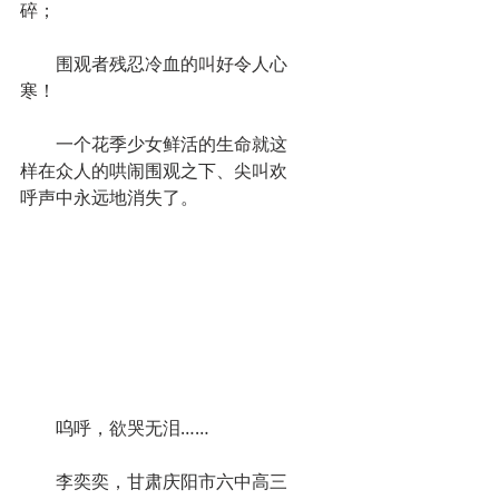
碎；
　　围观者残忍冷血的叫好令人心
寒！
　　一个花季少女鲜活的生命就这
样在众人的哄闹围观之下、尖叫欢
呼声中永远地消失了。
　　呜呼，欲哭无泪……
　　李奕奕，甘肃庆阳市六中高三