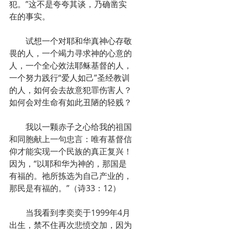
犯。”这不是夸夸其谈，乃确凿实
在的事实。
　　试想一个对耶和华真神心存敬
畏的人，一个竭力寻求神的心意的
人，一个全心效法耶稣基督的人，
一个努力践行“爱人如己”圣经教训
的人，如何会去故意犯罪伤害人？
如何会对生命有如此丑陋的轻贱？
　　我以一颗赤子之心给我的祖国
和同胞献上一句忠言：唯有基督信
仰才能实现一个民族的真正复兴！
因为，“以耶和华为神的，那国是
有福的。祂所拣选为自己产业的，
那民是有福的。”（诗33：12）
　　当我看到李奕奕于1999年4月
出生，禁不住再次悲愤交加，因为