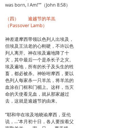
was born, I Am!"”（John 8:58）
（四）	逾越节的羊羔
（Passover Lamb）
神差遣摩西带领以色列人出埃及，
但埃及王法老的心刚硬，不许以色
列人离开。神在埃及遍地降了十
灾，其中最后一个是杀长子之灾。
埃及遍地，所有的长子及头生的牲
畜，都必被杀。神吩咐摩西，要以
色列人每家杀一只羊羔，将羊羔的
血涂在门框和门楣上。这样，当灭
命的天使看见血，就从那家越过
去，这就是逾越节的由来。
“耶和华在埃及地晓谕摩西，亚伦
说，…‘本月初十日，各人要按着父