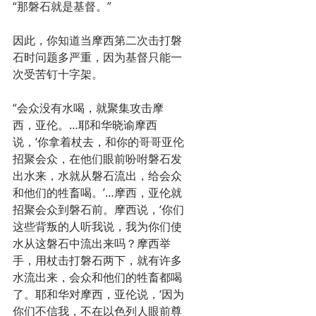
“那磐石就是基督。”
因此，你知道当摩西第二次击打磐
石时问题多严重，因为基督只能一
次受苦钉十字架。
“会众没有水喝，就聚集攻击摩
西，亚伦。…耶和华晓谕摩西
说，‘你拿着杖去，和你的哥哥亚伦
招聚会众，在他们眼前吩咐磐石发
出水来，水就从磐石流出，给会众
和他们的牲畜喝。’…摩西，亚伦就
招聚会众到磐石前。摩西说，‘你们
这些背叛的人听我说，我为你们使
水从这磐石中流出来吗？摩西举
手，用杖击打磐石两下，就有许多
水流出来，会众和他们的牲畜都喝
了。耶和华对摩西，亚伦说，‘因为
你们不信我，不在以色列人眼前尊