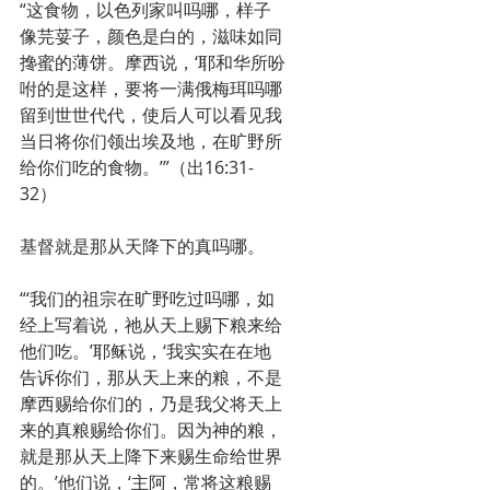
“这食物，以色列家叫吗哪，样子
像芫荽子，颜色是白的，滋味如同
搀蜜的薄饼。摩西说，‘耶和华所吩
咐的是这样，要将一满俄梅珥吗哪
留到世世代代，使后人可以看见我
当日将你们领出埃及地，在旷野所
给你们吃的食物。’”（出16:31-
32）
基督就是那从天降下的真吗哪。
“‘我们的祖宗在旷野吃过吗哪，如
经上写着说，祂从天上赐下粮来给
他们吃。’耶稣说，‘我实实在在地
告诉你们，那从天上来的粮，不是
摩西赐给你们的，乃是我父将天上
来的真粮赐给你们。因为神的粮，
就是那从天上降下来赐生命给世界
的。’他们说，‘主阿，常将这粮赐