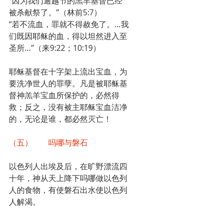
“因为我们逾越节的羔羊基督已经
被杀献祭了。”（林前5:7）
“若不流血，罪就不得赦免了。…我
们既因耶稣的血，得以坦然进入至
圣所…”（来9:22；10:19）
耶稣基督在十字架上流出宝血，为
要洗净世人的罪孽。凡是被耶稣基
督神羔羊宝血所保护的，必然得
救；反之，没有被主耶稣宝血洁净
的，无论是谁，都必然灭亡！
（五）	吗哪与磐石
以色列人出埃及后，在旷野漂流四
十年，神从天上降下吗哪做以色列
人的食物，有使磐石出水使以色列
人解渴。