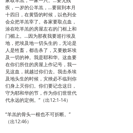
家取羊羔，一家一只。…要无残
疾，一岁的公羊羔，…要留到本月
十四日，在黄昏的时候，以色列全
会众把羊羔宰了。各家要取点血，
涂在吃羊羔的房屋左右的门框上和
门楣上。…因为那夜我要巡行埃及
地，把埃及地一切头生的，无论是
人是牲畜，都击杀了，又要败坏埃
及一切的神。我是耶和华。这血要
在你们所住的房屋上作记号，我一
见这血，就越过你们去。我击杀埃
及地头生的时候，灾殃必不临到你
们身上灭你们。你们要记念这日，
守为耶和华的节，作为你们世世代
代永远的定例。”（出12:1-14）
“羊羔的骨头一根也不可折断。”
（出12:46）