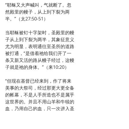
“耶稣又大声喊叫，气就断了。忽
然殿里的幔子，从上到下裂为两
半。”（太27:50-51）
当耶稣被钉十字架时，圣殿里的幔
子从上到下裂为两半，其象征意义
尤为明显，表明通往至圣所的道路
被打通，“是借着祂给我们开了一
条又新又活的路从幔子经过，这幔
子就是祂的身体。”（来10:20）
“但现在基督已经来到，作了将来
美事的大祭司，经过那更大更全备
的帐幕，不是人手所造也不是属乎
这世界的。并且不用山羊和牛犊的
血，乃用自己的血，只一次进入圣
所，成了永远赎罪的事。”（来
9:11-12）