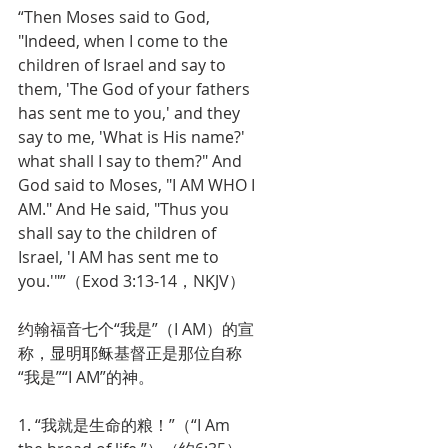
“Then Moses said to God, 
"Indeed, when I come to the 
children of Israel and say to 
them, 'The God of your fathers 
has sent me to you,' and they 
say to me, 'What is His name?' 
what shall I say to them?" And 
God said to Moses, "I AM WHO I 
AM." And He said, "Thus you 
shall say to the children of 
Israel, 'I AM has sent me to 
you.'"”（Exod 3:13-14，NKJV）
约翰福音七个“我是”（I AM）的宣
称，显明耶稣基督正是那位自称
“我是”“I AM”的神。
1. “我就是生命的粮！”（“I Am 