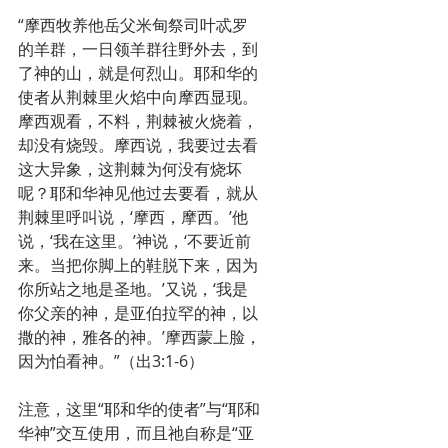
“摩西牧养他岳父米甸祭司叶忒罗
的羊群，一日领羊群往野外去，到
了神的山，就是何烈山。耶和华的
使者从荆棘里火焰中向摩西显现。
摩西观看，不料，荆棘被火烧着，
却没有烧毁。摩西说，我要过去看
这大异象，这荆棘为何没有烧坏
呢？耶和华神见他过去要看，就从
荆棘里呼叫说，‘摩西，摩西。’他
说，‘我在这里。’神说，‘不要近前
来。当把你脚上的鞋脱下来，因为
你所站之地是圣地。’又说，‘我是
你父亲的神，是亚伯拉罕的神，以
撒的神，雅各的神。’摩西蒙上脸，
因为怕看神。”（出3:1-6）
注意，这里“耶和华的使者”与“耶和
华神”交互使用，而且祂自称是“亚