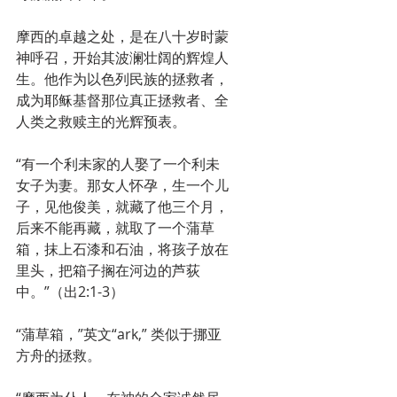
摩西的卓越之处，是在八十岁时蒙
神呼召，开始其波澜壮阔的辉煌人
生。他作为以色列民族的拯救者，
成为耶稣基督那位真正拯救者、全
人类之救赎主的光辉预表。
“有一个利未家的人娶了一个利未
女子为妻。那女人怀孕，生一个儿
子，见他俊美，就藏了他三个月，
后来不能再藏，就取了一个蒲草
箱，抹上石漆和石油，将孩子放在
里头，把箱子搁在河边的芦荻
中。”（出2:1-3）
“蒲草箱，”英文“ark,” 类似于挪亚
方舟的拯救。