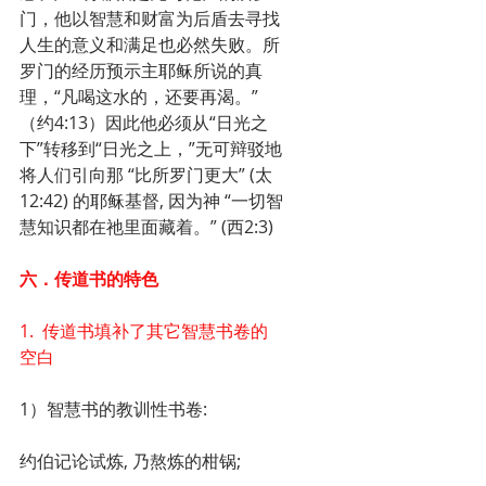
门，他以智慧和财富为后盾去寻找
人生的意义和满足也必然失败。所
罗门的经历预示主耶稣所说的真
理，“凡喝这水的，还要再渴。”
（约4:13）因此他必须从“日光之
下”转移到“日光之上，”无可辩驳地
将人们引向那 “比所罗门更大” (太
12:42) 的耶稣基督, 因为神 “一切智
慧知识都在祂里面藏着。” (西2:3)
六．传道书的特色
1.  传道书填补了其它智慧书卷的
空白
1）智慧书的教训性书卷:
约伯记论试炼, 乃熬炼的柑锅; 