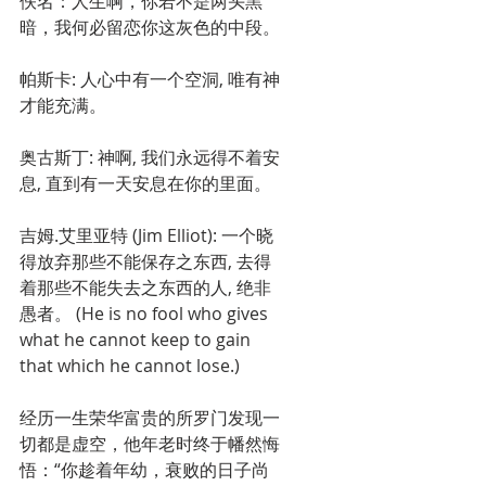
佚名：人生啊，你若不是两头黑
暗，我何必留恋你这灰色的中段。
帕斯卡: 人心中有一个空洞, 唯有神
才能充满。
奥古斯丁: 神啊, 我们永远得不着安
息, 直到有一天安息在你的里面。
吉姆.艾里亚特 (Jim Elliot): 一个晓
得放弃那些不能保存之东西, 去得
着那些不能失去之东西的人, 绝非
愚者。 (He is no fool who gives 
what he cannot keep to gain 
that which he cannot lose.)
经历一生荣华富贵的所罗门发现一
切都是虚空，他年老时终于幡然悔
悟：“你趁着年幼，衰败的日子尚