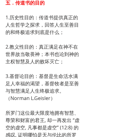
五．传道书的目的
1.历史性目的：传道书提供真正的
人生哲学之探求，回答人生至善目
的和终极追求到底是什么；
2.教义性目的：真正满足在神不在
世界故当敬畏神；本书也论到神的
主权智慧及人的败坏灭亡；
3.基督论目的：基督是生命活水满
足人幸福的渴望，基督牧者是至善
与智慧满足人生终极追求。
（Norman L.Geisler）
所罗门这位最大限度地拥有智慧、
尊荣和财富的君王, 却一再发出 “虚
空的虚空, 凡事都是虚空” (12:8) 的
感叹, 证明哪怕是无与伦比的所罗