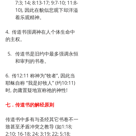
7:3; 14; 8:13-17; 9:7-10; 11:8-
10), 因此在貌似悲观下却洋溢
着乐观精神。
4.  传道书强调神在人个体生命中
的主权。
传道书是旧约中最多强调永恒
和审判的书卷。
6.  传12:11 称神为”牧者”, 因此当
耶稣自称 “我是好牧人” (约10:11)
时, 勿庸置疑地宣称祂的神性!
七．传道书的解经原则
传道书中多有与圣经其它书卷不一
致甚至矛盾冲突之教导 (如1:18; 
2:10; 16-18; 24; 3:19; 22; 5:18; 