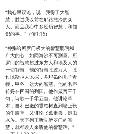
“我心里议论，说，我得了大智
慧，胜过我以前在耶路撒冷的众
人。而且我心中多经历智慧，和知
识的事。”（传1:16）
“神赐给所罗门极大的智慧聪明和
广大的心，如同海沙不可测量。所
罗门的智慧超过东方人和埃及人的
一切智慧。他的智慧胜过万人，胜
过以斯拉人以探，并玛曷的儿子希
幔，甲各，达大的智慧。他的名声
传扬在四围的列国。他作箴言三千
句，诗歌一千零五首。他讲论草
木，自利巴嫩的香柏树直到墙上长
的牛膝草，又讲论飞禽走兽，昆虫
水族。天下列王听见所罗门的智
慧，就都差人来听他的智慧话。”