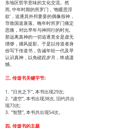
东地区哲学意味的文化交流。然
而, 中年时期的所罗门，‘饱暖思淫
欲’，追逐其外邦妻妾的偶像假神，
导致国道衰落。晚年时所罗门痛定
思痛，对比早年与神同行的时光, 
那远离真神的一切追逐竟全是虚无
缥缈，捕风捉影。于是以传道者身
份写下传道书，告诫年轻一代及早
认识真神，以免磋跎岁月，终成遗
憾。
三. 传道书关键字节:
1.  “日光之下”, 本书出现29次;
2.  “虚空”, 本书出现38次, 旧约共出
现73次;
3.  “智慧”, 本书共出现54次。
四. 传道书的主题