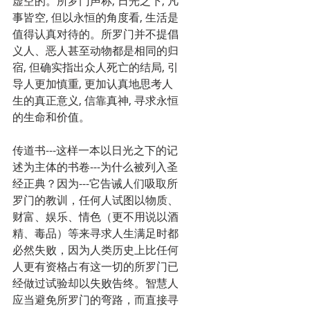
虚空的。所罗门声称, 日光之下, 凡
事皆空, 但以永恒的角度看, 生活是
值得认真对待的。所罗门并不提倡
义人、恶人甚至动物都是相同的归
宿, 但确实指出众人死亡的结局, 引
导人更加慎重, 更加认真地思考人
生的真正意义, 信靠真神, 寻求永恒
的生命和价值。
传道书---这样一本以日光之下的记
述为主体的书卷---为什么被列入圣
经正典？因为---它告诫人们吸取所
罗门的教训，任何人试图以物质、
财富、娱乐、情色（更不用说以酒
精、毒品）等来寻求人生满足时都
必然失败，因为人类历史上比任何
人更有资格占有这一切的所罗门已
经做过试验却以失败告终。智慧人
应当避免所罗门的弯路，而直接寻