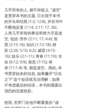
几乎所有的人, 都不持疑义, “虚空”
是贯穿本书的主题, 它出现于本书
的开头和结尾 (1:2; 12:8), 并在书中
不断地反复 (1:14; 2:11; 17; 26)。
人类几乎所有的事业和努力尽是虚
空, 包括: 劳作 (2:11; 17; 4:4); 智
慧 (2:15-16); 知识 (1:12-18); 财
富 (2:26; 5:10; 6:2); 威望 (4:15-
16); 娱乐 (2:1-11); 青春 (11:10); 生
命 (6:12; 9:9); 善恶 (7:15); 将
来 (11:1-8) 等, 都是虚空。因此, 本
书贯穿始末的信息, 如果撇开“日光
之下”这个短语就无法理解；如果
不考虑最后的结语，本书则透露出
强烈的悲观色彩。
然而, 所罗门在他不断重复的 “虚