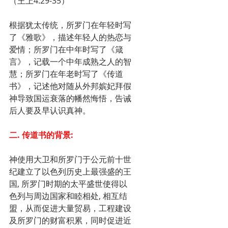
（王上4:29-35）
根据犹太传统，所罗门在年轻时写
了《雅歌》，描述年轻人的热恋与
爱情；所罗门在中年时写了《箴
言》，记载一个中年成熟之人的智
慧；所罗门在年老时写了《传道
书》，记述他对随从外邦嫔妃拜假
神导致国运衰落的幡然悔悟，告诫
后人要及早认识真神。
二. 传道书的背景:
神使用大卫和所罗门于公元前十世
纪建立了以色列历史上最强盛的王
国, 所罗门时期的太平盛世使得以
色列与周边国家和睦相处, 相互结
盟，从而促进大量贸易，工程建设
及所罗门的财富积累，同时促进近