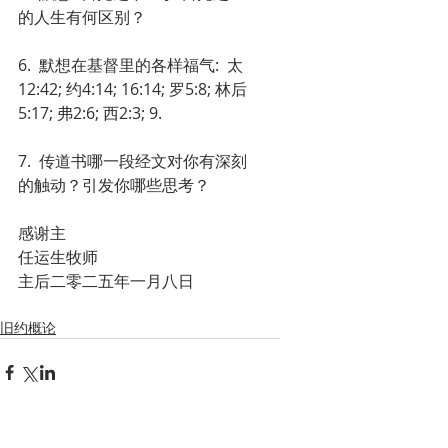
的人生有何区别？
6.  默想在基督里的各样福气:  太
12:42; 约4:14; 16:14; 罗5:8; 林后
5:17; 弗2:6; 西2:3; 9.
7.  传道书哪一段经文对你有深刻
的触动？引发你哪些思考？
感谢主
任运生牧师
主后二零二五年一月八日
旧约概论