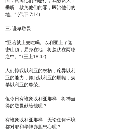
面，转离他们的恶行，我必从天上
垂听，赦免他们的罪，医治他们的
地。” (代下 7:14) 
三. 谦卑敬畏
“亚哈就上去吃喝。以利亚上了迦
密山顶，屈身在地，将脸伏在两膝
之中。” (王上18:42)
人们惊叹以利亚的权柄，诧异以利
亚的能力，佩服以利亚的胆魄，羡
慕以利亚的尊荣。
但今日有谁象以利亚那样，将神当
得的敬畏献给他呢？
有谁象以利亚那样，无论任何环境
都对耶和华神赤胆忠心呢？