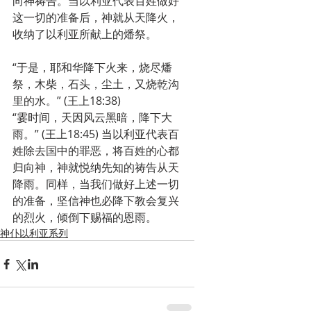
向神祷告。当以利亚代表百姓做好
这一切的准备后，神就从天降火，
收纳了以利亚所献上的燔祭。
“于是，耶和华降下火来，烧尽燔
祭，木柴，石头，尘土，又烧乾沟
里的水。” (王上18:38)
“霎时间，天因风云黑暗，降下大
雨。” (王上18:45) 当以利亚代表百
姓除去国中的罪恶，将百姓的心都
归向神，神就悦纳先知的祷告从天
降雨。同样，当我们做好上述一切
的准备，坚信神也必降下教会复兴
的烈火，倾倒下赐福的恩雨。　
神仆以利亚系列