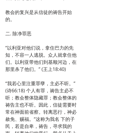
教会的复兴是从信徒的祷告开始
的。
二. 除净罪恶　
“以利亚对他们说，拿住巴力的先
知，不容一人逃脱。众人就拿住他
们。以利亚带他们到基顺河边，在
那里杀了他们。” (王上18:40) 
“我若心里注重罪孽，主必不听。”
(诗66:18) 个人有罪，祷告主必不
听；教会整体隐藏罪；教会整体的
祷告主也不听。因此，信徒需要时
常在神面前省察。转离恶行，神必
赦免、赐福。“这称为我名 下的子
民，若是自卑，祷告，寻求我的