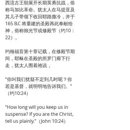
西流古王朝展开长期英勇抗战，俗
称马加比革命。犹太人在马提亚及
其儿子带领下收回耶路撒冷，并于
165 B.C 将重建的圣殿再此奉献给
神，俗称烛光节或修殿节（约10：
22）。
约翰福音第十章记载，在修殿节期
间，耶稣在圣殿的所罗门廊下行
走，犹太人围着祂说，
“你叫我们犹疑不定到几时呢？你
若是基督，就明明地告诉我们。”
（约10:24）
“How long will you keep us in 
suspense? If you are the Christ, 
tell us plainly.”（John 10:24）