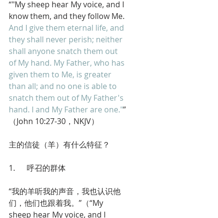
“"My sheep hear My voice, and I 
know them, and they follow Me. 
And I give them eternal life, and 
they shall never perish; neither 
shall anyone snatch them out 
of My hand. My Father, who has 
given them to Me, is greater 
than all; and no one is able to 
snatch them out of My Father's 
hand. I and My Father are one."
”
（John 10:27-30，NKJV）
主的信徒（羊）有什么特征？
1.      呼召的群体
“我的羊听我的声音，我也认识他
们，他们也跟着我。”（“My 
sheep hear My voice, and I 