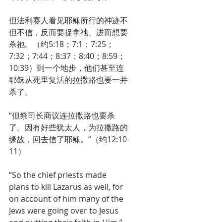
但法利赛人看见耶稣所行的神迹不
但不信，反而要捉拿祂、进而想要
杀祂。（约5:18；7:1；7:25；
7:32；7:44；8:37；8:40；8:59；
10:39）到一个地步，他们甚至连
耶稣从死里复活的拉撒路也要一并
杀了。
“但祭司长商议连拉撒路也要杀
了。因有好些犹太人，为拉撒路的
缘故，回去信了耶稣。”（约12:10-
11）
“So the chief priests made 
plans to kill Lazarus as well, for 
on account of him many of the 
Jews were going over to Jesus 