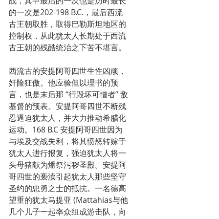
战，其中最后的一次也是历时最长
的一次是202-198 B.C.，最后西流
古王朝取胜，取得巴勒斯坦地区的
控制权，从此犹太人长期处于西流
古王朝的残酷统治之下苦不堪言。
西流古的安提阿哥四世生性凶顽，
奸险狂傲。他应验但以理书的预
言，也是末后那 “行毁坏可憎者” 敌
基督的预表。安提阿哥四世不断残
忍逼迫犹太人，并大力推动希腊化
运动。168 B.C 安提阿哥四世因为
与埃及交战失利，将其愤怒转嫁于
犹太人进行报复，强迫犹太人将一
头母猪献为燔祭污秽圣殿。安提阿
哥四世的亵渎引起犹太人那些坚守
圣约的忠勇之士的抵抗。一名德高
望重的犹太马提亚 (Mattahias与他
几个儿子一起率众组成游击队，向