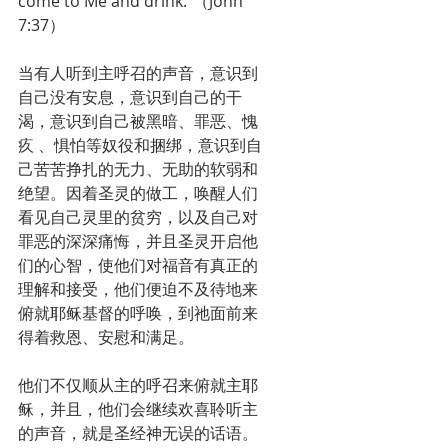
come to Me and drink.”（John 
7:37）
当有人听到主呼召的声音，意识到
自己没有安息，意识到自己的干
渴，意识到自己被黑暗、罪恶、愧
疚 、惧怕等奴役和捆绑，意识到自
己苦苦挣扎的无力、无助的软弱和
绝望。因着圣灵的做工，唤醒人们
看见自己灵里的贫穷，以及自己对
罪恶的深深痛悔，并且圣灵开启他
们的心智，使他们对福音有真正的
理解和接受，他们便迫不及待地来
俯就耶稣基督的呼唤，到祂面前来
得着救恩、安慰和满足。
他们不仅顺从主的呼召来俯就主耶
稣，并且，他们会继续欢喜聆听主
的声音，就是圣经神无误的话语。