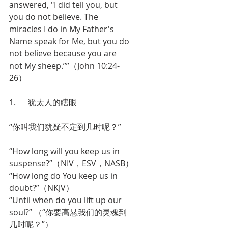
answered, "I did tell you, but 
you do not believe. The 
miracles I do in My Father's 
Name speak for Me, but you do 
not believe because you are 
not My sheep.””（John 10:24-
26）
1.      犹太人的瞎眼
“你叫我们犹疑不定到几时呢？”
“How long will you keep us in 
suspense?”（NIV，ESV，NASB）
“How long do You keep us in 
doubt?”（NKJV）
“Until when do you lift up our 
soul?” （“你要高悬我们的灵魂到
几时呢？”）