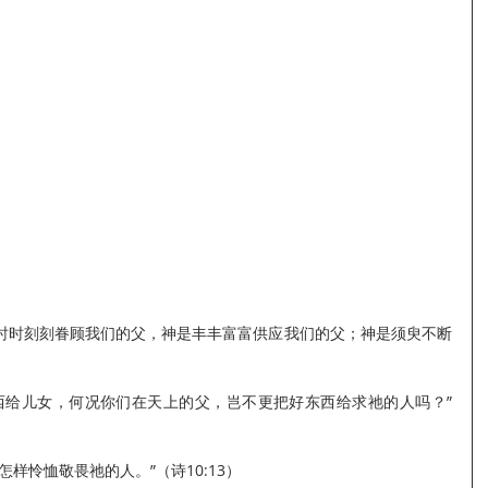
时时刻刻眷顾我们的父，神是丰丰富富供应我们的父；神是须臾不断
西给儿女，何况你们在天上的父，岂不更把好东西给求祂的人吗？”
样怜恤敬畏祂的人。”（诗10:13）