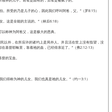
所领养的儿子。前者是固有的，后者是被赋予的。
怕。所受的乃是儿子的心，因此我们呼叫阿爸，父。”（罗8:15）
。这是全能的主说的。”（林后6:18）
可以称神为阿爸父，这是极大的恩典。
国民以外，在所应许的诸约上是局外人。并且活在世上没有指望，没
在基督耶稣里，靠着祂的血，已经得亲近了。”（弗2:12-13）
基督的宝血。
。
我们得称为神的儿女。我们也真是祂的儿女。”（约一3:1）