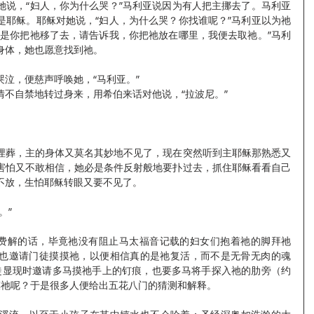
她说，“妇人，你为什么哭？”马利亚说因为有人把主挪去了。马利亚
是耶稣。耶稣对她说，“妇人，为什么哭？你找谁呢？”马利亚以为祂
若是你把祂移了去，请告诉我，你把祂放在哪里，我便去取祂。”马利
身体，她也愿意找到祂。
泣，便慈声呼唤她，“马利亚。”
不自禁地转过身来，用希伯来话对他说，“拉波尼。”
埋葬，主的身体又莫名其妙地不见了，现在突然听到主耶稣那熟悉又
害怕又不敢相信，她必是条件反射般地要扑过去，抓住耶稣看看自己
不放，生怕耶稣转眼又要不见了。
。”
人费解的话，毕竟祂没有阻止马太福音记载的妇女们抱着祂的脚拜祂
显现也邀请门徒摸摸祂，以便相信真的是祂复活，而不是无骨无肉的魂
门徒显现时邀请多马摸祂手上的钉痕，也要多马将手探入祂的肋旁（约
亚摸祂呢？于是很多人便给出五花八门的猜测和解释。