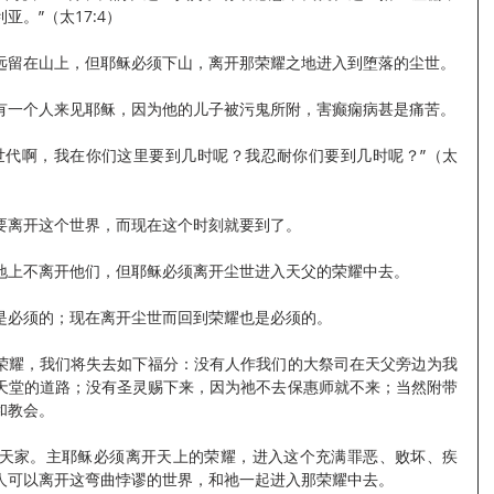
。”（太17:4）
远留在山上，但耶稣必须下山，离开那荣耀之地进入到堕落的尘世。
有一个人来见耶稣，因为他的儿子被污鬼所附，害癫痫病甚是痛苦。
世代啊，我在你们这里要到几时呢？我忍耐你们要到几时呢？”（太
要离开这个世界，而现在这个时刻就要到了。
地上不离开他们，但耶稣必须离开尘世进入天父的荣耀中去。
是必须的；现在离开尘世而回到荣耀也是必须的。
荣耀，我们将失去如下福分：没有人作我们的大祭司在天父旁边为我
天堂的道路；没有圣灵赐下来，因为祂不去保惠师就不来；当然附带
和教会。
天家。主耶稣必须离开天上的荣耀，进入这个充满罪恶、败坏、疾
人可以离开这弯曲悖谬的世界，和祂一起进入那荣耀中去。