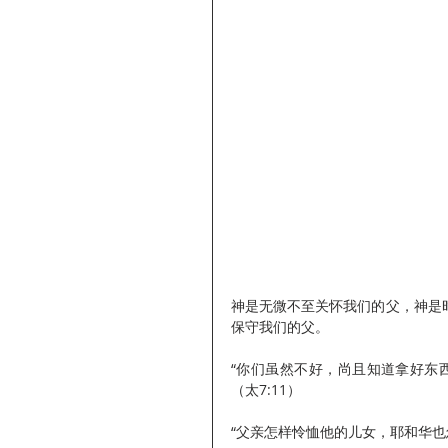
神是无微不至关怀我们的父，神是
保守我们的父。
“你们虽然不好，尚且知道拿好东
（太7:11）
“父亲怎样怜恤他的儿女，耶和华也怎