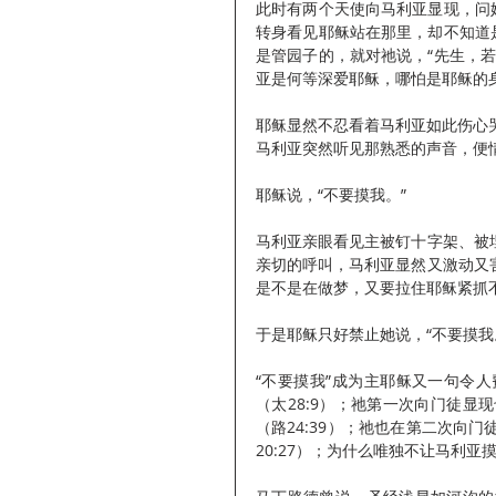
此时有两个天使向马利亚显现，问
转身看见耶稣站在那里，却不知道
是管园子的，就对祂说，“先生，
亚是何等深爱耶稣，哪怕是耶稣的
耶稣显然不忍看着马利亚如此伤心哭
马利亚突然听见那熟悉的声音，便情
耶稣说，“不要摸我。”
马利亚亲眼看见主被钉十字架、被
亲切的呼叫，马利亚显然又激动又
是不是在做梦，又要拉住耶稣紧抓
于是耶稣只好禁止她说，“不要摸我
“不要摸我”成为主耶稣又一句令
（太28:9）；祂第一次向门徒
（路24:39）；祂也在第二次向
20:27）；为什么唯独不让马利