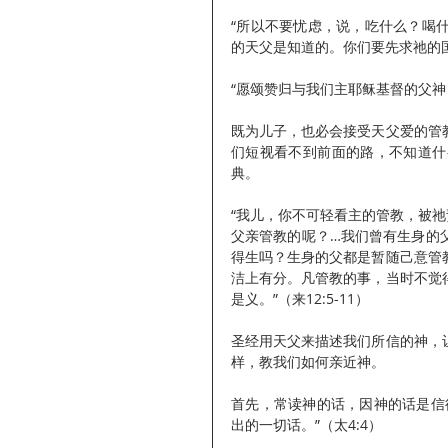
“所以不要忧虑，说，吃什么？喝
的天父是知道的。你们要先求祂的国和
“愿颂赞归与我们主耶稣基督的父神
既为儿子，也必会接受天父爱的管
们短视看不到前面的路，不知道什
典。
“我儿，你不可轻看主的管教，被
父亲管教的呢？…我们曾有生身的
得生吗？生身的父都是暂随己意管
洁上有分。凡管教的事，当时不觉
是义。”（来12:5-11）
圣经用天父来描述我们所信的神，
样，教我们如何亲近神。
首先，常读神的话，因神的话是信
出的一切话。”（太4:4）