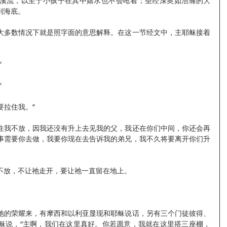
溪流，以至于小孩子在其中嬉水也不会呛着；圣经深奥如浩瀚的大
到海底。
大多数情况下就是照字面的意思解释。在这一节经文中，主耶稣接着
”
”
要拉住我。”
住我不放，因我还没有升上去见我的父，我还在你们中间，你还会再
事需要你去做，我要你现在去告诉我的弟兄，我不久将要离开你们升
不放，不让祂走开，要让祂一直留在地上。
。
祂的荣耀来，有摩西和以利亚显现和耶稣说话，另有三个门徒彼得、
稣说，“主啊，我们在这里真好。你若愿意，我就在这里搭三座棚，