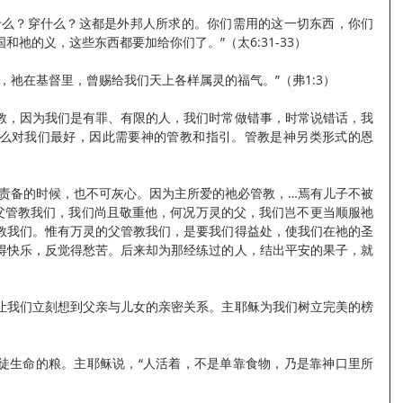
什么？穿什么？这都是外邦人所求的。你们需用的这一切东西，你们
祂的义，这些东西都要加给你们了。”（太6:31-33）
，祂在基督里，曾赐给我们天上各样属灵的福气。”（弗1:3）
教，因为我们是有罪、有限的人，我们时常做错事，时常说错话，我
么对我们最好，因此需要神的管教和指引。管教是神另类形式的恩
祂责备的时候，也不可灰心。因为主所爱的祂必管教，…焉有儿子不被
父管教我们，我们尚且敬重他，何况万灵的父，我们岂不更当顺服祂
教我们。惟有万灵的父管教我们，是要我们得益处，使我们在祂的圣
得快乐，反觉得愁苦。后来却为那经练过的人，结出平安的果子，就
让我们立刻想到父亲与儿女的亲密关系。主耶稣为我们树立完美的榜
徒生命的粮。主耶稣说，“人活着，不是单靠食物，乃是靠神口里所