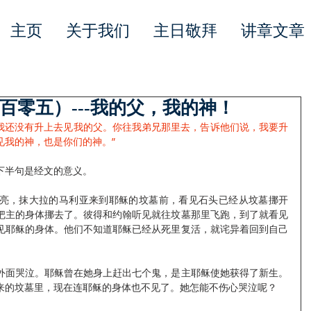
主页
关于我们
主日敬拜
讲章文章
百零五）---我的父，我的神！
我还没有升上去见我的父。你往我弟兄那里去，告诉他们说，我要升
见我的神，也是你们的神。”
下半句是经文的意义。
亮，抹大拉的马利亚来到耶稣的坟墓前，看见石头已经从坟墓挪开
把主的身体挪去了。彼得和约翰听见就往坟墓那里飞跑，到了就看见
见耶稣的身体。他们不知道耶稣已经从死里复活，就诧异着回到自己
外面哭泣。耶稣曾在她身上赶出七个鬼，是主耶稣使她获得了新生。
来的坟墓里，现在连耶稣的身体也不见了。她怎能不伤心哭泣呢？