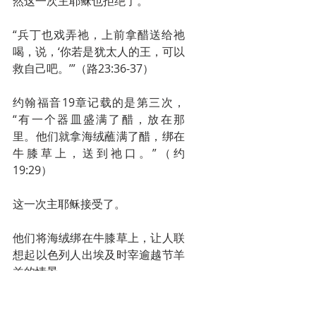
然这一次主耶稣也拒绝了。
“兵丁也戏弄祂，上前拿醋送给祂
喝，说，‘你若是犹太人的王，可以
救自己吧。’”（路23:36-37）
约翰福音19章记载的是第三次，
“有一个器皿盛满了醋，放在那
里。他们就拿海绒蘸满了醋，绑在
牛膝草上，送到祂口。”（约
19:29）
这一次主耶稣接受了。
他们将海绒绑在牛膝草上，让人联
想起以色列人出埃及时宰逾越节羊
羔的情景。
“于是，摩西召了以色列的众长老