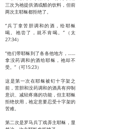
三次为祂提供酒或醋的饮料，但前
两次主耶稣都拒绝了。
“兵丁拿苦胆调和的酒，给耶稣
喝。祂尝了，就不肯喝。”（太
27:34）
“他们带耶稣到了各各他地方，……
拿没药调和的酒给耶稣，祂却不
受。”（可15:23）
这是第一次在耶稣被钉十字架之
前，苦胆和没药调和的酒具有抑制
意识、减轻疼痛的功能，但主耶稣
拒绝饮用，祂定意要忍受十字架的
苦难。
第二次是罗马兵丁戏弄主耶稣，显