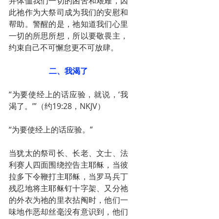
并体恤我们一切的困苦和艰难，因
此祂作为大祭司成为我们的安慰和
帮助。警醒的是，祂知道我们心里
一切的所思所想，所以要敬畏主，
约束自己不可懈怠更不可放肆。
二、我渴了
“为要使经上的话应验，就说，‘我
渴了。’”（约19:28，NKJV）
“为要使经上的话应验。”
当犹太的祭司长、长老、文士、法
利赛人四面围绕控告主耶稣，当彼
拉多下令鞭打主耶稣，当罗马兵丁
残忍地将主耶稣钉十字架、又分祂
的外衣为祂的里衣拈阄时，他们一
味地作恶却丝毫没有意识到，他们