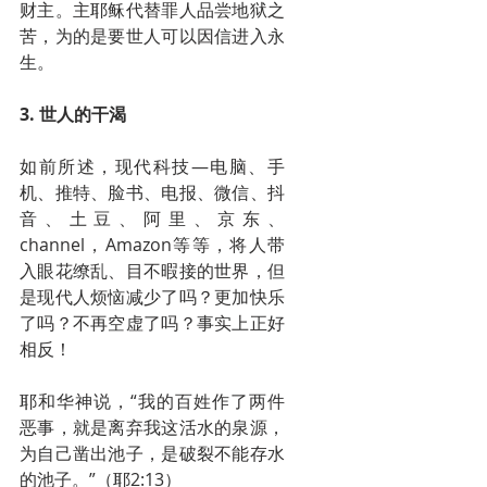
财主。主耶稣代替罪人品尝地狱之
苦，为的是要世人可以因信进入永
生。
3. 世人的干渴
如前所述，现代科技—电脑、手
机、推特、脸书、电报、微信、抖
音、土豆、阿里、京东、
channel，Amazon等等，将人带
入眼花缭乱、目不暇接的世界，但
是现代人烦恼减少了吗？更加快乐
了吗？不再空虚了吗？事实上正好
相反！
耶和华神说，“我的百姓作了两件
恶事，就是离弃我这活水的泉源，
为自己凿出池子，是破裂不能存水
的池子。”（耶2:13）