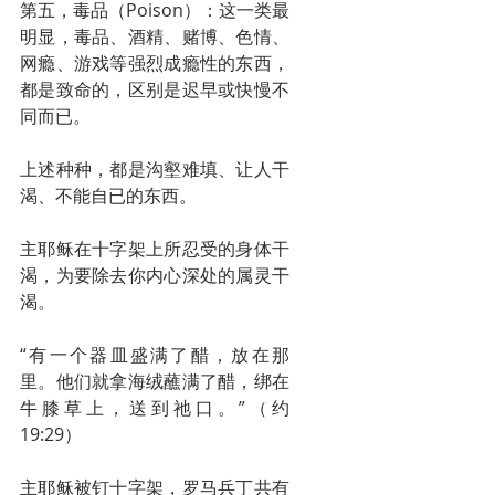
第五，毒品（Poison）：这一类最
明显，毒品、酒精、赌博、色情、
网瘾、游戏等强烈成瘾性的东西，
都是致命的，区别是迟早或快慢不
同而已。 
上述种种，都是沟壑难填、让人干
渴、不能自已的东西。
主耶稣在十字架上所忍受的身体干
渴，为要除去你内心深处的属灵干
渴。
“有一个器皿盛满了醋，放在那
里。他们就拿海绒蘸满了醋，绑在
牛膝草上，送到祂口。”（约
19:29）
主耶稣被钉十字架，罗马兵丁共有