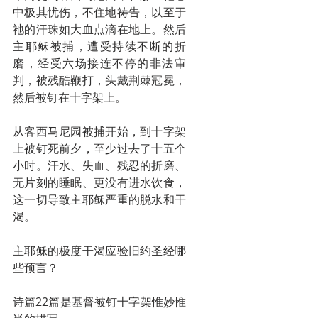
中极其忧伤，不住地祷告，以至于
祂的汗珠如大血点滴在地上。然后
主耶稣被捕，遭受持续不断的折
磨，经受六场接连不停的非法审
判，被残酷鞭打，头戴荆棘冠冕，
然后被钉在十字架上。
从客西马尼园被捕开始，到十字架
上被钉死前夕，至少过去了十五个
小时。汗水、失血、残忍的折磨、
无片刻的睡眠、更没有进水饮食，
这一切导致主耶稣严重的脱水和干
渴。
主耶稣的极度干渴应验旧约圣经哪
些预言？
诗篇22篇是基督被钉十字架惟妙惟