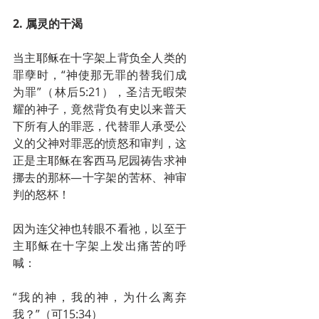
2. 属灵的干渴
当主耶稣在十字架上背负全人类的
罪孽时，“神使那无罪的替我们成
为罪”（林后5:21），圣洁无暇荣
耀的神子，竟然背负有史以来普天
下所有人的罪恶，代替罪人承受公
义的父神对罪恶的愤怒和审判，这
正是主耶稣在客西马尼园祷告求神
挪去的那杯—十字架的苦杯、神审
判的怒杯！
因为连父神也转眼不看祂，以至于
主耶稣在十字架上发出痛苦的呼
喊：
“我的神，我的神，为什么离弃
我？”（可15:34）