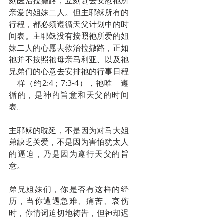
刻医治拉撒路，立刻赶去安慰祂所
亲爱的姐妹二人。但主耶稣所有的
行程，都必须遵循天父计划中的时
间表。主耶稣没有按照祂所爱的姐
妹二人的心愿去救治拉撒路，正如
祂并不按照祂母亲马利亚、以及祂
兄弟们的心意去安排祂的行事日程
一样（约2:4；7:3-4），祂唯一遵
循的，是神的旨意和天父的时间
表。
主耶稣的耽延，不是因为对马大姐
弟缺乏关爱，不是因为害怕犹太人
的逼迫，乃是因为遵行天父的旨
意。
弟兄姐妹们，你是否有这样的经
历，当你遭遇急难、痛苦、哀伤
时，你情词迫切地祷告，但神却迟