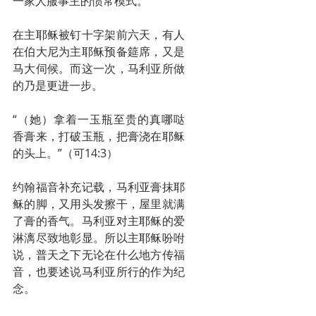
一家人服事主的惯常模式。
在主耶稣被钉十字架前六天，有人
在伯大尼为主耶稣预备筵席，又是
马大伺候。而这一次，马利亚所做
的乃是更进一步。
“（她）拿着一玉瓶至贵的真哪哒
香膏来，打破玉瓶，把膏浇在耶稣
的头上。”（可14:3）
约翰福音补充记载，马利亚膏抹耶
稣的脚，又用头发擦干，屋里就满
了膏的香气。马利亚对主耶稣的爱
淋漓尽致地彰显。所以主耶稣吩咐
说，普天之下无论在什么地方传福
音，也要述说马利亚所行的作为纪
念。