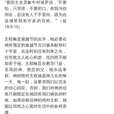
“夜间主在异象中对保罗说，‘不要
怕，只管讲，不要闭口。有我与你
同在，必没有人下手害你。因为在
这城里我有许多的百姓。’”（徒
18:9-10）
主耶稣是逾越节的羔羊，祂必要在
神所预定的逾越节当日被杀献祭钉
十字架，在这时刻没有到来之先，
任凭犹太人处心积虑，也仍然不能
加害于祂。主耶稣旨在教导门徒，
至高的神、慈悲的父，祂永远掌
权。神的绝对主权涵盖神儿女的每
一天、每一刻，这要求我们以完全
的信心回应。否则，我们对神的信
靠只能限定在祂回答我们祷告的时
候。如果你相信神的绝对主权，就
能以坦然之心面对生活中的各样患
难。