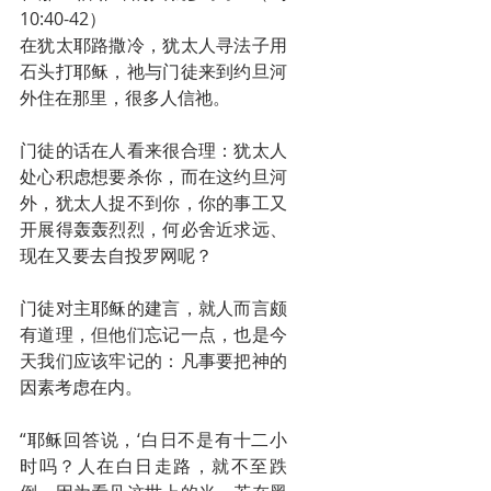
10:40-42）
在犹太耶路撒冷，犹太人寻法子用
石头打耶稣，祂与门徒来到约旦河
外住在那里，很多人信祂。
门徒的话在人看来很合理：犹太人
处心积虑想要杀你，而在这约旦河
外，犹太人捉不到你，你的事工又
开展得轰轰烈烈，何必舍近求远、
现在又要去自投罗网呢？
门徒对主耶稣的建言，就人而言颇
有道理，但他们忘记一点，也是今
天我们应该牢记的：凡事要把神的
因素考虑在内。
“耶稣回答说，‘白日不是有十二小
时吗？人在白日走路，就不至跌