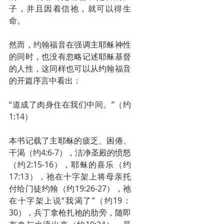
子，并且因着信祂，就可以得生
命。
然而，约翰福音在强调主耶稣神性
的同时，也没有忽略记述耶稣基督
的人性，这同样也可以从约翰福音
的开篇序言中看出：
“道成了肉身住在我们中间。”（约
1:14）
本书记载了主耶稣的疲乏、困倦、
干渴（约4:6-7），洁净圣殿的愤怒
（约2:15-16），耶稣的喜乐（约
17:13），祂在十字架上将母亲托
付给门徒约翰（约19:26-27），祂
在十字架上说“我渴了”（约19：
30），兵丁拿枪扎祂的肋旁，随即