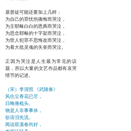
基督徒可能还要加上几样：
为自己的罪忧伤痛悔而哭泣，
为主耶稣白白的恩典而哭泣，
为思念耶稣的十字架而哭泣，
为世人犯罪不思悔改而哭泣，
为着大批灵魂的失丧而哭泣。
正因为哭泣是人生最为常见的议
题，所以大量的文艺作品都有哀哭
情节的记述。
（宋）李清照 《武陵春》
风住尘香花已尽，
日晚倦梳头。
物是人非事事休，
欲语泪先流。
闻说双溪春尚好，