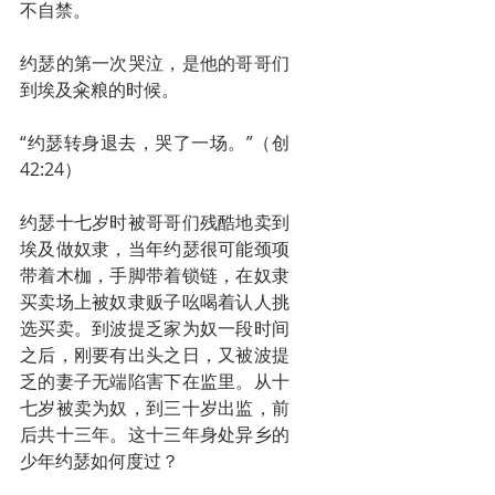
不自禁。
约瑟的第一次哭泣，是他的哥哥们
到埃及籴粮的时候。
“约瑟转身退去，哭了一场。”（创
42:24）
约瑟十七岁时被哥哥们残酷地卖到
埃及做奴隶，当年约瑟很可能颈项
带着木枷，手脚带着锁链，在奴隶
买卖场上被奴隶贩子吆喝着认人挑
选买卖。到波提乏家为奴一段时间
之后，刚要有出头之日，又被波提
乏的妻子无端陷害下在监里。从十
七岁被卖为奴，到三十岁出监，前
后共十三年。这十三年身处异乡的
少年约瑟如何度过？