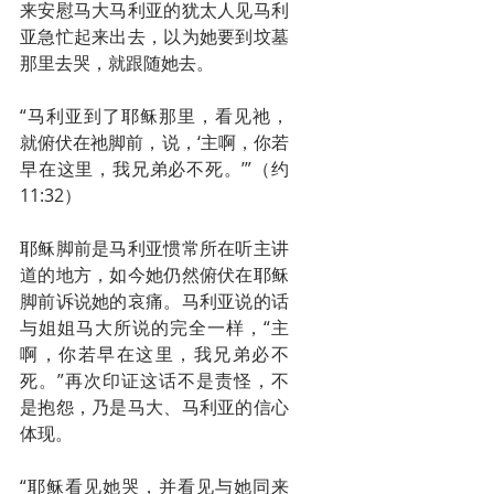
来安慰马大马利亚的犹太人见马利
亚急忙起来出去，以为她要到坟墓
那里去哭，就跟随她去。
“马利亚到了耶稣那里，看见祂，
就俯伏在祂脚前，说，‘主啊，你若
早在这里，我兄弟必不死。’”（约
11:32）
耶稣脚前是马利亚惯常所在听主讲
道的地方，如今她仍然俯伏在耶稣
脚前诉说她的哀痛。马利亚说的话
与姐姐马大所说的完全一样，“主
啊，你若早在这里，我兄弟必不
死。”再次印证这话不是责怪，不
是抱怨，乃是马大、马利亚的信心
体现。
“耶稣看见她哭，并看见与她同来