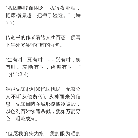
“我因唉哼而困乏。我每夜流泪，
把床榻漂起，把褥子湿透。”（诗
6:6）
传道书的作者看透人生百态，便写
下生死哭笑皆有时的诗句。
“生有时，死有时。……哭有时，笑
有时。哀恸有时，跳舞有时。”
（传1:2-4）
泪眼先知耶利米忧国忧民，无奈众
人不听从他所传讲从神而来的信
息，先知目睹圣城耶路撒冷被毁，
以色列百姓惨遭杀戮，犹如万箭穿
心，泪流成河。
“但愿我的头为水，我的眼为泪的