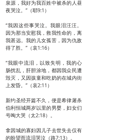
泉源，我好为我百姓中被杀的人昼
夜哭泣。”（耶9:1）
“我因这些事哭泣。我眼泪汪汪。
因为那当安慰我，救我性命的，离
我甚远。我的儿女孤苦，因为仇敌
得了胜。”（哀1:16）
“我眼中流泪，以致失明，我的心
肠扰乱，肝胆涂地，都因我众民遭
毁灭，又因孩童和吃奶的在城内街
上发昏。”（哀2:11） 
新约圣经开篇不久，便是希律屠杀
伯利恒城两岁以里的男婴，妇女们
号啕大哭（太2:18）。
拿因城的寡妇因儿子去世失去仅有
的盼望而流泪哭泣（路7:13）。