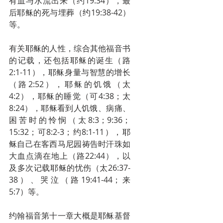
有血与水流出来（约19:34），最
后耶稣的死与埋葬（约19:38-42）
等。
有关耶稣的人性，综合其他福音书
的记载，还包括耶稣的诞生（路
2:1-11），耶稣身量与智慧的增长
（路2:52），耶稣的饥饿（太
4:2），耶稣的睡觉（可4:38；太
8:24），耶稣看到人饥饿、病痛、
困苦时的怜悯（太8:3；9:36；
15:32；可8:2-3；约8:1-11），耶
稣自己在客西马尼园祷告时汗珠如
大血点滴在地上（路22:44），以
及多次记载耶稣的忧伤（太26:37-
38）、哭泣（路19:41-44；来
5:7）等。
约翰福音第十一章大概是耶稣基督