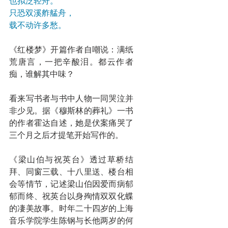
也拟泛轻舟。
只恐双溪舴艋舟，
载不动许多愁。
《红楼梦》开篇作者自嘲说：满纸
荒唐言，一把辛酸泪。都云作者
痴，谁解其中味？
看来写书者与书中人物一同哭泣并
非少见。据《穆斯林的葬礼》一书
的作者霍达自述，她是伏案痛哭了
三个月之后才提笔开始写作的。
《梁山伯与祝英台》透过草桥结
拜、同窗三载、十八里送、楼台相
会等情节，记述梁山伯因爱而病郁
郁而终、祝英台以身殉情双双化蝶
的凄美故事。时年二十四岁的上海
音乐学院学生陈钢与长他两岁的何