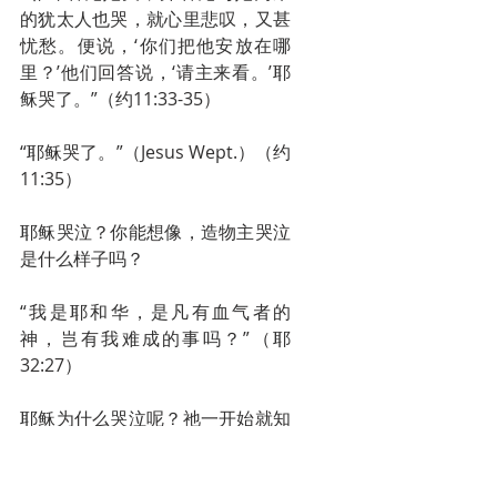
的犹太人也哭，就心里悲叹，又甚
忧愁。便说，‘你们把他安放在哪
里？’他们回答说，‘请主来看。’耶
稣哭了。”（约11:33-35）
“耶稣哭了。”（Jesus Wept.）（约
11:35）
耶稣哭泣？你能想像，造物主哭泣
是什么样子吗？
“我是耶和华，是凡有血气者的
神，岂有我难成的事吗？”（耶
32:27）
耶稣为什么哭泣呢？祂一开始就知
道这一切，祂甚至安排这一切使之
如期发生，因为祂听到拉撒路病了