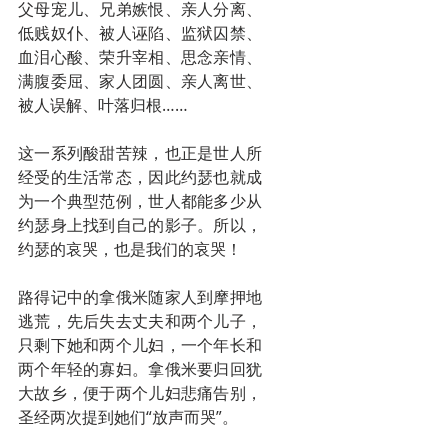
父母宠儿、兄弟嫉恨、亲人分离、
低贱奴仆、被人诬陷、监狱囚禁、
血泪心酸、荣升宰相、思念亲情、
满腹委屈、家人团圆、亲人离世、
被人误解、叶落归根……
这一系列酸甜苦辣，也正是世人所
经受的生活常态，因此约瑟也就成
为一个典型范例，世人都能多少从
约瑟身上找到自己的影子。所以，
约瑟的哀哭，也是我们的哀哭！
路得记中的拿俄米随家人到摩押地
逃荒，先后失去丈夫和两个儿子，
只剩下她和两个儿妇，一个年长和
两个年轻的寡妇。拿俄米要归回犹
大故乡，便于两个儿妇悲痛告别，
圣经两次提到她们“放声而哭”。