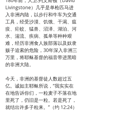
180年前，大卫.列文斯顿（David 
Livingstone）几乎是单枪匹马进
入非洲内陆，以步行和牛车为交通
工具，经受沙漠、饥饿、干渴、瘟
疫、疟蚊、猛兽、沼泽、湖泊、河
水、湍流、疾病、孤单等种种艰
难，经历非洲食人族部落以及奴隶
贩子追索的危险，30年深入非洲三
万里，将耶稣基督的福音带进黑暗
的非洲大陆。
今天，非洲的基督徒人数超过五
亿。诚如主耶稣所说，“我实实在
在地告诉你们，一粒麦子不落在地
里死了，仍旧是一粒。若是死了，
就结出许多子粒来。”（约 12:24）
每一代人都有自己的使命与担当。
无论老中青任何一代的基督徒，都