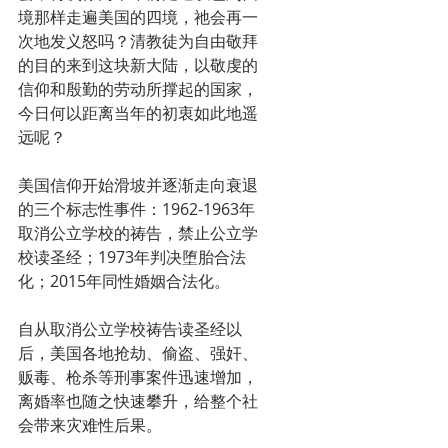
境那样走遍美国的四境，祂会再一
次地发义怒吗？清教徒为自由敬拜
的目的来到这块新大陆，以敬虔的
信仰和殷勤的劳动所撑起的国家，
今日何以距离当年的初衷如此地遥
远呢？
美国信仰开始滑坡并逐渐走向衰退
的三个标志性事件：1962-1963年
取消公立学校的祷告，禁止公立学
校读圣经；1973年判决堕胎合法
化；2015年同性婚姻合法化。
自从取消公立学校祷告读圣经以
后，美国各地抢劫、偷盗、强奸、
贩毒、枪杀等刑事案件迅速增加，
离婚率也随之快速攀升，给整个社
会带来灾难性后果。