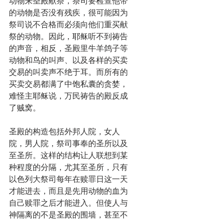
动物来圣殿献祭，祭司要检查他带
的动物是否没有残疾，很可能因为
祭司说不合格而必须向他们重买献
祭的动物。因此，耶稣听不到祷告
的声音，相反，圣殿里牛羊鸽子等
动物和鸟的叫声、以及各样的买卖
交易的叫卖声不绝于耳。而所有的
买卖交易都满了中饱私囊的贪婪，
难怪主耶稣说，万民祷告的殿反成
了贼窝。
圣殿的构造包括外邦人院，女人
院，男人院，祭司事奉的圣所以及
至圣所。这样的结构让人联想到某
种程度的分隔，尤其至圣所，只有
以色列大祭司每年在赎罪日这一天
才能进去，而且是先用动物的血为
自己赎罪之后才能进入。但使人与
神隔离的不是圣殿的围墙，甚至不