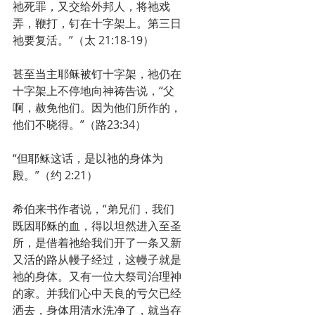
祂死罪，又交给外邦人，将祂戏
弄，鞭打，钉在十字架上。第三日
祂要复活。”（太 21:18-19）
甚至当主耶稣被钉十字架，祂仍在
十字架上不停地向神祷告说，“父
啊，赦免他们。因为他们所作的，
他们不晓得。”（路23:34）
“但耶稣这话，是以祂的身体为
殿。”（约 2:21）
希伯来书作者说，“弟兄们，我们
既因耶稣的血，得以坦然进入至圣
所，是借着祂给我们开了一条又新
又活的路从幔子经过，这幔子就是
祂的身体。又有一位大祭司治理神
的家。并我们心中天良的亏欠已经
洒去，身体用清水洗净了，就当存