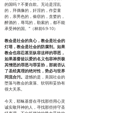
的国吗？不要自欺。无论是淫乱
的，拜偶像的，奸淫的，作娈童
的，亲男色的，偷窃的，贪婪的，
醉酒的，辱骂的，勒索的，都不能
承受神的国。”（林前6:9-10）
教会是社会的良心，教会是社会的
灯塔，教会是社会的防腐剂。如果
教会也容忍甚至纵容这样的罪恶，
如果基督徒以爱的名义包容神所极
其憎恶的罪恶与罪妥协，那就否认
了圣经真理的绝对性，势必与世界
同流合污。
遗憾的是，美国社会的
堕落与教会的衰落、软弱和妥协有
很大关系。
今天，耶稣基督在寻找那些用心灵
诚实敬拜神的人，寻找那些持守圣