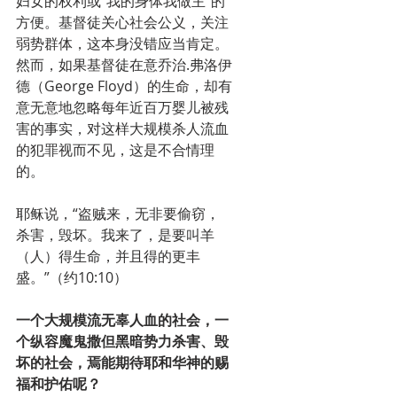
妇女的权利或“我的身体我做主”的
方便。基督徒关心社会公义，关注
弱势群体，这本身没错应当肯定。
然而，如果基督徒在意乔治.弗洛伊
德（George Floyd）的生命，却有
意无意地忽略每年近百万婴儿被残
害的事实，对这样大规模杀人流血
的犯罪视而不见，这是不合情理
的。
耶稣说，“盗贼来，无非要偷窃，
杀害，毁坏。我来了，是要叫羊
（人）得生命，并且得的更丰
盛。”（约10:10）
一个大规模流无辜人血的社会，一
个纵容魔鬼撒但黑暗势力杀害、毁
坏的社会，焉能期待耶和华神的赐
福和护佑呢？