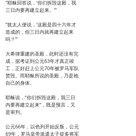
“耶稣回答说，‘你们拆毁这殿，我
三日内要再建立起来。’”
“犹太人便说，‘这殿是四十六年才
造成的，你三日内就再建立起来
吗？’”
大希律重建的圣殿，此时还没有完
成，据考证到公元63年才真正竣
工，正好赶上公元70年被罗马军队
焚毁。而耶稣所说的圣殿，乃是祂
自己的身体。
耶稣说，“你们拆毁这殿，我三日
内要再建立起来”，既是预言，又
是审判。
公元66年，以色列开始反叛，公元
69年，罗马皇帝派遣太子提多将军