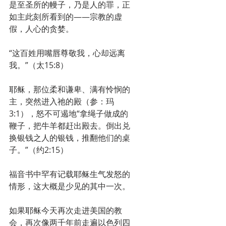
是至圣所的幔子，乃是人的罪，正
如主此刻所看到的——宗教的虚
假，人心的贪婪。
“这百姓用嘴唇尊敬我，心却远离
我。”（太15:8）
耶稣，那位柔和谦卑、满有怜悯的
主，突然进入祂的殿（参：玛 
3:1），怒不可遏地“拿绳子做成的
鞭子，把牛羊都赶出殿去。倒出兑
换银钱之人的银钱，推翻他们的桌
子。”（约2:15）
福音书中罕有记载耶稣生气发怒的
情形，这大概是少见的其中一次。
如果耶稣今天再次走进美国的教
会，再次像两千年前走遍以色列四