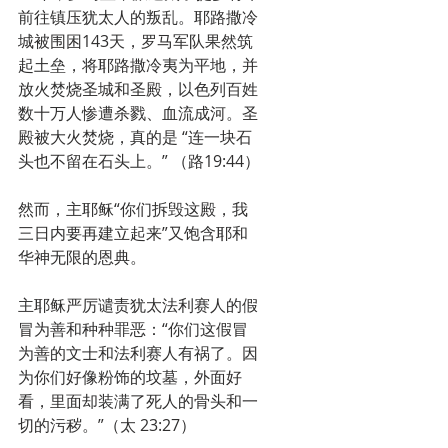
前往镇压犹太人的叛乱。耶路撒冷
城被围困143天，罗马军队果然筑
起土垒，将耶路撒冷夷为平地，并
放火焚烧圣城和圣殿，以色列百姓
数十万人惨遭杀戮、血流成河。圣
殿被大火焚烧，真的是 “连一块石
头也不留在石头上。” （路19:44）
然而，主耶稣“你们拆毁这殿，我
三日内要再建立起来”又饱含耶和
华神无限的恩典。
主耶稣严厉谴责犹太法利赛人的假
冒为善和种种罪恶：“你们这假冒
为善的文士和法利赛人有祸了。因
为你们好像粉饰的坟墓，外面好
看，里面却装满了死人的骨头和一
切的污秽。”（太 23:27）