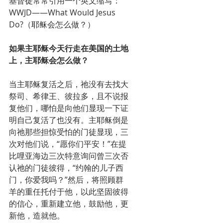
基督徒常常引用一个英文缩写：
WWJD——What Would Jesus 
Do?（耶稣会怎么做？）
如果主耶稣今天行走在美国的土地
上，主耶稣会怎么做？
当主耶稣复活之后，祂没有去找大
祭司、希律王、彼拉多，且不说报
复他们，哪怕是向他们显现一下证
明自己复活了也没有。主耶稣倒是
向祂那些担惊受怕的门徒显现，三
次对他们说，“愿你们平安！”在提
比哩亚海边三次特意询问曾三次否
认祂的门徒彼得，“约翰的儿子西
门，你爱我吗？”然后，将照顾群
羊的重任托付于他，以此坚固彼得
的信心，重新建立他，鼓励他，更
新他，造就他。