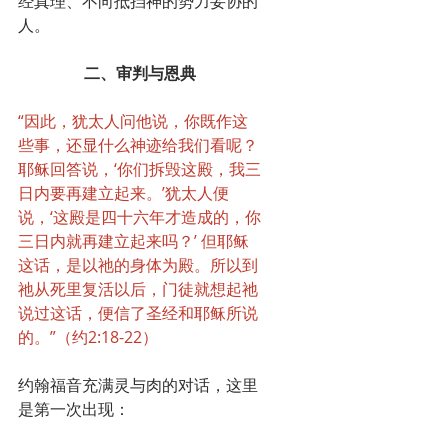
经真理、不向抵挡神的势力妥协的
人。
二、审判与恩典
“因此，犹太人问他说，你既作这
些事，还显什么神迹给我们看呢？
耶稣回答说，‘你们拆毁这殿，我三
日内要再建立起来。’犹太人便
说，‘这殿是四十六年才造成的，你
三日内就再建立起来吗？’ 但耶稣
这话，是以祂的身体为殿。所以到
祂从死里复活以后，门徒就想起祂
说过这话，便信了圣经和耶稣所说
的。”（约2:18-22）
约翰福音充满灵与肉的对话，这里
是第一次出现：