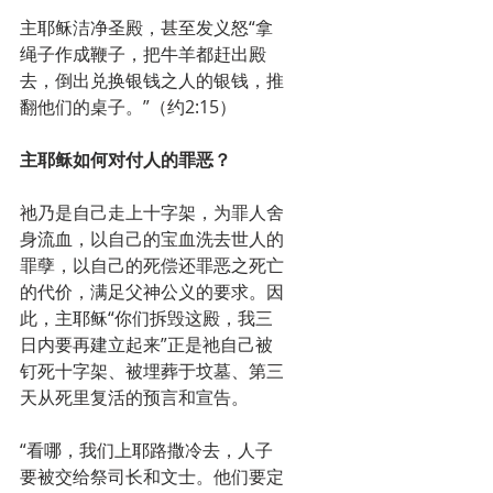
主耶稣洁净圣殿，甚至发义怒“拿
绳子作成鞭子，把牛羊都赶出殿
去，倒出兑换银钱之人的银钱，推
翻他们的桌子。”（约2:15）
主耶稣如何对付人的罪恶？
祂乃是自己走上十字架，为罪人舍
身流血，以自己的宝血洗去世人的
罪孽，以自己的死偿还罪恶之死亡
的代价，满足父神公义的要求。因
此，主耶稣“你们拆毁这殿，我三
日内要再建立起来”正是祂自己被
钉死十字架、被埋葬于坟墓、第三
天从死里复活的预言和宣告。
“看哪，我们上耶路撒冷去，人子
要被交给祭司长和文士。他们要定