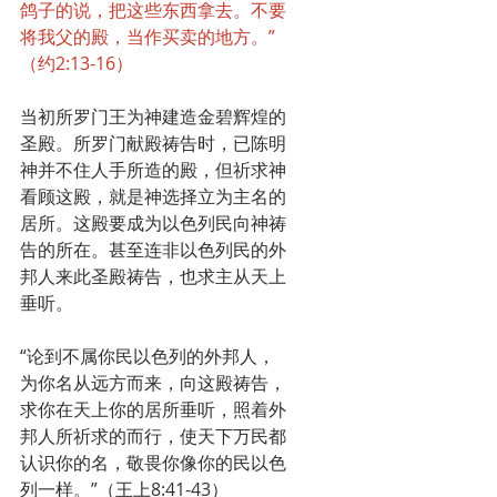
鸽子的说，把这些东西拿去。不要
将我父的殿，当作买卖的地方。”
（约2:13-16）
当初所罗门王为神建造金碧辉煌的
圣殿。所罗门献殿祷告时，已陈明
神并不住人手所造的殿，但祈求神
看顾这殿，就是神选择立为主名的
居所。这殿要成为以色列民向神祷
告的所在。甚至连非以色列民的外
邦人来此圣殿祷告，也求主从天上
垂听。
“论到不属你民以色列的外邦人，
为你名从远方而来，向这殿祷告，
求你在天上你的居所垂听，照着外
邦人所祈求的而行，使天下万民都
认识你的名，敬畏你像你的民以色
列一样。”（王上8:41-43）