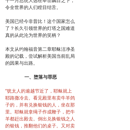
十一月总统大选在举世瞩目之下，
令全世界的人们瞠目结舌。
美国已经今非昔比！这个国家怎么
了？长久引领世界的灯塔之国难道
真的从此沦为世界的笑柄？
本文从约翰福音第二章耶稣洁净圣
殿的记载，尝试解析美国当前乱局
的因果与出路。
一、堕落与罪恶
“犹太人的逾越节近了，耶稣就上
耶路撒冷去。看见殿里有卖牛羊鸽
子的，并有兑换银钱的人，坐在那
里。耶稣就拿绳子作成鞭子，把牛
羊都赶出殿去。倒出兑换银钱之人
的银钱，推翻他们的桌子。又对卖