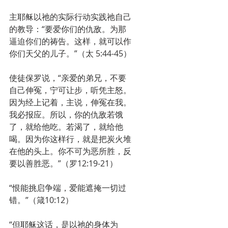
主耶稣以祂的实际行动实践祂自己
的教导：“要爱你们的仇敌。为那
逼迫你们的祷告。这样，就可以作
你们天父的儿子。”（太 5:44-45）
使徒保罗说，“亲爱的弟兄，不要
自己伸冤，宁可让步，听凭主怒。
因为经上记着，主说，伸冤在我。
我必报应。所以，你的仇敌若饿
了，就给他吃。若渴了，就给他
喝。因为你这样行，就是把炭火堆
在他的头上。你不可为恶所胜，反
要以善胜恶。”（罗12:19-21）
“恨能挑启争端，爱能遮掩一切过
错。”（箴10:12）
“但耶稣这话，是以祂的身体为