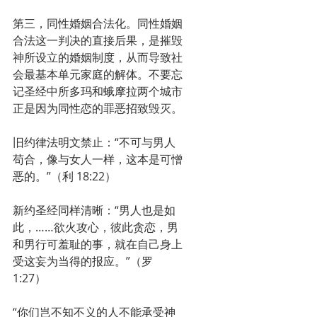
第三，同性婚姻合法化。同性婚姻
合法这一判决的直接后果，是摧毁
神所设立的婚姻制度，从而导致社
会最基本单元家庭的解体。不要忘
记圣经中所多玛和蛾摩拉两个城市
正是因为同性恋的罪恶招致毁灭。
旧约律法明文禁止：“不可与男人
苟合，像与女人一样，这本是可憎
恶的。”（利 18:22）
新约圣经同样清晰：“男人也是如
此，……欲火攻心，彼此贪恋，男
和男行可羞耻的事，就在自己身上
受这妄为当得的报应。”（罗 
1:27）
“你们岂不知不义的人不能承受神