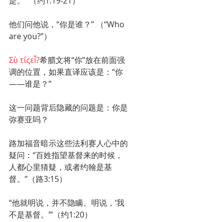
是。’”（约1:19-21）
他们问他说，“你是谁？” （“Who 
are you?”）
Σὺ τίςεἶ?
希腊文将“你”放在前面强
调的位置，如果直译应该是：“你
——谁是？”
这一问题背后隐藏的问题是：你是
弥赛亚吗？
路加福音暗示这些法利赛人心中的
疑问：“百姓指望基督来的时候，
人都心里猜疑，或者约翰是基
督。”（路3:15）
“他就明说，并不隐瞒。明说，‘我
不是基督。’”（约1:20）