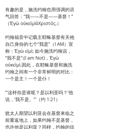
有趣的是，施洗约翰也用强调的语
气回答：“我——不是——基督！” 
（Ἐγὼ οὐκεἰμὶὁΧριστός.）
约翰福音中记载主耶稣基督有关祂
自己身份的七个“我是”（I AM）宣
称：Ἐγὼ εἰμὶ; 如今施洗约翰说，
“我不是”:(I am Not)，Ἐγὼ 
οὐκεἰμὶ.因此，在耶稣基督和施洗
约翰之间有一个非常鲜明的对比：
一个是主！一个是仆！
“‘这样你是谁呢？是以利亚吗？’他
说，‘我不是。’”（约 1:21）
犹太人期望以利亚会在基督来临之
前重返地上，如果约翰不是基督，
也许他是以利亚？同样，约翰的信