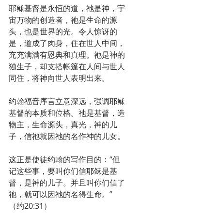
耶稣基督是永恒的道，祂是神，宇
宙万物的创造者，祂是生命的源
头，也是世界的光。令人惊讶的
是，道成了肉身，住在世人中间，
充充满满有恩典和真理。祂是神的
独生子，却支搭帐篷在人间与世人
同住，将神向世人表明出来。
约翰福音序言立意深远，强调耶稣
基督的本质和位格。祂是基督，造
物主，生命源头，真光，神的儿
子，信祂就因祂的名作神的儿女。
这正是使徒约翰的写作目的：“但
记这些事，要叫你们信耶稣是基
督，是神的儿子。并且叫你们信了
祂，就可以因祂的名得生命。”
（约20:31）