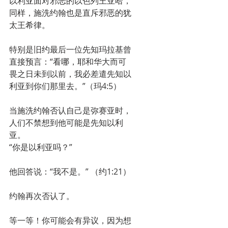
以利亚面对邪恶的以色列王亚哈，
同样，施洗约翰也是直斥邪恶的犹
太王希律。
特别是旧约最后一位先知玛拉基曾
直接预言：“看哪，耶和华大而可
畏之日未到以前，我必差遣先知以
利亚到你们那里去。”（玛4:5）
当施洗约翰否认自己是弥赛亚时，
人们不禁想到他可能是先知以利
亚。
“你是以利亚吗？”
他回答说：“我不是。” （约1:21）
约翰再次否认了。
等一等！你可能会有异议，因为想