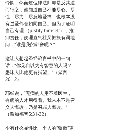
怜悯，然而这位律法师却是反其道
而行之，他知道自己不能尽心、尽
性、尽力、尽意地爱神，也根本没
有过爱邻舍如同自己。但为了证明
自己有理 （justify himself），推
卸责任，便理直气壮又振振有词地
问，“谁是我的邻舍呢？”
这让人想起圣经箴言书中的一句
话：“你见自以为有智慧的人吗？
愚昧人比他更有指望。”（箴言
26:12）
耶稣说，“无病的人用不着医生，
有病的人才用得着。我来本不是召
义人悔改，乃是召罪人悔改。”
（路加福音5:31-32）
少有什么品性比一个人的“骄傲”更