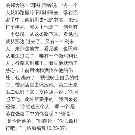
的邻舍呢？”耶稣 回答说，“有一个
人从耶路撒冷下耶利哥去，落在强
盗手中，他们剥去他的衣裳，把他
打个半死，就丢下他走了。偶然有
一个祭司，从这条路下来。看见他
就从那边 过去了。又有一个利未
人，来到这地方，看见他，也照样
从那边过去了。唯有一个撒玛利亚
人，行路来到那里。看见他就动了
慈心，上前用油和酒倒在他的伤
处，包 裹好了，扶他骑上自己的牲
口，带到店里去照应他。第二天拿
出二钱银子来，交给店主说，‘你且
照应他。此外所费用的，我回来必
还你。’你想这三个人，哪一个 是
落在强盗手中的邻舍呢？”他说：
“是怜悯他的。”耶稣说：“你去照样
行吧。”（路加福音10:25-37）