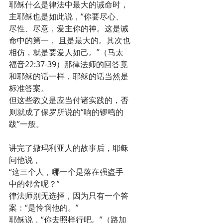
耶稣什么是律法中最大的诫命时，
主耶稣也是如此说，“你要尽心、
尽性、尽意，爱主你的神。这是诫
命中的第一， 且是最大的。其次也
相仿，就是要爱人如己。”（马太
福音22:37-39）那律法师的回答竟
和耶稣的话一样，耶稣的话当然是
标准答案。
但这些教义是应当付诸实践的，否
则就成了保罗所说的“响的锣鸣的
跋”一般。
讲完了撒玛利亚人的故事后，耶稣
问他说，
“这三个人，哪一个是落在强盗手
中的邻舍呢？”
律法师别无选择，因为只有一个答
案：“是怜悯他的。”
耶稣说，“你去照样行吧。”（路加