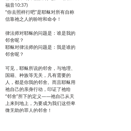
福音10:37)
“你去照样行吧”是耶稣对所有自称
信靠祂之人的吩咐和命令！
律法师对耶稣的问题是：谁是我的
邻舍呢？
耶稣对律法师的问题是：我是谁的
邻舍呢？
可见，耶稣所说的邻舍，与地理、
国籍、种族等无关，凡有需要的
人，都是你我的邻舍。而且耶稣用
祂自己的亲身行动，印证了祂给
“邻舍”所下的定义——祂自己从天
上来到地上，为要成为我们这些卑
微无助的罪人的邻舍！
七、公义与怜悯