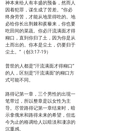
神本来给人有丰盛的预备，然而人
因着犯罪，谋生成了苦差。“你必
终身劳苦，才能从地里得吃的。地
必给你长出荆棘和蒺藜来，你也要
吃田间的菜蔬。你必汗流满面才得
糊口，直到你归了土，因为你是从
土而出的。你本是尘土，仍要归于
尘土。”（创3:17-19）
普世的人都是“汗流满面才得糊口”
的人，区别是“汗流满面”的糊口方
式可能不同。
路得记第一章，三个男性的出现一
笔带过，所以整章是以女性为主
导。尽管路得记第一章结束时，暗
示拿俄米和路得未来的希望，但迄
今为止的格调给人以暗淡和凄凉的
沉重感。