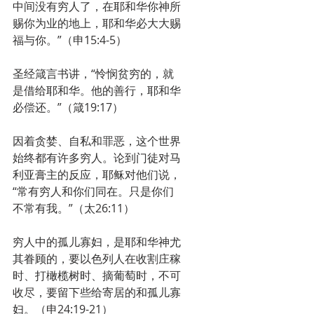
中间没有穷人了，在耶和华你神所
赐你为业的地上，耶和华必大大赐
福与你。”（申15:4-5）
圣经箴言书讲，“怜悯贫穷的，就
是借给耶和华。他的善行，耶和华
必偿还。”（箴19:17）
因着贪婪、自私和罪恶，这个世界
始终都有许多穷人。论到门徒对马
利亚膏主的反应，耶稣对他们说，
“常有穷人和你们同在。只是你们
不常有我。”（太26:11）
穷人中的孤儿寡妇，是耶和华神尤
其眷顾的，要以色列人在收割庄稼
时、打橄榄树时、摘葡萄时，不可
收尽，要留下些给寄居的和孤儿寡
妇。（申24:19-21）