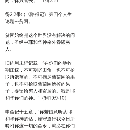
阿，你只管去。’”（得2:2）
得2:2带出《路得记》第四个人生
论题---贫困。
贫困始终是这个世界没有解决的问
题，圣经中耶和华神格外眷顾穷
人。
旧约利未记记载，“在你们的地收
割庄稼，不可割尽田角，也不可拾
取所遗落的。不可摘尽葡萄园的果
子，也不可拾取葡萄园所掉的果
子，要留给穷人和寄居的。我是耶
和华你们的神。”（利19:9-10）
申命记十五章，“你若留意听从耶
和华你神的话，谨守遵行我今日所
吩咐你这一切的命令，就必在你们