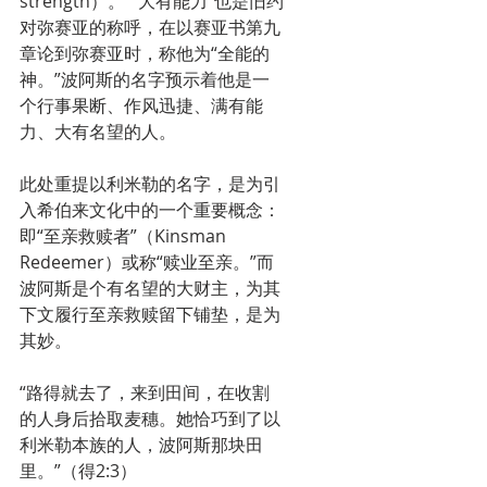
strength）。”“大有能力”也是旧约
对弥赛亚的称呼，在以赛亚书第九
章论到弥赛亚时，称他为“全能的
神。”波阿斯的名字预示着他是一
个行事果断、作风迅捷、满有能
力、大有名望的人。
此处重提以利米勒的名字，是为引
入希伯来文化中的一个重要概念：
即“至亲救赎者”（Kinsman 
Redeemer）或称“赎业至亲。”而
波阿斯是个有名望的大财主，为其
下文履行至亲救赎留下铺垫，是为
其妙。
“路得就去了，来到田间，在收割
的人身后拾取麦穗。她恰巧到了以
利米勒本族的人，波阿斯那块田
里。”（得2:3）