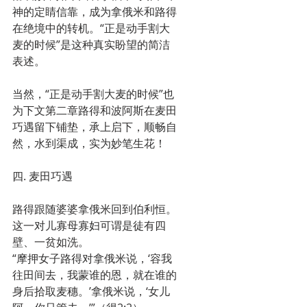
神的定睛信靠，成为拿俄米和路得
在绝境中的转机。“正是动手割大
麦的时候”是这种真实盼望的简洁
表述。
当然，“正是动手割大麦的时候”也
为下文第二章路得和波阿斯在麦田
巧遇留下铺垫，承上启下，顺畅自
然，水到渠成，实为妙笔生花！
四. 麦田巧遇
路得跟随婆婆拿俄米回到伯利恒。
这一对儿寡母寡妇可谓是徒有四
壁、一贫如洗。
“摩押女子路得对拿俄米说，‘容我
往田间去，我蒙谁的恩，就在谁的
身后拾取麦穗。’拿俄米说，‘女儿