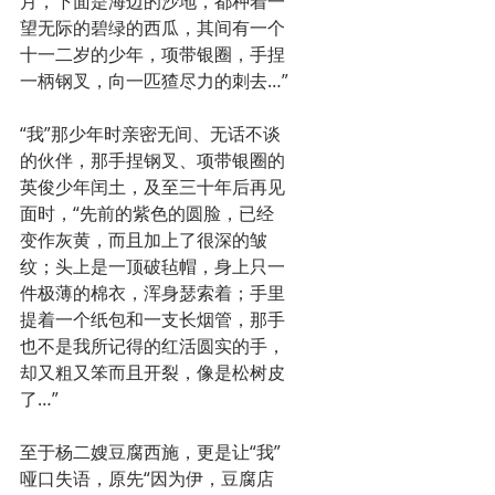
月，下面是海边的沙地，都种着一
望无际的碧绿的西瓜，其间有一个
十一二岁的少年，项带银圈，手捏
一柄钢叉，向一匹猹尽力的刺去…”
“我”那少年时亲密无间、无话不谈
的伙伴，那手捏钢叉、项带银圈的
英俊少年闰土，及至三十年后再见
面时，“先前的紫色的圆脸，已经
变作灰黄，而且加上了很深的皱
纹；头上是一顶破毡帽，身上只一
件极薄的棉衣，浑身瑟索着；手里
提着一个纸包和一支长烟管，那手
也不是我所记得的红活圆实的手，
却又粗又笨而且开裂，像是松树皮
了…”
至于杨二嫂豆腐西施，更是让“我”
哑口失语，原先“因为伊，豆腐店