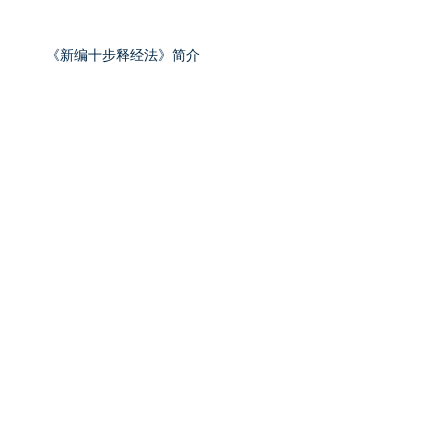
《新编十步释经法》简介
希伯来书系列信息（十六）——坚固牢靠的
灵魂之锚
希伯来书系列信息（十五）——坚持到底的
指望
希伯来书系列信息（十四）——警告离弃真
道的危险