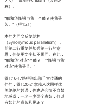
为K），故称作Chiasm （反向对
称）。
“耶和华降祸与我，全能者使我受
苦。”（得1:21）
本句为同义反复结构 
（Synonymous parallelism），
即第二行重复并加强第一行的意
思，但使用文字却不累同。在此，
“耶和华”对应“全能者，”“降祸与我”
对应“使我受苦。”
得1:16-17路得说出那千古传诵的
佳句，得1:20-21拿俄米这同样优
美绝伦的妙语，你也许会情不自禁
地感叹，一老一少两个寡妇，何以
有如此的睿智和见识？