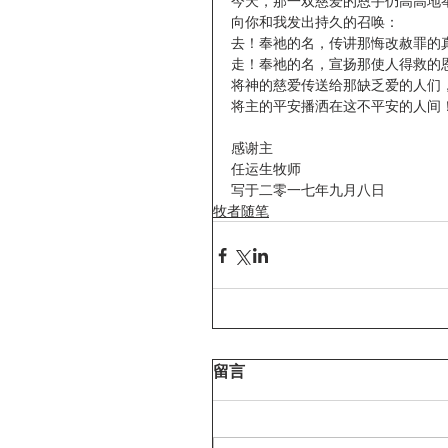
今天，那一双慈爱的恩手仍高高地
向你和我发出持久的召唤：
去！奉祂的名，传讲那悔改赦罪的
走！奉祂的名，宣扬那使人得救的
将神的慈爱传送给那缺乏爱的人们
将主的平安播洒在这不平安的人间
感谢主
任运生牧师
写于二零一七年九月八日
牧者随笔
留言