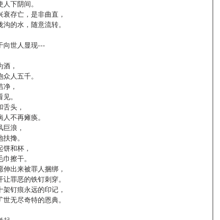
使人下阴间。
兴衰存亡，是非曲直，
陇沟的水，随意流转。
向世人显现---
为酒，
饱众人五千。
洁净，
看见。
和舌头，
病人不再瘫痪。
风巨浪，
地扶搀。
起饼和杯，
毛巾擦干。
愿伸出来被罪人捆绑，
开让罪恶的铁钉刺穿。
十架钉痕永远的印记，
旷世无尽奇特的恩典。