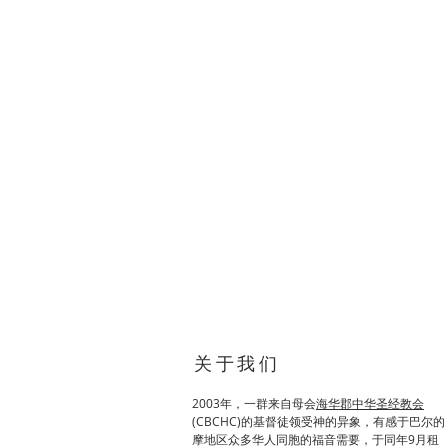
关于我们
2003年，一群来自母会
海华郡中华圣经教会
(
CBCHC)的基督徒领受神的异象，有感于巴尔的
摩地区众多华人同胞的福音需要，于同年9月租