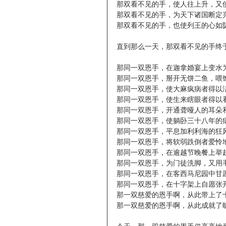
那双看不见的手，使人往上升，又
那双看不见的手，为天下诸国断定
那双看不见的手，也使列王的心如
直到那么一天，那双看不见的手终于
那同一双恩手，在迦拿婚宴上变水
那同一双恩手，掰开无饼二鱼，喂
那同一双恩手，使大麻疯病者得以
那同一双恩手，使生来瞎眼者得以
那同一双恩手，开通聋哑人的耳朵
那同一双恩手，使躺卧三十八年的
那同一双恩手，平息加利利海的狂
那同一双恩手，将软弱跌倒者爱怜
那同一双恩手，在逾越节晚餐上举
那同一双恩手，为门徒洗脚，又用
那同一双恩手，在客西马尼园中甘
那同一双恩手，在十字架上自愿张
那一双慈爱的恩手啊，从此带上了
那一双慈爱的恩手啊，从此成就了