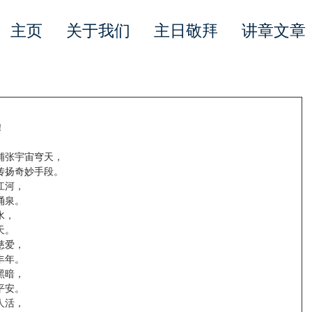
主页
关于我们
主日敬拜
讲章文章
！
铺张宇宙穹天，
传扬奇妙手段。
江河，
涌泉。
水，
天。
慈爱，
丰年。
黑暗，
平安。
人活，