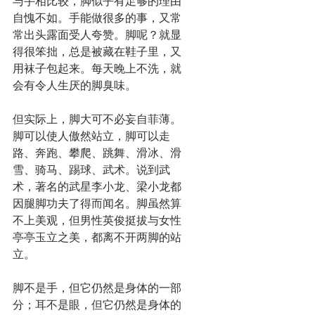
与手相比较，脚似乎有足够的理由
自愧不如。手能做很多的事，又常
常出头露面受人夸赞。脚呢？就显
得很笨拙，总是被藏在鞋子里，又
用袜子包起来。每天晚上不洗，就
会有令人生厌的脚臭味。
但实际上，脚大可不必妄自菲薄。
脚可以使人傲然站立，脚可以走
路、奔跑、攀爬、跳舞、滑冰、滑
雪、骑马、踢球、武术。说到武
术，著名的武星李小龙、梁小龙都
因腿脚功夫了得而闻名。脚虽然算
不上美观，但男性英俊挺拔与女性
亭亭玉立之美，都离不开两脚的站
立。
脚不是手，但它仍然是身体的一部
分；耳不是眼，但它仍然是身体的