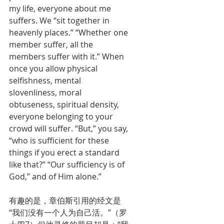
my life, everyone about me 
suffers. We “sit together in 
heavenly places.” “Whether one 
member suffer, all the 
members suffer with it.” When 
once you allow physical 
selfishness, mental 
slovenliness, moral 
obtuseness, spiritual density, 
everyone belonging to your 
crowd will suffer. “But,” you say, 
“who is sufficient for these 
things if you erect a standard 
like that?” “Our sufficiency is of 
God,” and of Him alone.”
有趣的是，章伯斯引用的经文是
“我们没有一个人为自己活。”（罗