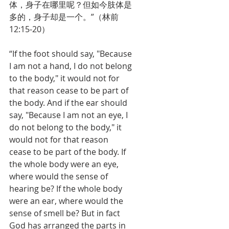
体，身子在哪里呢？但如今肢体是
多的，身子却是一个。”（林前
12:15-20）
“If the foot should say, "Because 
I am not a hand, I do not belong 
to the body," it would not for 
that reason cease to be part of 
the body. And if the ear should 
say, "Because I am not an eye, I 
do not belong to the body," it 
would not for that reason 
cease to be part of the body. If 
the whole body were an eye, 
where would the sense of 
hearing be? If the whole body 
were an ear, where would the 
sense of smell be? But in fact 
God has arranged the parts in 