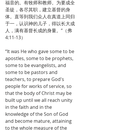
福音的。有牧师和教师。为要成全
圣徒，各尽其职，建立基督的身
体。直等到我们众人在真道上同归
于一，认识神的儿子，得以长大成
人，满有基督长成的身量。”（弗
4:11-13）
“It was He who gave some to be 
apostles, some to be prophets, 
some to be evangelists, and 
some to be pastors and 
teachers, to prepare God's 
people for works of service, so 
that the body of Christ may be 
built up until we all reach unity 
in the faith and in the 
knowledge of the Son of God 
and become mature, attaining 
to the whole measure of the 