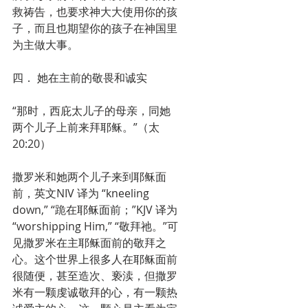
救祷告，也要求神大大使用你的孩
子，而且也期望你的孩子在神国里
为主做大事。
四． 她在主前的敬畏和诚实
“那时，西庇太儿子的母亲，同她
两个儿子上前来拜耶稣。”（太
20:20）
撒罗米和她两个儿子来到耶稣面
前，英文NIV 译为 “kneeling 
down,” “跪在耶稣面前；”KJV 译为 
“worshipping Him,” “敬拜祂。”可
见撒罗米在主耶稣面前的敬拜之
心。这个世界上很多人在耶稣面前
很随便，甚至造次、亵渎，但撒罗
米有一颗虔诚敬拜的心，有一颗热