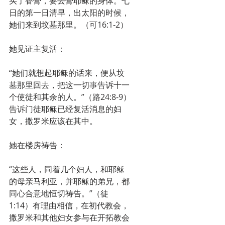
买了香膏，要去膏耶稣的身体。七
日的第一日清早，出太阳的时候，
她们来到坟墓那里。（可16:1-2）
她见证主复活：
“她们就想起耶稣的话来，便从坟
墓那里回去，把这一切事告诉十一
个使徒和其余的人。”（路24:8-9）
告诉门徒耶稣已经复活消息的妇
女，撒罗米应该在其中。
她在楼房祷告：
“这些人，同着几个妇人，和耶稣
的母亲马利亚，并耶稣的弟兄，都
同心合意地恒切祷告。”（徒
1:14）有理由相信，在初代教会，
撒罗米和其他妇女参与在开拓教会