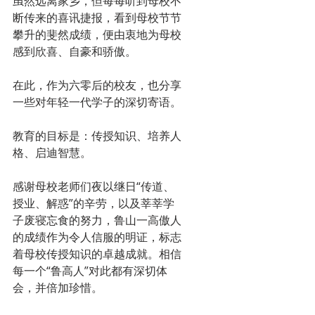
虽然远离家乡，但每每听到母校不
断传来的喜讯捷报，看到母校节节
攀升的斐然成绩，便由衷地为母校
感到欣喜、自豪和骄傲。
在此，作为六零后的校友，也分享
一些对年轻一代学子的深切寄语。
教育的目标是：传授知识、培养人
格、启迪智慧。
感谢母校老师们夜以继日“传道、
授业、解惑”的辛劳，以及莘莘学
子废寝忘食的努力，鲁山一高傲人
的成绩作为令人信服的明证，标志
着母校传授知识的卓越成就。相信
每一个“鲁高人”对此都有深切体
会，并倍加珍惜。