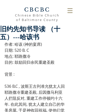
CBCBC
Chinese Bible Church
of Baltimore County
旧约先知书导读 （十
五）---哈该书
作者: 哈该 (神的宴席)
日期: 520 B. C
地点: 耶路撒冷
目的: 鼓励回归余民重建圣殿
背景 :
536 B.C , 波斯王古列准允犹太人回
耶路撒冷重建圣殿, 后因撒马利亚
人拦阻反对, 重建工作停顿约十六
年. 在此其间, 犹太人建立自己的华
美房屋, 于是神收回祝福, 使他们觉