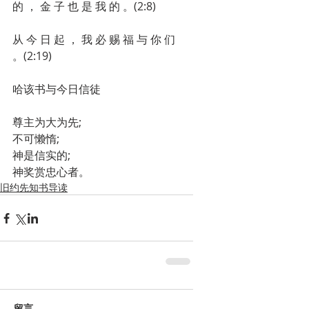
的 ， 金 子 也 是 我 的 。(2:8)
从 今 日 起 ， 我 必 赐 福 与 你 们 
。(2:19)
哈该书与今日信徒
尊主为大为先;
不可懒惰;
神是信实的;
神奖赏忠心者。
旧约先知书导读
留言