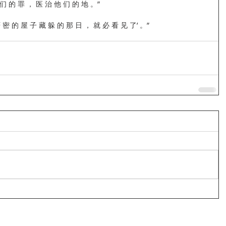
们 的 罪 ， 医 治 他 们 的 地 。”
严 密 的 屋 子 藏 躲 的 那 日 ， 就 必 看 见 了’ 。”