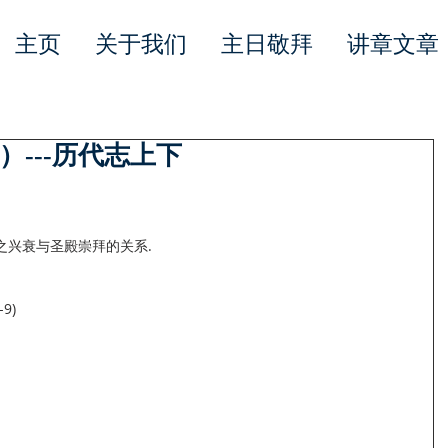
主页
关于我们
主日敬拜
讲章文章
---历代志上下
史之兴衰与圣殿崇拜的关系.
)  