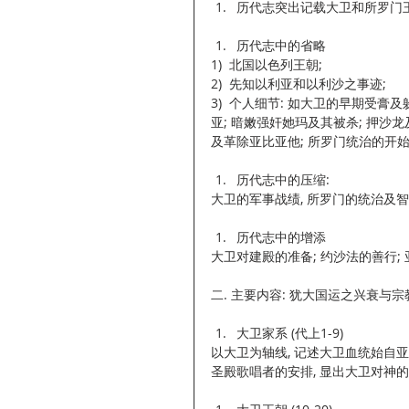
历代志突出记载大卫和所罗门王
历代志中的省略 
1)  北国以色列王朝;
2)  先知以利亚和以利沙之事迹;
3)  个人细节: 如大卫的早期受
亚; 暗嫩强奸她玛及其被杀; 押沙龙
及革除亚比亚他; 所罗门统治的开始
历代志中的压缩: 
大卫的军事战绩, 所罗门的统治及智
历代志中的增添 
大卫对建殿的准备; 约沙法的善行;
二. 主要内容: 犹大国运之兴衰与宗
大卫家系 (代上1-9) 
以大卫为轴线, 记述大卫血统始自亚当
圣殿歌唱者的安排, 显出大卫对神的