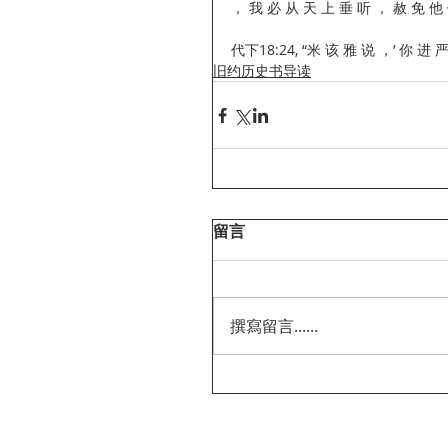
， 我 必 从 天 上 垂 听 ， 赦 免 他 
代下18:24, “米 该 雅 说 ，’ 你 进 
旧约历史书导读
留言
撰寫留言......