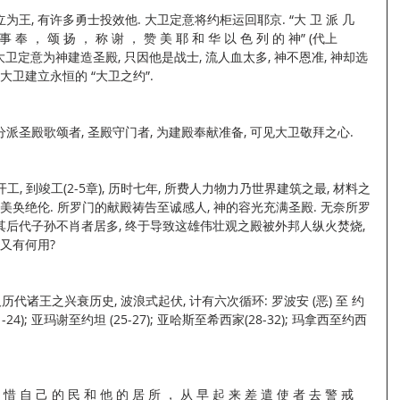
, 有许多勇士投效他. 大卫定意将约柜运回耶京. “大 卫 派 几 
事 奉 ， 颂 扬 ， 称 谢 ， 赞 美 耶 和 华 以 色 列 的 神” (代上
, 大卫定意为神建造圣殿, 只因他是战士, 流人血太多, 神不恩准, 神却选
大卫建立永恒的 “大卫之约”.
 
分派圣殿歌颂者, 圣殿守门者, 为建殿奉献准备, 可见大卫敬拜之心.
工, 到竣工(2-5章), 历时七年, 所费人力物力乃世界建筑之最, 材料之
皆尽美奂绝伦. 所罗门的献殿祷告至诚感人, 神的容光充满圣殿. 无奈所罗
上其后代子孙不肖者居多, 终于导致这雄伟壮观之殿被外邦人纵火焚烧, 
又有何用?
代诸王之兴衰历史, 波浪式起伏, 计有六次循环: 罗波安 (恶) 至 约
21-24); 亚玛谢至约坦 (25-27); 亚哈斯至希西家(28-32); 玛拿西至约西
 惜 自 己 的 民 和 他 的 居 所 ， 从 早 起 来 差 遣 使 者 去 警 戒 