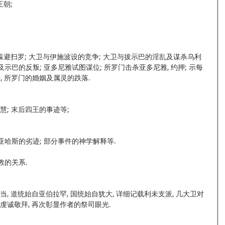
朝; 
膏及躲避扫罗; 大卫与伊施波设的竞争; 大卫与拔示巴的淫乱及谋杀乌利
及示巴的反叛; 亚多尼雅试图谋位; 所罗门击杀亚多尼雅, 约押; 示每
, 所罗门的婚姻及属灵的跌落.
慧; 末后四王的事迹等;
 亚哈斯的劣迹; 部分事件的神学解释等.
教的关系.
, 道统始自亚伯拉罕, 国统始自犹大, 详细记载利未支派, 几大卫对
虔诚敬拜, 再次彰显作者的祭司眼光.