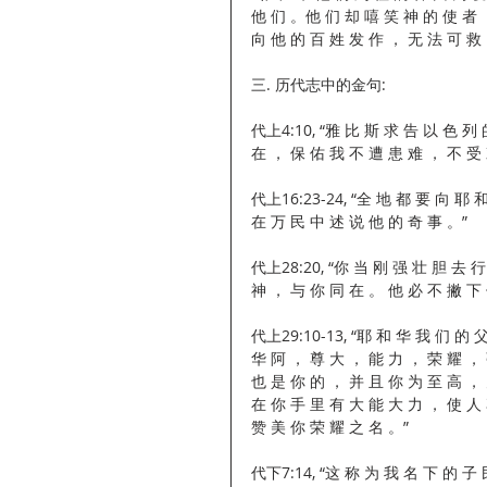
他 们 。他 们 却 嘻 笑 神 的 使 者 
向 他 的 百 姓 发 作 ， 无 法 可 救 。
三. 历代志中的金句:
代上4:10, “雅 比 斯 求 告 以 色 列
在 ， 保 佑 我 不 遭 患 难 ， 不 受 
代上16:23-24, “全 地 都 要 向 耶 
在 万 民 中 述 说 他 的 奇 事 。”
代上28:20, “你 当 刚 强 壮 胆 去 
神 ， 与 你 同 在 。 他 必 不 撇 下 
代上29:10-13, “耶 和 华 我 们 的
华 阿 ， 尊 大 ， 能 力 ， 荣 耀 ， 
也 是 你 的 ， 并 且 你 为 至 高 ，
在 你 手 里 有 大 能 大 力 ， 使 人
赞 美 你 荣 耀 之 名 。”
代下7:14, “这 称 为 我 名 下 的 子