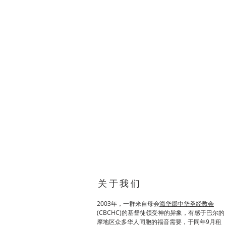
关于我们
2003年，一群来自母会
海华郡中华圣经教会
(
CBCHC)的基督徒领受神的异象，有感于巴尔的
摩地区众多华人同胞的福音需要，于同年9月租