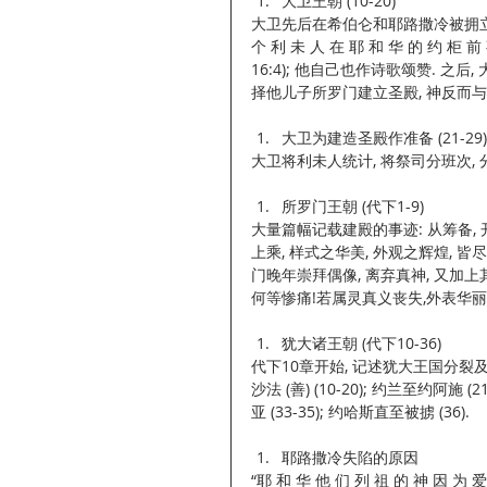
大卫王朝 (10-20) 
大卫先后在希伯仑和耶路撒冷被拥立为王
个 利 未 人 在 耶 和 华 的 约 柜 前 
16:4); 他自己也作诗歌颂赞. 之后
择他儿子所罗门建立圣殿, 神反而与
大卫为建造圣殿作准备 (21-29)
大卫将利未人统计, 将祭司分班次, 
所罗门王朝 (代下1-9) 
大量篇幅记载建殿的事迹: 从筹备, 开
上乘, 样式之华美, 外观之辉煌, 
门晚年崇拜偶像, 离弃真神, 又加
何等惨痛!若属灵真义丧失,外表华丽
犹大诸王朝 (代下10-36) 
代下10章开始, 记述犹大王国分裂及历
沙法 (善) (10-20); 约兰至约阿施 (
亚 (33-35); 约哈斯直至被掳 (36).
耶路撒冷失陷的原因 
“耶 和 华 他 们 列 祖 的 神 因 为 爱