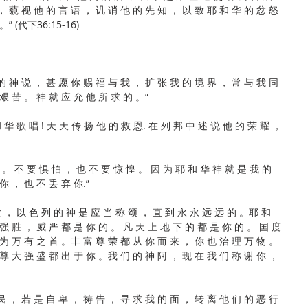
， 藐 视 他 的 言 语 ， 讥 诮 他 的 先 知 ， 以 致 耶 和 华 的 忿 怒 
” (代下36:15-16)
 的 神 说 ， 甚 愿 你 赐 福 与 我 ， 扩 张 我 的 境 界 ， 常 与 我 同 
艰 苦 。 神 就 应 允 他 所 求 的 。”
和 华 歌 唱 ! 天 天 传 扬 他 的 救 恩. 在 列 邦 中 述 说 他 的 荣 耀 ， 
行 。 不 要 惧 怕 ， 也 不 要 惊 惶 。 因 为 耶 和 华 神 就 是 我 的 
你 ， 也 不 丢 弃 你.”
 父 ， 以 色 列 的 神 是 应 当 称 颂 ， 直 到 永 永 远 远 的 。耶 和 
强 胜 ， 威 严 都 是 你 的 。 凡 天 上 地 下 的 都 是 你 的 。 国 度 
 为 万 有 之 首 。丰 富 尊 荣 都 从 你 而 来 ， 你 也 治 理 万 物 。 
 尊 大 强 盛 都 出 于 你 。我 们 的 神 阿 ， 现 在 我 们 称 谢 你 ， 
 民 ， 若 是 自 卑 ， 祷 告 ， 寻 求 我 的 面 ， 转 离 他 们 的 恶 行 