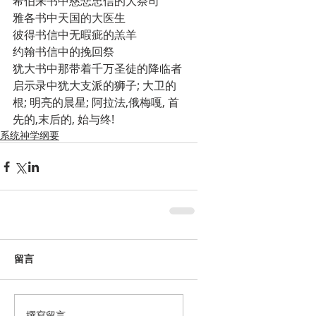
希伯来书中慈悲忠信的大祭司
雅各书中天国的大医生
彼得书信中无暇疵的羔羊
约翰书信中的挽回祭
犹大书中那带着千万圣徒的降临者
启示录中犹大支派的狮子; 大卫的
根; 明亮的晨星; 阿拉法,俄梅嘎, 首
先的,末后的, 始与终!
系统神学纲要
留言
撰寫留言......