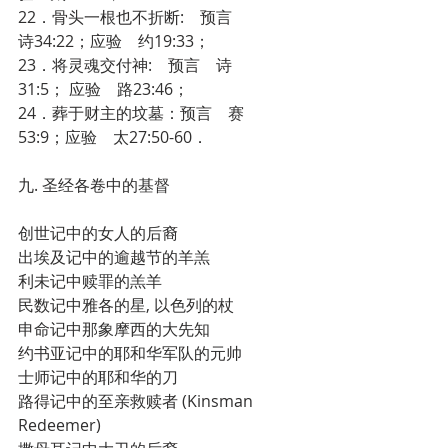
22．骨头一根也不折断:　预言　
诗34:22；应验　约19:33；
23．将灵魂交付神:　预言　诗
31:5； 应验　路23:46；
24．葬于财主的坟墓：预言　赛
53:9；应验　太27:50-60．
九. 圣经各卷中的基督
创世记中的女人的后裔
出埃及记中的逾越节的羊羔
利未记中赎罪的羔羊
民数记中雅各的星, 以色列的杖
申命记中那象摩西的大先知
约书亚记中的耶和华军队的元帅
士师记中的耶和华的刀
路得记中的至亲救赎者 (Kinsman 
Redeemer)