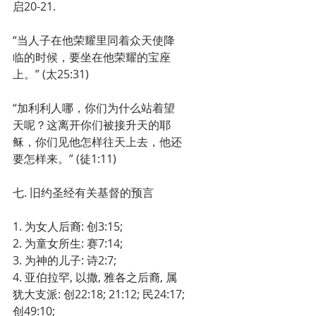
启20-21.
“当人子在他荣耀里同着众天使降
临的时候，要坐在他荣耀的宝座
上。” (太25:31)
“加利利人哪，你们为什么站着望
天呢？这离开你们被接升天的耶
稣，你们见他怎样往天上去，他还
要怎样来。” (徒1:11)
七. 旧约圣经有关基督的预言
1. 为女人后裔: 创3:15;
2. 为童女所生: 赛7:14;
3. 为神的儿子: 诗2:7;
4. 亚伯拉罕, 以撒, 雅各之后裔, 属
犹大支派: 创22:18; 21:12; 民24:17;
创49:10;