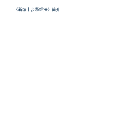
《新编十步释经法》简介
希伯来书系列信息（十六）——坚固牢靠的
灵魂之锚
希伯来书系列信息（十五）——坚持到底的
指望
希伯来书系列信息（十四）——警告离弃真
道的危险