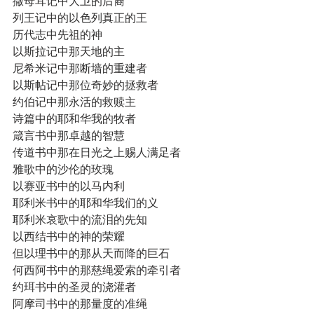
撒母耳记中大卫的后裔
列王记中的以色列真正的王
历代志中先祖的神
以斯拉记中那天地的主
尼希米记中那断墙的重建者
以斯帖记中那位奇妙的拯救者
约伯记中那永活的救赎主
诗篇中的耶和华我的牧者
箴言书中那卓越的智慧
传道书中那在日光之上赐人满足者
雅歌中的沙伦的玫瑰
以赛亚书中的以马内利
耶利米书中的耶和华我们的义
耶利米哀歌中的流泪的先知
以西结书中的神的荣耀
但以理书中的那从天而降的巨石
何西阿书中的那慈绳爱索的牵引者
约珥书中的圣灵的浇灌者
阿摩司书中的那量度的准绳