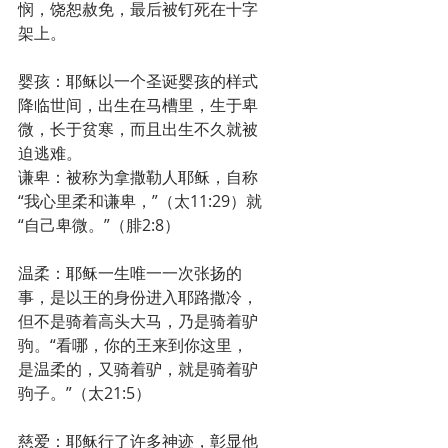
悯，饶恕赦免，最后被钉死在十字
架上。
婴孩：耶稣以一个圣诞婴孩的样式
降临世间，出生在马槽里，生于卑
微，长于贫寒，而且出生不久就被
迫逃难。
谦卑：被称为拿撒勒人耶稣，自称
“我心里柔和谦卑，”（太11:29）就
“自己卑微。”（腓2:8）
温柔：耶稣一生唯一一次张扬的
事，是以王的身份进入耶路撒冷，
但不是骑着高头大马，乃是骑着驴
驹。“看哪，你的王来到你这里，
是温柔的，又骑着驴，就是骑着驴
驹子。”（太21:5）
慈爱：耶稣行了许多神迹，彰显他