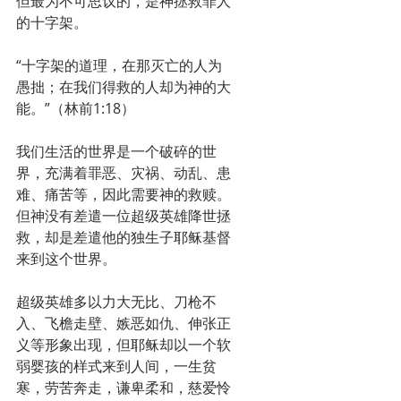
但最为不可思议的，是神拯救罪人
的十字架。
“十字架的道理，在那灭亡的人为
愚拙；在我们得救的人却为神的大
能。”（林前1:18）
我们生活的世界是一个破碎的世
界，充满着罪恶、灾祸、动乱、患
难、痛苦等，因此需要神的救赎。
但神没有差遣一位超级英雄降世拯
救，却是差遣他的独生子耶稣基督
来到这个世界。
超级英雄多以力大无比、刀枪不
入、飞檐走壁、嫉恶如仇、伸张正
义等形象出现，但耶稣却以一个软
弱婴孩的样式来到人间，一生贫
寒，劳苦奔走，谦卑柔和，慈爱怜