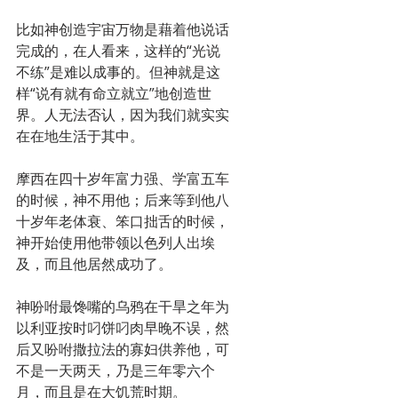
比如神创造宇宙万物是藉着他说话
完成的，在人看来，这样的“光说
不练”是难以成事的。但神就是这
样“说有就有命立就立”地创造世
界。人无法否认，因为我们就实实
在在地生活于其中。
摩西在四十岁年富力强、学富五车
的时候，神不用他；后来等到他八
十岁年老体衰、笨口拙舌的时候，
神开始使用他带领以色列人出埃
及，而且他居然成功了。
神吩咐最馋嘴的乌鸦在干旱之年为
以利亚按时叼饼叼肉早晚不误，然
后又吩咐撒拉法的寡妇供养他，可
不是一天两天，乃是三年零六个
月，而且是在大饥荒时期。