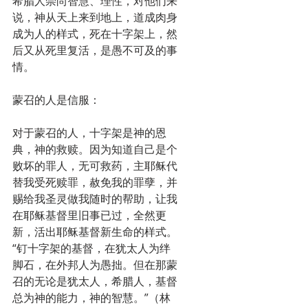
希腊人崇尚智慧、理性，对他们来
说，神从天上来到地上，道成肉身
成为人的样式，死在十字架上，然
后又从死里复活，是愚不可及的事
情。
蒙召的人是信服：
对于蒙召的人，十字架是神的恩
典，神的救赎。因为知道自己是个
败坏的罪人，无可救药，主耶稣代
替我受死赎罪，赦免我的罪孽，并
赐给我圣灵做我随时的帮助，让我
在耶稣基督里旧事已过，全然更
新，活出耶稣基督新生命的样式。
“钉十字架的基督，在犹太人为绊
脚石，在外邦人为愚拙。但在那蒙
召的无论是犹太人，希腊人，基督
总为神的能力，神的智慧。”（林