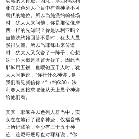
动地的大神迹。因此，摩西和以利
亚在以色列人心目中有着神圣不可
替代的地位。所以当施洗约翰登场
时，犹太人来问他，你是那位像摩
西一样的先知吗？你是以利亚吗？
当施洗约翰回答不是时，犹太人显
然很失望。所以当耶稣出来传道
时，犹太人又兴奋了一阵子，心想
这一位大概是基督无疑了。因此当
耶稣用五饼二鱼喂饱五千人时，犹
太人问他说，“你行什么神迹，叫
我们看见就信你？”（约6:30）法
利赛人直接求耶稣从天上显个神迹
给他们看。
其实，耶稣在以色列人群当中，实
实在在地行了很多神迹，仅福音书
上所记载的，至少有三十五个神
迹，连尼哥底母也对耶稣说，“你