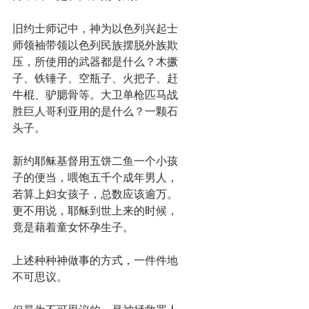
旧约士师记中，神为以色列兴起士
师领袖带领以色列民族摆脱外族欺
压，所使用的武器都是什么？木撅
子、铁锤子、空瓶子、火把子、赶
牛棍、驴腮骨等。大卫单枪匹马战
胜巨人哥利亚用的是什么？一颗石
头子。
新约耶稣基督用五饼二鱼一个小孩
子的便当，喂饱五千个成年男人，
若算上妇女孩子，总数应该逾万。
更不用说，耶稣到世上来的时候，
竟是藉着童女怀孕生子。
上述种种神做事的方式，一件件地
不可思议。