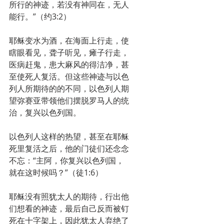
所行的神迹，若没有神同在，无人
能行。”（约3:2）
耶稣变水为酒，在海面上行走，使
瞎眼看见，聋子听见，瘫子行走，
医病赶鬼，患大麻风的得洁净，甚
至使死人复活。但这些神迹与以色
列人所期待的的不同，以色列人期
望弥赛亚带领他们摆脱罗马人的统
治，复兴以色列国。
以色列人这样的热望，甚至在耶稣
死里复活之后，他的门徒们还念念
不忘：“主阿，你复兴以色列国，
就在这时候吗？”（徒1:6）
耶稣没有照犹太人的期待，行出他
们想看的神迹，最后自己反而被钉
死在十字架上，因此犹太人弃绝了