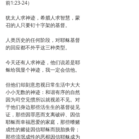
前1:23-24）
犹太人求神迹，希腊人求智慧，蒙
召的人只要钉十字架的基督。
人类历史的任何阶段，对耶稣基督
的回应都不外乎这三种类型。
今天还有人求神迹，他们说若是耶
稣给我显个神迹，我一定会信他。
但他们却刻意忽视日常生活中大大
小小无数的神迹：和谐有序的自然
因为司空见惯所以就视若不见。对
于他们身边那些活生生的基督徒见
证，那些因罪恶而支离破碎、因信
耶稣而幸福恩爱的家庭，那些嗜赌
成性的赌徒因信耶稣而脱胎换骨；
那些流氓成性的恶棍因信耶稣成为