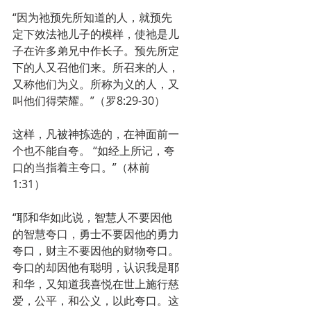
“因为祂预先所知道的人，就预先
定下效法祂儿子的模样，使祂是儿
子在许多弟兄中作长子。预先所定
下的人又召他们来。所召来的人，
又称他们为义。所称为义的人，又
叫他们得荣耀。”（罗8:29-30）
这样，凡被神拣选的，在神面前一
个也不能自夸。 “如经上所记，夸
口的当指着主夸口。”（林前
1:31）
“耶和华如此说，智慧人不要因他
的智慧夸口，勇士不要因他的勇力
夸口，财主不要因他的财物夸口。
夸口的却因他有聪明，认识我是耶
和华，又知道我喜悦在世上施行慈
爱，公平，和公义，以此夸口。这