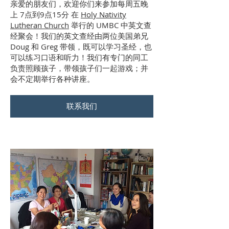
亲爱的朋友们，欢迎你们来参加每周五晚
上 7点到9点15分 在
Holy Nativity
Lutheran Church
举行的 UMBC 中英文查
经聚会！我们的英文查经由两位美国弟兄
Doug 和 Greg 带领，既可以学习圣经，也
可以练习口语和听力！我们有专门的同工
负责照顾孩子，带领孩子们一起游戏；并
会不定期举行各种讲座。
联系我们