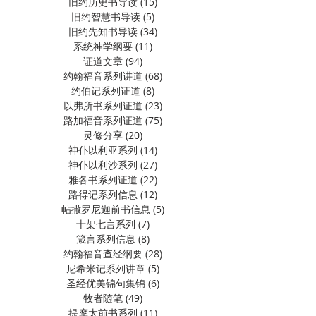
旧约历史书导读
(15)
15 篇文章
旧约智慧书导读
(5)
5 篇文章
旧约先知书导读
(34)
34 篇文章
系统神学纲要
(11)
11 篇文章
证道文章
(94)
94 篇文章
约翰福音系列讲道
(68)
68 篇文章
约伯记系列证道
(8)
8 篇文章
以弗所书系列证道
(23)
23 篇文章
路加福音系列证道
(75)
75 篇文章
灵修分享
(20)
20 篇文章
神仆以利亚系列
(14)
14 篇文章
神仆以利沙系列
(27)
27 篇文章
雅各书系列证道
(22)
22 篇文章
路得记系列信息
(12)
12 篇文章
帖撒罗尼迦前书信息
(5)
5 篇文章
十架七言系列
(7)
7 篇文章
箴言系列信息
(8)
8 篇文章
约翰福音查经纲要
(28)
28 篇文章
尼希米记系列讲章
(5)
5 篇文章
圣经优美锦句集锦
(6)
6 篇文章
牧者随笔
(49)
49 篇文章
提摩太前书系列
(11)
11 篇文章