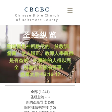
CBCBC
Chinese Bible Church
of Baltimore County
圣经纵览
聖經都是神所默示的，於教訓、
督責、使人歸正、教導人學義都
是有益的，叫屬神的人得以完
全，預備行各樣的善事。
​提摩太后书3:16-17
全部
(1,241)
1,241 篇文章
圣经总论
(8)
8 篇文章
新约圣经导读
(58)
58 篇文章
旧约律法书导读
(10)
10 篇文章