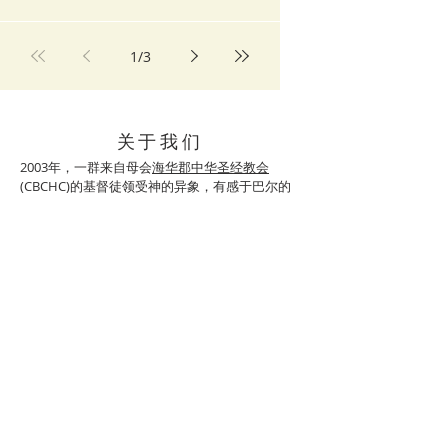
1
/
3
关于我们
2003年，一群来自母会
海华郡中华圣经教会
(
CBCHC)的基督徒领受神的异象，有感于巴尔的
摩地区众多华人同胞的福音需要，于同年9月租用
Shelbourne Baptist Church 的场地开始聚会，并
成立巴郡中华圣经教会 (CBCBC)。教会于2017年
9月搬至新租用的Holy Nativity Lutheran
Church，主要服事来自世界各地的华人移民，周
边学校的华人学生学者，在美国出生的亚洲人，
及跨文化和美国的家庭。我们除了主日中文崇
拜，还办有成人主日学以及针对学前班和学龄班
的主日学，同时提供婴儿照看。
​联系方式
任运生牧师
电话：443-839-7615