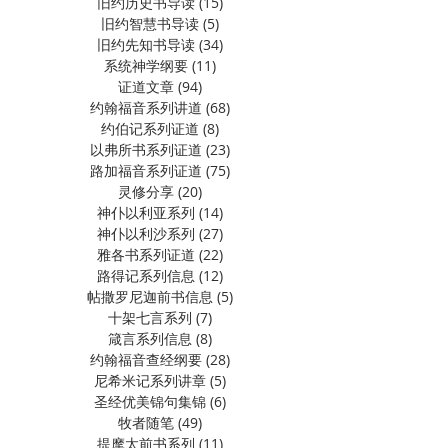
旧约历史书导读
(15)
15 篇文章
旧约智慧书导读
(5)
5 篇文章
旧约先知书导读
(34)
34 篇文章
系统神学纲要
(11)
11 篇文章
证道文章
(94)
94 篇文章
约翰福音系列讲道
(68)
68 篇文章
约伯记系列证道
(8)
8 篇文章
以弗所书系列证道
(23)
23 篇文章
路加福音系列证道
(75)
75 篇文章
灵修分享
(20)
20 篇文章
神仆以利亚系列
(14)
14 篇文章
神仆以利沙系列
(27)
27 篇文章
雅各书系列证道
(22)
22 篇文章
路得记系列信息
(12)
12 篇文章
帖撒罗尼迦前书信息
(5)
5 篇文章
十架七言系列
(7)
7 篇文章
箴言系列信息
(8)
8 篇文章
约翰福音查经纲要
(28)
28 篇文章
尼希米记系列讲章
(5)
5 篇文章
圣经优美锦句集锦
(6)
6 篇文章
牧者随笔
(49)
49 篇文章
提摩太前书系列
(11)
11 篇文章