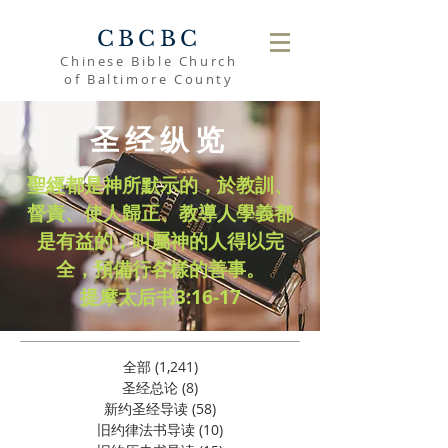
CBCBC
Chinese Bible Church
of Baltimore County
圣经纵览
聖經都是神所默示的，於教訓、
督責、使人歸正、教導人學義都
是有益的，叫屬神的人得以完
全，預備行各樣的善事。
​提摩太后书3:16-17
全部
(1,241)
1,241 篇文章
圣经总论
(8)
8 篇文章
新约圣经导读
(58)
58 篇文章
旧约律法书导读
(10)
10 篇文章