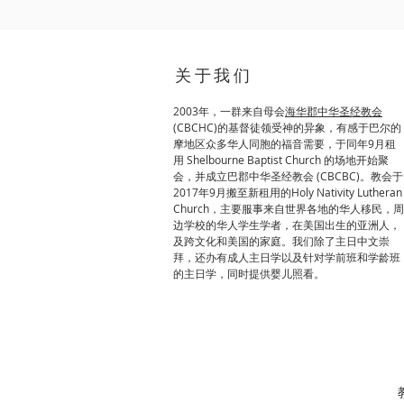
关于我们
2003年，一群来自母会
海华郡中华圣经教会
(
CBCHC)的基督徒领受神的异象，有感于巴尔的
摩地区众多华人同胞的福音需要，于同年9月租
用 Shelbourne Baptist Church 的场地开始聚
会，并成立巴郡中华圣经教会 (CBCBC)。教会于
2017年9月搬至新租用的Holy Nativity Lutheran
Church，主要服事来自世界各地的华人移民，周
边学校的华人学生学者，在美国出生的亚洲人，
及跨文化和美国的家庭。我们除了主日中文崇
拜，还办有成人主日学以及针对学前班和学龄班
的主日学，同时提供婴儿照看。