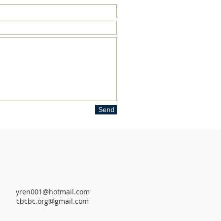
Send
yren001@hotmail.com
cbcbc.org@gmail.com