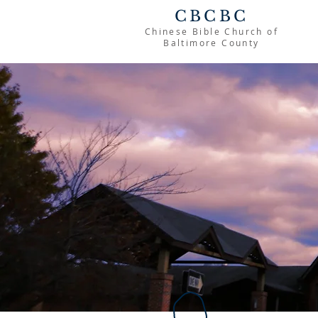
CBCBC
Chinese Bible Church of
Baltimore County