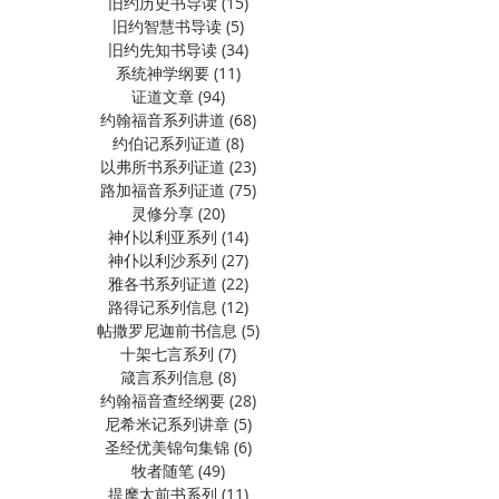
旧约历史书导读
(15)
15 篇文章
旧约智慧书导读
(5)
5 篇文章
旧约先知书导读
(34)
34 篇文章
系统神学纲要
(11)
11 篇文章
证道文章
(94)
94 篇文章
约翰福音系列讲道
(68)
68 篇文章
约伯记系列证道
(8)
8 篇文章
以弗所书系列证道
(23)
23 篇文章
路加福音系列证道
(75)
75 篇文章
灵修分享
(20)
20 篇文章
神仆以利亚系列
(14)
14 篇文章
神仆以利沙系列
(27)
27 篇文章
雅各书系列证道
(22)
22 篇文章
路得记系列信息
(12)
12 篇文章
帖撒罗尼迦前书信息
(5)
5 篇文章
十架七言系列
(7)
7 篇文章
箴言系列信息
(8)
8 篇文章
约翰福音查经纲要
(28)
28 篇文章
尼希米记系列讲章
(5)
5 篇文章
圣经优美锦句集锦
(6)
6 篇文章
牧者随笔
(49)
49 篇文章
提摩太前书系列
(11)
11 篇文章