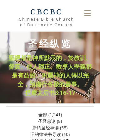
CBCBC
Chinese Bible Church
of Baltimore County
圣经纵览
聖經都是神所默示的，於教訓、
督責、使人歸正、教導人學義都
是有益的，叫屬神的人得以完
全，預備行各樣的善事。
​提摩太后书3:16-17
全部
(1,241)
1,241 篇文章
圣经总论
(8)
8 篇文章
新约圣经导读
(58)
58 篇文章
旧约律法书导读
(10)
10 篇文章