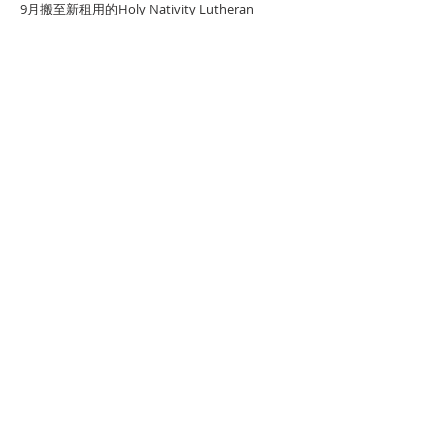
9月搬至新租用的Holy Nativity Lutheran
Church，主要服事来自世界各地的华人移民，周
边学校的华人学生学者，在美国出生的亚洲人，
及跨文化和美国的家庭。我们除了主日中文崇
拜，还办有成人主日学以及针对学前班和学龄班
的主日学，同时提供婴儿照看。
​联系方式
任运生牧师
电话：443-839-7615
邮箱：
yren001@hotmail.com
​微信：yren0011
林锦源(Aaron)长老
电话：410-660-8569
邹静长老
​电话：443-3
64-8348
教会地址：1200 Linden Ave,
Arbutus,
MD, 21227
毗邻UMBC校园