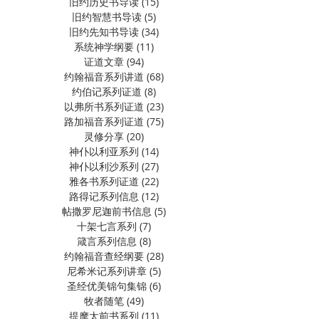
旧约历史书导读
(15)
15 篇文章
旧约智慧书导读
(5)
5 篇文章
旧约先知书导读
(34)
34 篇文章
系统神学纲要
(11)
11 篇文章
证道文章
(94)
94 篇文章
约翰福音系列讲道
(68)
68 篇文章
约伯记系列证道
(8)
8 篇文章
以弗所书系列证道
(23)
23 篇文章
路加福音系列证道
(75)
75 篇文章
灵修分享
(20)
20 篇文章
神仆以利亚系列
(14)
14 篇文章
神仆以利沙系列
(27)
27 篇文章
雅各书系列证道
(22)
22 篇文章
路得记系列信息
(12)
12 篇文章
帖撒罗尼迦前书信息
(5)
5 篇文章
十架七言系列
(7)
7 篇文章
箴言系列信息
(8)
8 篇文章
约翰福音查经纲要
(28)
28 篇文章
尼希米记系列讲章
(5)
5 篇文章
圣经优美锦句集锦
(6)
6 篇文章
牧者随笔
(49)
49 篇文章
提摩太前书系列
(11)
11 篇文章