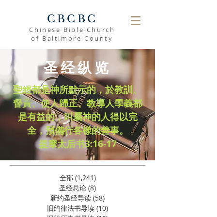
CBCBC
Chinese Bible Church
of Baltimore County
圣经纵览
聖經都是神所默示的，於教訓、
督責、使人歸正、教導人學義都
是有益的，叫屬神的人得以完
全，預備行各樣的善事。
​提摩太后书3:16-17
全部
(1,241)
1,241 篇文章
圣经总论
(8)
8 篇文章
新约圣经导读
(58)
58 篇文章
旧约律法书导读
(10)
10 篇文章