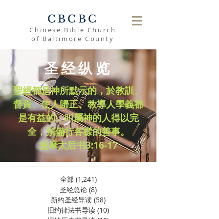
CBCBC
Chinese Bible Church
of Baltimore County
圣经纵览
聖經都是神所默示的，於教訓、
督責、使人歸正、教導人學義都
是有益的，叫屬神的人得以完
全，預備行各樣的善事。
​提摩太后书3:16-17
全部
(1,241)
1,241 篇文章
圣经总论
(8)
8 篇文章
新约圣经导读
(58)
58 篇文章
旧约律法书导读
(10)
10 篇文章