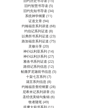
旧约历史书导读
(15)
15 篇文章
旧约智慧书导读
(5)
5 篇文章
旧约先知书导读
(34)
34 篇文章
系统神学纲要
(11)
11 篇文章
证道文章
(94)
94 篇文章
约翰福音系列讲道
(68)
68 篇文章
约伯记系列证道
(8)
8 篇文章
以弗所书系列证道
(23)
23 篇文章
路加福音系列证道
(75)
75 篇文章
灵修分享
(20)
20 篇文章
神仆以利亚系列
(14)
14 篇文章
神仆以利沙系列
(27)
27 篇文章
雅各书系列证道
(22)
22 篇文章
路得记系列信息
(12)
12 篇文章
帖撒罗尼迦前书信息
(5)
5 篇文章
十架七言系列
(7)
7 篇文章
箴言系列信息
(8)
8 篇文章
约翰福音查经纲要
(28)
28 篇文章
尼希米记系列讲章
(5)
5 篇文章
圣经优美锦句集锦
(6)
6 篇文章
牧者随笔
(49)
49 篇文章
提摩太前书系列
(11)
11 篇文章