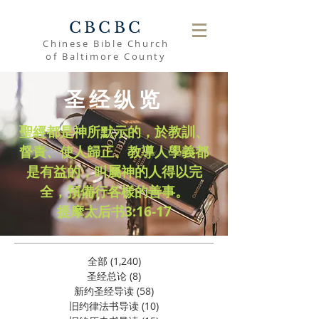
CBCBC
Chinese Bible Church
of Baltimore County
圣经纵览
聖經都是神所默示的，於教訓、
督責、使人歸正、教導人學義都
是有益的，叫屬神的人得以完
全，預備行各樣的善事。
​提摩太后书3:16-17
全部
(1,240)
1,240 篇文章
圣经总论
(8)
8 篇文章
新约圣经导读
(58)
58 篇文章
旧约律法书导读
(10)
10 篇文章