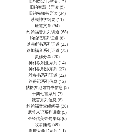
旧约历史书导读
(15)
15 篇文章
旧约智慧书导读
(5)
5 篇文章
旧约先知书导读
(34)
34 篇文章
系统神学纲要
(11)
11 篇文章
证道文章
(94)
94 篇文章
约翰福音系列讲道
(68)
68 篇文章
约伯记系列证道
(8)
8 篇文章
以弗所书系列证道
(23)
23 篇文章
路加福音系列证道
(75)
75 篇文章
灵修分享
(20)
20 篇文章
神仆以利亚系列
(14)
14 篇文章
神仆以利沙系列
(27)
27 篇文章
雅各书系列证道
(22)
22 篇文章
路得记系列信息
(12)
12 篇文章
帖撒罗尼迦前书信息
(5)
5 篇文章
十架七言系列
(7)
7 篇文章
箴言系列信息
(8)
8 篇文章
约翰福音查经纲要
(28)
28 篇文章
尼希米记系列讲章
(5)
5 篇文章
圣经优美锦句集锦
(6)
6 篇文章
牧者随笔
(49)
49 篇文章
提摩太前书系列
(11)
11 篇文章