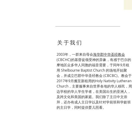
关于我们
2003年，一群来自母会
海华郡中华圣经教会
(
CBCHC)的基督徒领受神的异象，有感于巴尔的
摩地区众多华人同胞的福音需要，于同年9月租
用 Shelbourne Baptist Church 的场地开始聚
会，并成立巴郡中华圣经教会 (CBCBC)。教会于
2017年9月搬至新租用的Holy Nativity Lutheran
Church，主要服事来自世界各地的华人移民，周
边学校的华人学生学者，在美国出生的亚洲人，
及跨文化和美国的家庭。我们除了主日中文崇
拜，还办有成人主日学以及针对学前班和学龄班
的主日学，同时提供婴儿照看。