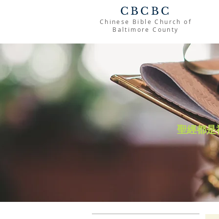
CBCBC
Chinese Bible Church of
Baltimore County
聖經都是