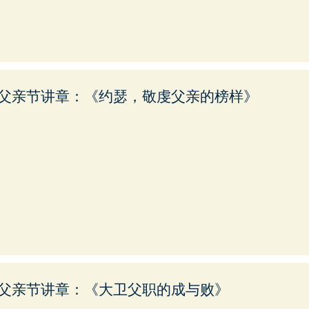
父亲节讲章：《约瑟，敬虔父亲的榜样》
父亲节讲章：《大卫父职的成与败》