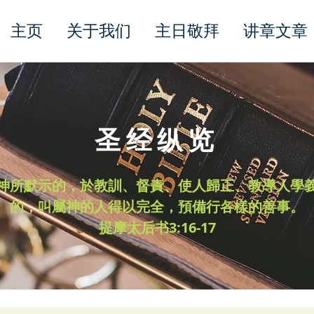
主页
关于我们
主日敬拜
讲章文章
圣经纵览
神所默示的，於教訓、督責、使人歸正、教導人學
的，叫屬神的人得以完全，預備行各樣的善事。
​提摩太后书3:16-17