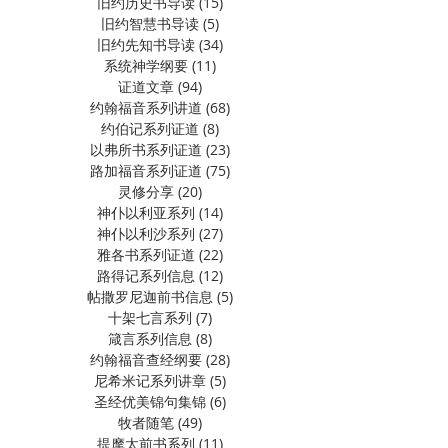
旧约历史书导读
(15)
15 篇文章
旧约智慧书导读
(5)
5 篇文章
旧约先知书导读
(34)
34 篇文章
系统神学纲要
(11)
11 篇文章
证道文章
(94)
94 篇文章
约翰福音系列讲道
(68)
68 篇文章
约伯记系列证道
(8)
8 篇文章
以弗所书系列证道
(23)
23 篇文章
路加福音系列证道
(75)
75 篇文章
灵修分享
(20)
20 篇文章
神仆以利亚系列
(14)
14 篇文章
神仆以利沙系列
(27)
27 篇文章
雅各书系列证道
(22)
22 篇文章
路得记系列信息
(12)
12 篇文章
帖撒罗尼迦前书信息
(5)
5 篇文章
十架七言系列
(7)
7 篇文章
箴言系列信息
(8)
8 篇文章
约翰福音查经纲要
(28)
28 篇文章
尼希米记系列讲章
(5)
5 篇文章
圣经优美锦句集锦
(6)
6 篇文章
牧者随笔
(49)
49 篇文章
提摩太前书系列
(11)
11 篇文章