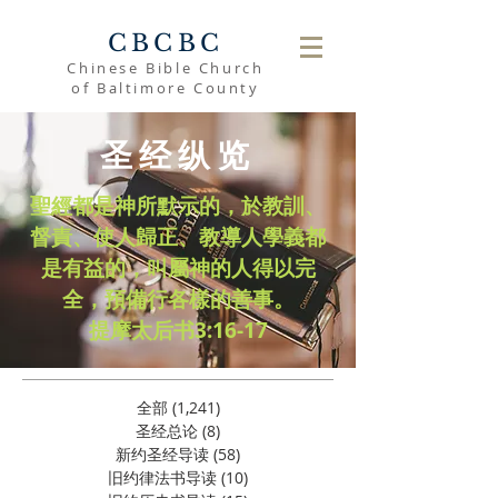
CBCBC
Chinese Bible Church
of Baltimore County
圣经纵览
聖經都是神所默示的，於教訓、
督責、使人歸正、教導人學義都
是有益的，叫屬神的人得以完
全，預備行各樣的善事。
​提摩太后书3:16-17
全部
(1,241)
1,241 篇文章
圣经总论
(8)
8 篇文章
新约圣经导读
(58)
58 篇文章
旧约律法书导读
(10)
10 篇文章