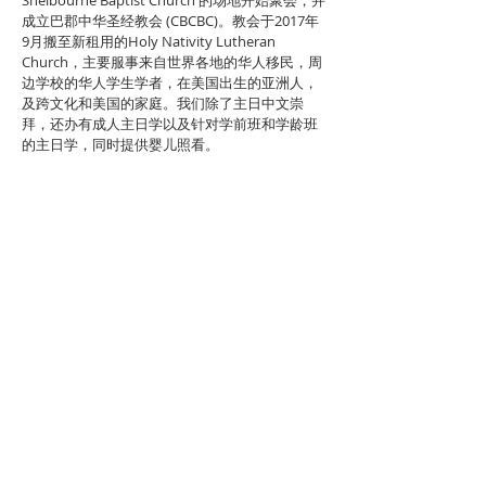
Shelbourne Baptist Church 的场地开始聚会，并
成立巴郡中华圣经教会 (CBCBC)。教会于2017年
9月搬至新租用的Holy Nativity Lutheran
Church，主要服事来自世界各地的华人移民，周
边学校的华人学生学者，在美国出生的亚洲人，
及跨文化和美国的家庭。我们除了主日中文崇
拜，还办有成人主日学以及针对学前班和学龄班
的主日学，同时提供婴儿照看。
​联系方式
任运生牧师
电话：443-839-7615
邮箱：
yren001@hotmail.com
​微信：yren0011
林锦源(Aaron)长老
电话：410-660-8569
邹静长老
​电话：443-3
64-8348
教会地址：1200 Linden Ave,
Arbutus,