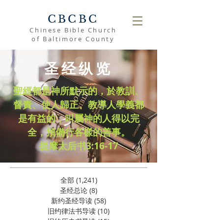
CBCBC
Chinese Bible Church
of Baltimore County
圣经纵览
聖經都是神所默示的，於教訓、
督責、使人歸正、教導人學義都
是有益的，叫屬神的人得以完
全，預備行各樣的善事。
​提摩太后书3:16-17
全部
(1,241)
1,241 篇文章
圣经总论
(8)
8 篇文章
新约圣经导读
(58)
58 篇文章
旧约律法书导读
(10)
10 篇文章