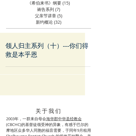
《希伯来书》纲要
(15)
15 篇文章
祷告系列
(7)
7 篇文章
父亲节讲章
(5)
5 篇文章
新约概论
(32)
32 篇文章
领人归主系列（十）---你们得
救是本乎恩
关于我们
2003年，一群来自母会
海华郡中华圣经教会
(
CBCHC)的基督徒领受神的异象，有感于巴尔的
摩地区众多华人同胞的福音需要，于同年9月租用