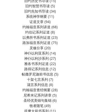
旧约历史书导读
(15)
15 篇文章
旧约智慧书导读
(5)
5 篇文章
旧约先知书导读
(34)
34 篇文章
系统神学纲要
(11)
11 篇文章
证道文章
(94)
94 篇文章
约翰福音系列讲道
(68)
68 篇文章
约伯记系列证道
(8)
8 篇文章
以弗所书系列证道
(23)
23 篇文章
路加福音系列证道
(75)
75 篇文章
灵修分享
(20)
20 篇文章
神仆以利亚系列
(14)
14 篇文章
神仆以利沙系列
(27)
27 篇文章
雅各书系列证道
(22)
22 篇文章
路得记系列信息
(12)
12 篇文章
帖撒罗尼迦前书信息
(5)
5 篇文章
十架七言系列
(7)
7 篇文章
箴言系列信息
(8)
8 篇文章
约翰福音查经纲要
(28)
28 篇文章
尼希米记系列讲章
(5)
5 篇文章
圣经优美锦句集锦
(6)
6 篇文章
牧者随笔
(49)
49 篇文章
提摩太前书系列
(11)
11 篇文章