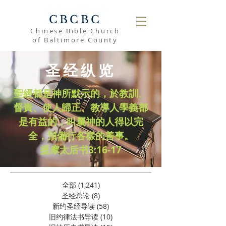
CBCBC
Chinese Bible Church
of Baltimore County
圣经纵览
聖經都是神所默示的，於教訓、
督責、使人歸正、教導人學義都
是有益的，叫屬神的人得以完
全，預備行各樣的善事。
​提摩太后书3:16-17
全部
(1,241)
1,241 篇文章
圣经总论
(8)
8 篇文章
新约圣经导读
(58)
58 篇文章
旧约律法书导读
(10)
10 篇文章