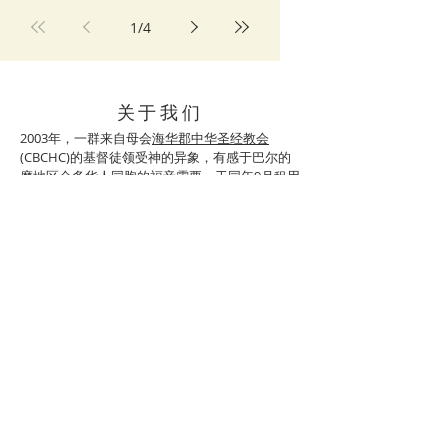
1
/
4
关于我们
2003年，一群来自母会
海华郡中华圣经教会
(
CBCHC)的基督徒领受神的异象，有感于巴尔的
摩地区众多华人同胞的福音需要，于同年9月租用
Shelbourne Baptist Church 的场地开始聚会，并
成立巴郡中华圣经教会 (CBCBC)。教会于2017年
9月搬至新租用的Holy Nativity Lutheran
Church，主要服事来自世界各地的华人移民，周
边学校的华人学生学者，在美国出生的亚洲人，
及跨文化和美国的家庭。我们除了主日中文崇
拜，还办有成人主日学以及针对学前班和学龄班
的主日学，同时提供婴儿照看。
​联系方式
任运生牧师
电话：443-839-7615
邮箱：
yren001@hotmail.com