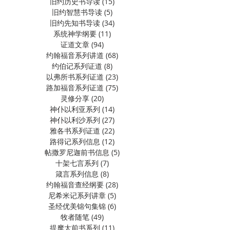
旧约历史书导读
(15)
15 篇文章
旧约智慧书导读
(5)
5 篇文章
旧约先知书导读
(34)
34 篇文章
系统神学纲要
(11)
11 篇文章
证道文章
(94)
94 篇文章
约翰福音系列讲道
(68)
68 篇文章
约伯记系列证道
(8)
8 篇文章
以弗所书系列证道
(23)
23 篇文章
路加福音系列证道
(75)
75 篇文章
灵修分享
(20)
20 篇文章
神仆以利亚系列
(14)
14 篇文章
神仆以利沙系列
(27)
27 篇文章
雅各书系列证道
(22)
22 篇文章
路得记系列信息
(12)
12 篇文章
帖撒罗尼迦前书信息
(5)
5 篇文章
十架七言系列
(7)
7 篇文章
箴言系列信息
(8)
8 篇文章
约翰福音查经纲要
(28)
28 篇文章
尼希米记系列讲章
(5)
5 篇文章
圣经优美锦句集锦
(6)
6 篇文章
牧者随笔
(49)
49 篇文章
提摩太前书系列
(11)
11 篇文章