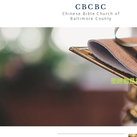
CBCBC
Chinese Bible Church of
Baltimore County
聖經都是