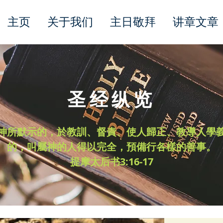
主页
关于我们
主日敬拜
讲章文章
圣经纵览
神所默示的，於教訓、督責、使人歸正、教導人學
的，叫屬神的人得以完全，預備行各樣的善事。
​提摩太后书3:16-17