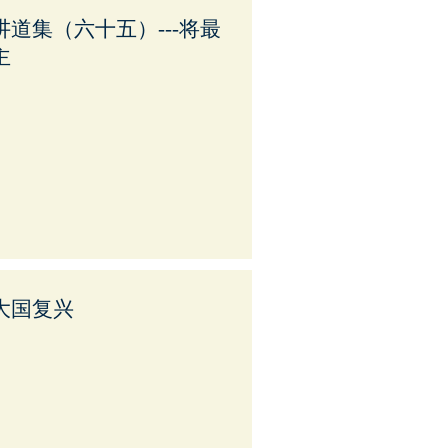
道集（六十五）---将最
主
大国复兴