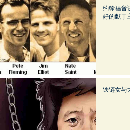
约翰福音讲
好的献于
铁链女与