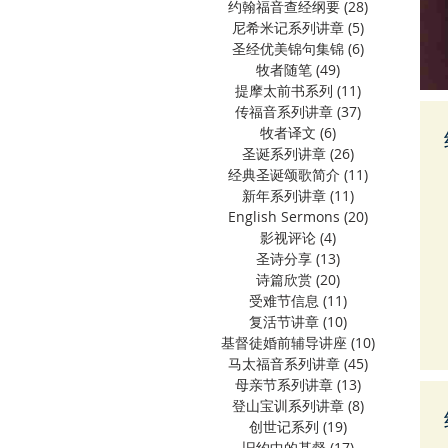
约翰福音查经纲要
(28)
28 篇文章
尼希米记系列讲章
(5)
5 篇文章
圣经优美锦句集锦
(6)
6 篇文章
牧者随笔
(49)
49 篇文章
提摩太前书系列
(11)
11 篇文章
传福音系列讲章
(37)
37 篇文章
牧者译文
(6)
6 篇文章
圣诞系列讲章
(26)
26 篇文章
经典圣诞颂歌简介
(11)
11 篇文章
新年系列讲章
(11)
11 篇文章
English Sermons
(20)
20 篇文章
影视评论
(4)
4 篇文章
圣诗分享
(13)
13 篇文章
诗篇欣赏
(20)
20 篇文章
受难节信息
(11)
11 篇文章
复活节讲章
(10)
10 篇文章
基督徒婚前辅导讲座
(10)
10 篇文章
马太福音系列讲章
(45)
45 篇文章
母亲节系列讲章
(13)
13 篇文章
登山宝训系列讲章
(8)
8 篇文章
创世记系列
(19)
19 篇文章
旧约中的基督
(17)
17 篇文章