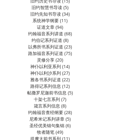
旧约历史书导读
(15)
15 篇文章
旧约智慧书导读
(5)
5 篇文章
旧约先知书导读
(34)
34 篇文章
系统神学纲要
(11)
11 篇文章
证道文章
(94)
94 篇文章
约翰福音系列讲道
(68)
68 篇文章
约伯记系列证道
(8)
8 篇文章
以弗所书系列证道
(23)
23 篇文章
路加福音系列证道
(75)
75 篇文章
灵修分享
(20)
20 篇文章
神仆以利亚系列
(14)
14 篇文章
神仆以利沙系列
(27)
27 篇文章
雅各书系列证道
(22)
22 篇文章
路得记系列信息
(12)
12 篇文章
帖撒罗尼迦前书信息
(5)
5 篇文章
十架七言系列
(7)
7 篇文章
箴言系列信息
(8)
8 篇文章
约翰福音查经纲要
(28)
28 篇文章
尼希米记系列讲章
(5)
5 篇文章
圣经优美锦句集锦
(6)
6 篇文章
牧者随笔
(49)
49 篇文章
提摩太前书系列
(11)
11 篇文章