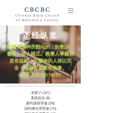
CBCBC
Chinese Bible Church
of Baltimore County
圣经纵览
聖經都是神所默示的，於教訓、
督責、使人歸正、教導人學義都
是有益的，叫屬神的人得以完
全，預備行各樣的善事。
​提摩太后书3:16-17
全部
(1,241)
1,241 篇文章
圣经总论
(8)
8 篇文章
新约圣经导读
(58)
58 篇文章
旧约律法书导读
(10)
10 篇文章