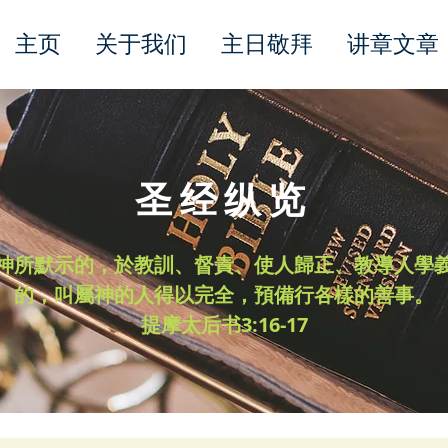
主页
关于我们
主日敬拜
讲章文章
圣经纵览
神所默示的，於教訓、督責、使人歸正、教導人學
的，叫屬神的人得以完全，預備行各樣的善事。
​提摩太后书3:16-17