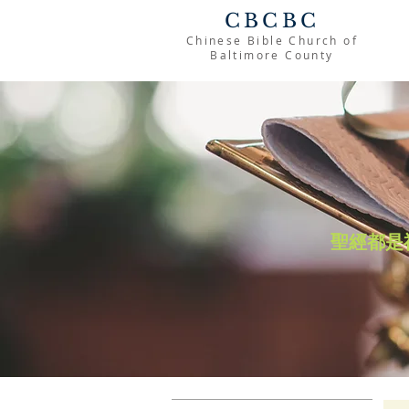
CBCBC
Chinese Bible Church of
Baltimore County
聖經都是