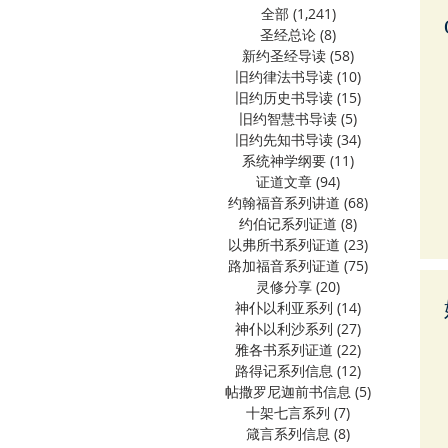
全部
(1,241)
1,241 篇文章
圣经总论
(8)
8 篇文章
新约圣经导读
(58)
58 篇文章
旧约律法书导读
(10)
10 篇文章
旧约历史书导读
(15)
15 篇文章
旧约智慧书导读
(5)
5 篇文章
旧约先知书导读
(34)
34 篇文章
系统神学纲要
(11)
11 篇文章
证道文章
(94)
94 篇文章
约翰福音系列讲道
(68)
68 篇文章
约伯记系列证道
(8)
8 篇文章
以弗所书系列证道
(23)
23 篇文章
路加福音系列证道
(75)
75 篇文章
灵修分享
(20)
20 篇文章
神仆以利亚系列
(14)
14 篇文章
神仆以利沙系列
(27)
27 篇文章
雅各书系列证道
(22)
22 篇文章
路得记系列信息
(12)
12 篇文章
帖撒罗尼迦前书信息
(5)
5 篇文章
十架七言系列
(7)
7 篇文章
箴言系列信息
(8)
8 篇文章