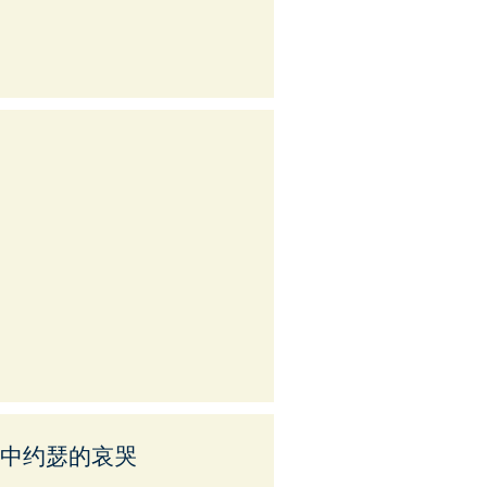
记中约瑟的哀哭