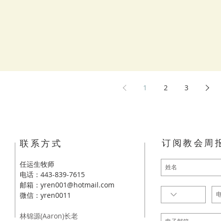
1
2
3
订阅教会周
​联系方式
任运生牧师
电话：443-839-7615
邮箱：
yren001@hotmail.com
​微信：yren0011
林锦源(Aaron)长老