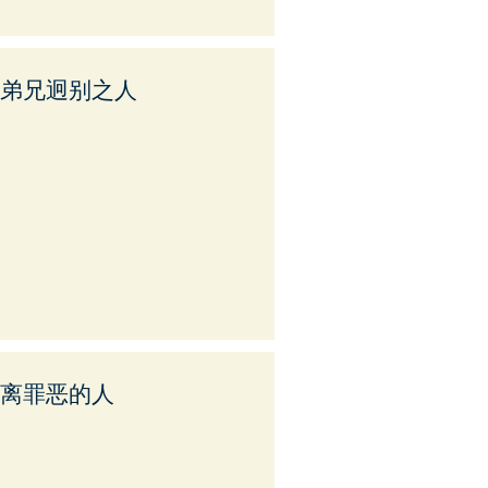
与弟兄迥别之人
远离罪恶的人