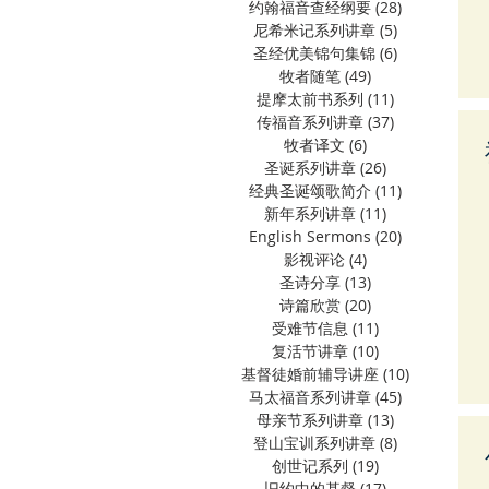
约翰福音查经纲要
(28)
28 篇文章
尼希米记系列讲章
(5)
5 篇文章
圣经优美锦句集锦
(6)
6 篇文章
牧者随笔
(49)
49 篇文章
提摩太前书系列
(11)
11 篇文章
传福音系列讲章
(37)
37 篇文章
牧者译文
(6)
6 篇文章
圣诞系列讲章
(26)
26 篇文章
经典圣诞颂歌简介
(11)
11 篇文章
新年系列讲章
(11)
11 篇文章
English Sermons
(20)
20 篇文章
影视评论
(4)
4 篇文章
圣诗分享
(13)
13 篇文章
诗篇欣赏
(20)
20 篇文章
受难节信息
(11)
11 篇文章
复活节讲章
(10)
10 篇文章
基督徒婚前辅导讲座
(10)
10 篇文章
马太福音系列讲章
(45)
45 篇文章
母亲节系列讲章
(13)
13 篇文章
登山宝训系列讲章
(8)
8 篇文章
创世记系列
(19)
19 篇文章
旧约中的基督
(17)
17 篇文章