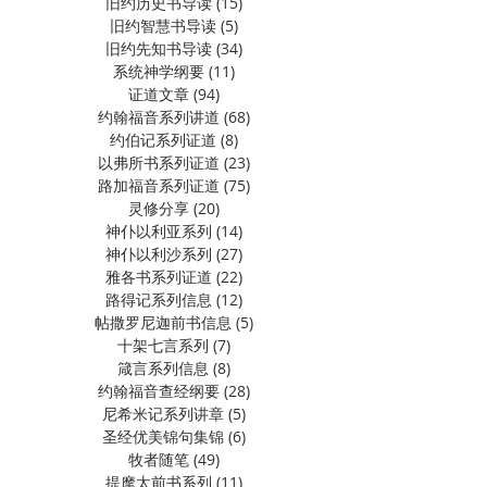
旧约历史书导读
(15)
15 篇文章
旧约智慧书导读
(5)
5 篇文章
旧约先知书导读
(34)
34 篇文章
系统神学纲要
(11)
11 篇文章
证道文章
(94)
94 篇文章
约翰福音系列讲道
(68)
68 篇文章
约伯记系列证道
(8)
8 篇文章
以弗所书系列证道
(23)
23 篇文章
路加福音系列证道
(75)
75 篇文章
灵修分享
(20)
20 篇文章
神仆以利亚系列
(14)
14 篇文章
神仆以利沙系列
(27)
27 篇文章
雅各书系列证道
(22)
22 篇文章
路得记系列信息
(12)
12 篇文章
帖撒罗尼迦前书信息
(5)
5 篇文章
十架七言系列
(7)
7 篇文章
箴言系列信息
(8)
8 篇文章
约翰福音查经纲要
(28)
28 篇文章
尼希米记系列讲章
(5)
5 篇文章
圣经优美锦句集锦
(6)
6 篇文章
牧者随笔
(49)
49 篇文章
提摩太前书系列
(11)
11 篇文章