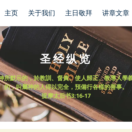
主页
关于我们
主日敬拜
讲章文章
圣经纵览
神所默示的，於教訓、督責、使人歸正、教導人學
的，叫屬神的人得以完全，預備行各樣的善事。
​提摩太后书3:16-17