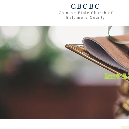
CBCBC
Chinese Bible Church of
Baltimore County
聖經都是