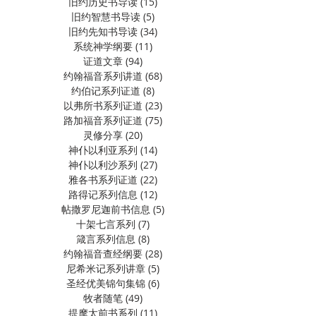
旧约历史书导读
(15)
15 篇文章
旧约智慧书导读
(5)
5 篇文章
旧约先知书导读
(34)
34 篇文章
系统神学纲要
(11)
11 篇文章
证道文章
(94)
94 篇文章
约翰福音系列讲道
(68)
68 篇文章
约伯记系列证道
(8)
8 篇文章
以弗所书系列证道
(23)
23 篇文章
路加福音系列证道
(75)
75 篇文章
灵修分享
(20)
20 篇文章
神仆以利亚系列
(14)
14 篇文章
神仆以利沙系列
(27)
27 篇文章
雅各书系列证道
(22)
22 篇文章
路得记系列信息
(12)
12 篇文章
帖撒罗尼迦前书信息
(5)
5 篇文章
十架七言系列
(7)
7 篇文章
箴言系列信息
(8)
8 篇文章
约翰福音查经纲要
(28)
28 篇文章
尼希米记系列讲章
(5)
5 篇文章
圣经优美锦句集锦
(6)
6 篇文章
牧者随笔
(49)
49 篇文章
提摩太前书系列
(11)
11 篇文章