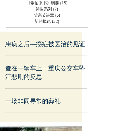
《希伯来书》纲要
(15)
15 篇文章
祷告系列
(7)
7 篇文章
父亲节讲章
(5)
5 篇文章
新约概论
(32)
32 篇文章
患病之后---癌症被医治的见证
都在一辆车上---重庆公交车坠
江悲剧的反思
一场非同寻常的葬礼