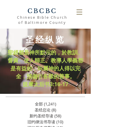
CBCBC
Chinese Bible Church
of Baltimore County
圣经纵览
聖經都是神所默示的，於教訓、
督責、使人歸正、教導人學義都
是有益的，叫屬神的人得以完
全，預備行各樣的善事。
​提摩太后书3:16-17
全部
(1,241)
1,241 篇文章
圣经总论
(8)
8 篇文章
新约圣经导读
(58)
58 篇文章
旧约律法书导读
(10)
10 篇文章