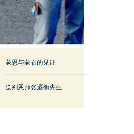
蒙恩与蒙召的见证
送别恩师张迺衡先生
约翰福音讲道集（九十六）---