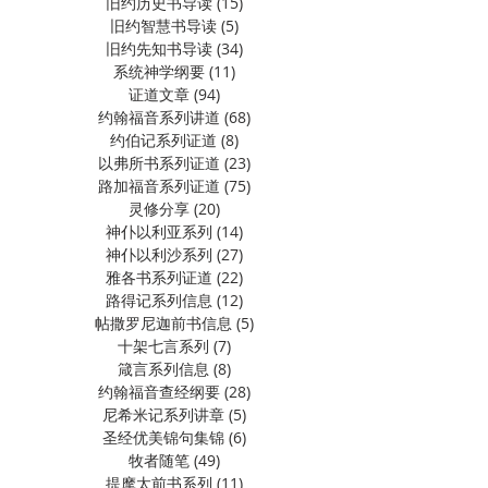
旧约历史书导读
(15)
15 篇文章
旧约智慧书导读
(5)
5 篇文章
旧约先知书导读
(34)
34 篇文章
系统神学纲要
(11)
11 篇文章
证道文章
(94)
94 篇文章
约翰福音系列讲道
(68)
68 篇文章
约伯记系列证道
(8)
8 篇文章
以弗所书系列证道
(23)
23 篇文章
路加福音系列证道
(75)
75 篇文章
灵修分享
(20)
20 篇文章
神仆以利亚系列
(14)
14 篇文章
神仆以利沙系列
(27)
27 篇文章
雅各书系列证道
(22)
22 篇文章
路得记系列信息
(12)
12 篇文章
帖撒罗尼迦前书信息
(5)
5 篇文章
十架七言系列
(7)
7 篇文章
箴言系列信息
(8)
8 篇文章
约翰福音查经纲要
(28)
28 篇文章
尼希米记系列讲章
(5)
5 篇文章
圣经优美锦句集锦
(6)
6 篇文章
牧者随笔
(49)
49 篇文章
提摩太前书系列
(11)
11 篇文章