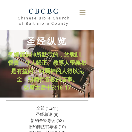
CBCBC
Chinese Bible Church
of Baltimore County
圣经纵览
聖經都是神所默示的，於教訓、
督責、使人歸正、教導人學義都
是有益的，叫屬神的人得以完
全，預備行各樣的善事。
​提摩太后书3:16-17
全部
(1,241)
1,241 篇文章
圣经总论
(8)
8 篇文章
新约圣经导读
(58)
58 篇文章
旧约律法书导读
(10)
10 篇文章