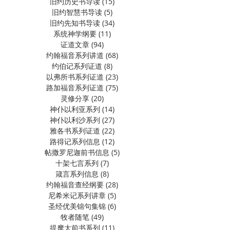
旧约历史书导读
(15)
15 篇文章
旧约智慧书导读
(5)
5 篇文章
旧约先知书导读
(34)
34 篇文章
系统神学纲要
(11)
11 篇文章
证道文章
(94)
94 篇文章
约翰福音系列讲道
(68)
68 篇文章
约伯记系列证道
(8)
8 篇文章
以弗所书系列证道
(23)
23 篇文章
路加福音系列证道
(75)
75 篇文章
灵修分享
(20)
20 篇文章
神仆以利亚系列
(14)
14 篇文章
神仆以利沙系列
(27)
27 篇文章
雅各书系列证道
(22)
22 篇文章
路得记系列信息
(12)
12 篇文章
帖撒罗尼迦前书信息
(5)
5 篇文章
十架七言系列
(7)
7 篇文章
箴言系列信息
(8)
8 篇文章
约翰福音查经纲要
(28)
28 篇文章
尼希米记系列讲章
(5)
5 篇文章
圣经优美锦句集锦
(6)
6 篇文章
牧者随笔
(49)
49 篇文章
提摩太前书系列
(11)
11 篇文章