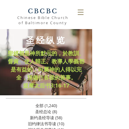
CBCBC
Chinese Bible Church
of Baltimore County
圣经纵览
聖經都是神所默示的，於教訓、
督責、使人歸正、教導人學義都
是有益的，叫屬神的人得以完
全，預備行各樣的善事。
​提摩太后书3:16-17
全部
(1,240)
1,240 篇文章
圣经总论
(8)
8 篇文章
新约圣经导读
(58)
58 篇文章
旧约律法书导读
(10)
10 篇文章