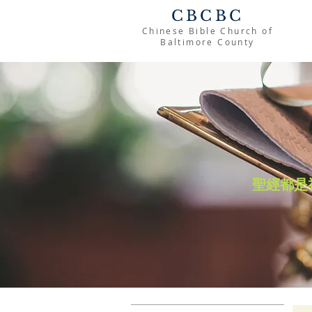
CBCBC
Chinese Bible Church of
Baltimore County
聖經都是