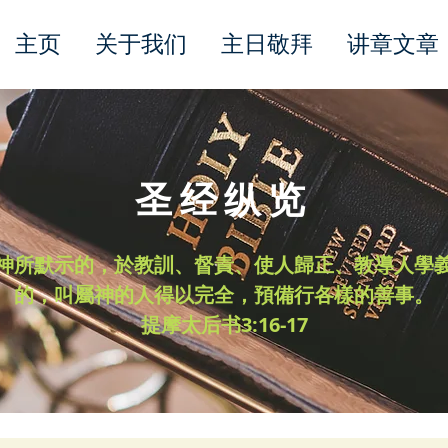
主页
关于我们
主日敬拜
讲章文章
圣经纵览
神所默示的，於教訓、督責、使人歸正、教導人學
的，叫屬神的人得以完全，預備行各樣的善事。
​提摩太后书3:16-17