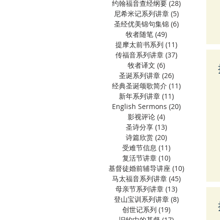
约翰福音查经纲要
(28)
28 篇文章
尼希米记系列讲章
(5)
5 篇文章
圣经优美锦句集锦
(6)
6 篇文章
牧者随笔
(49)
49 篇文章
提摩太前书系列
(11)
11 篇文章
传福音系列讲章
(37)
37 篇文章
牧者译文
(6)
6 篇文章
圣诞系列讲章
(26)
26 篇文章
经典圣诞颂歌简介
(11)
11 篇文章
新年系列讲章
(11)
11 篇文章
English Sermons
(20)
20 篇文章
影视评论
(4)
4 篇文章
圣诗分享
(13)
13 篇文章
诗篇欣赏
(20)
20 篇文章
受难节信息
(11)
11 篇文章
复活节讲章
(10)
10 篇文章
基督徒婚前辅导讲座
(10)
10 篇文章
马太福音系列讲章
(45)
45 篇文章
母亲节系列讲章
(13)
13 篇文章
登山宝训系列讲章
(8)
8 篇文章
创世记系列
(19)
19 篇文章
旧约中的基督
(17)
17 篇文章