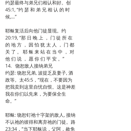
约瑟最终与弟兄们相认和好。创
45:1, “约 瑟 和 弟 兄 相 认 的 时 
候,…”
耶稣复活后向他门徒显现。约
20:19, “那 日 晚 上 ， 门 徒 所 在 
的 地 方 ， 因 怕 犹 太 人 ， 门 都 
关 了 。 耶 稣 来 站 在 当 中 ， 对 
他 们 说 ， 愿 你 们 平 安 。”
14.   饶恕敌人接纳弟兄
约瑟: 饶恕兄弟, 波提乏及妻子, 酒
政等。太45:5，“现在，不要因为
把我卖到这里自忧自恨。这是神差
我在你们以先来，为要保全生
命。”
耶稣: 饶恕钉祂十字架的敌人, 接纳
不认祂的彼得和离弃祂的门徒。路
23:34，“当下耶稣说，父阿，赦免