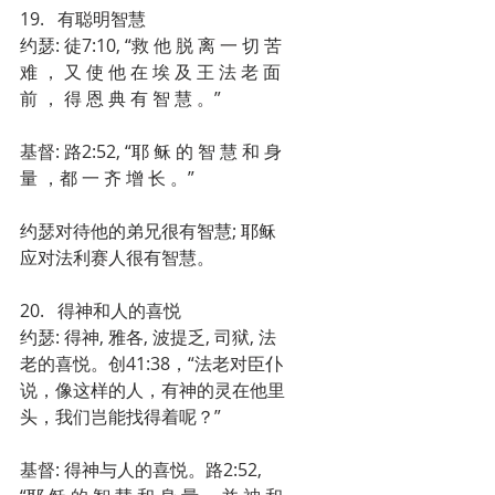
19.   有聪明智慧
约瑟: 徒7:10, “救 他 脱 离 一 切 苦 
难 ， 又 使 他 在 埃 及 王 法 老 面 
前 ， 得 恩 典 有 智 慧 。”
基督: 路2:52, “耶 稣 的 智 慧 和 身 
量 ，都 一 齐 增 长 。”
约瑟对待他的弟兄很有智慧; 耶稣
应对法利赛人很有智慧。
20.   得神和人的喜悦
约瑟: 得神, 雅各, 波提乏, 司狱, 法
老的喜悦。创41:38，“法老对臣仆
说，像这样的人，有神的灵在他里
头，我们岂能找得着呢？”
基督: 得神与人的喜悦。路2:52, 