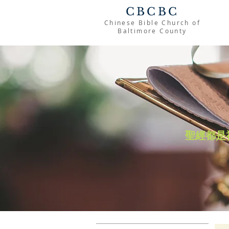
CBCBC
Chinese Bible Church of
Baltimore County
聖經都是