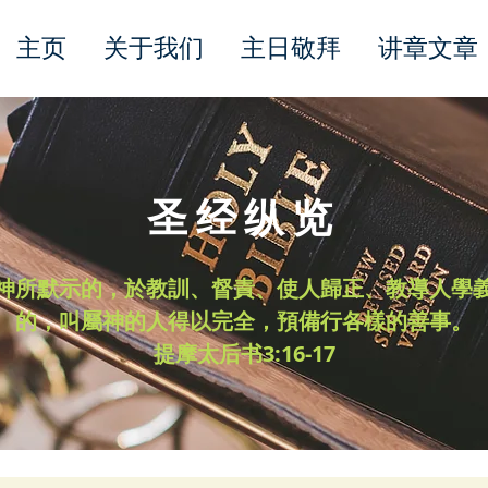
主页
关于我们
主日敬拜
讲章文章
圣经纵览
神所默示的，於教訓、督責、使人歸正、教導人學
的，叫屬神的人得以完全，預備行各樣的善事。
​提摩太后书3:16-17